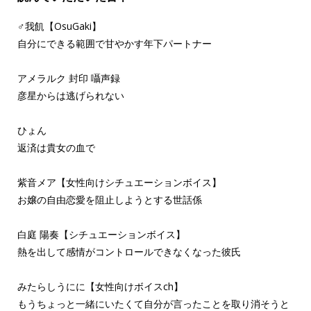
♂我飢【OsuGaki】
自分にできる範囲で甘やかす年下パートナー
アメラルク 封印 囁声録
彦星からは逃げられない
ひょん
返済は貴女の血で
紫音メア【女性向けシチュエーションボイス】
お嬢の自由恋愛を阻止しようとする世話係
白庭 陽奏【シチュエーションボイス】
熱を出して感情がコントロールできなくなった彼氏
みたらしうにに【女性向けボイスch】
もうちょっと一緒にいたくて自分が言ったことを取り消そうと