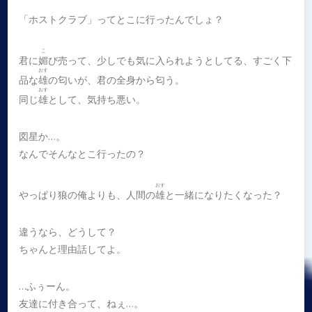
「ホストクラブ」ってとこに行ったんでしょ？
こ
君に
媚
び売って、少しでも気に入られようとしてる、すごく下
おす
品な
雄
の匂いが、君の全身から匂う。
おす
同じ
雄
として、気持ち悪い。
図星か…。
なんでそんなとこ行ったの？
おす
やっぱり狼の俺よりも、人間の
雄
と一緒になりたくなった？
違うなら、どうして？
ちゃんと理由話してよ。
…ふぅーん。
友達に付き合って、ねぇ…。