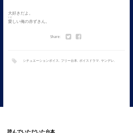
大好きだよ。
いと
愛
しい俺の赤ずきん。
Share:
Twitter
Facebook
シチュエーションボイス
,
フリー台本
,
ボイスドラマ
,
ヤンデレ
,
全年齢
,
声劇
,
女性向け
,
朗読
,
童話アレンジ
,
赤ずきん
読んでいただいた台本