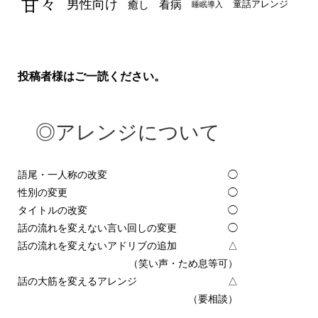
甘々
男性向け
看病
癒し
童話アレンジ
睡眠導入
投稿者様はご一読ください。
◎アレンジについて
語尾・一人称の改変
◯
性別の変更
◯
タイトルの改変
◯
話の流れを変えない言い回しの変更
◯
話の流れを変えないアドリブの追加
△
（笑い声・ため息等可）
話の大筋を変えるアレンジ
△
（要相談）