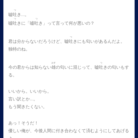
つ
嘘
吐
き…。
つ
つ
噓
吐
きに「噓
吐
き」って言って何が悪いの？
つ
君は分からないだろうけど、嘘
吐
きにも匂いがあるんだよ。
独特のね。
おす
つ
今の君からは知らない
雄
の匂いに混じって、嘘
吐
きの匂いもす
る。
いいから。いいから。
言い訳とか…。
もう聞きたくない。
あっ！そうだ！
優しい俺が、今後人間に付き合わなくて済むようにしてあげる