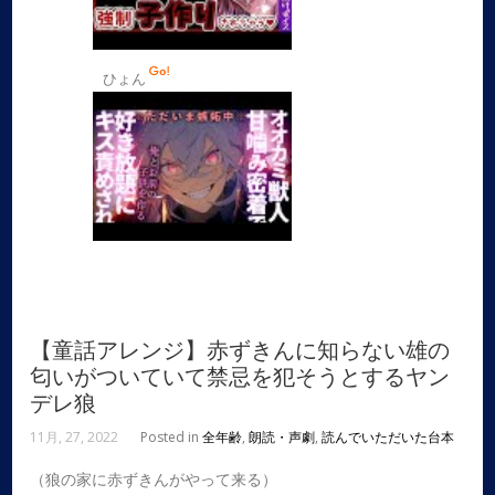
ひょん
【童話アレンジ】赤ずきんに知らない雄の
匂いがついていて禁忌を犯そうとするヤン
デレ狼
11月, 27, 2022
Posted in
全年齢
,
朗読・声劇
,
読んでいただいた台本
（狼の家に赤ずきんがやって来る）