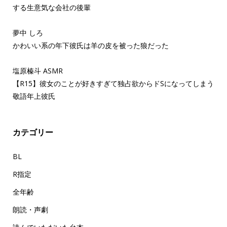
する生意気な会社の後輩
夢中 しろ
かわいい系の年下彼氏は羊の皮を被った狼だった
塩原榛斗 ASMR
【R15】彼女のことが好きすぎて独占欲からドSになってしまう
敬語年上彼氏
カテゴリー
BL
R指定
全年齢
朗読・声劇