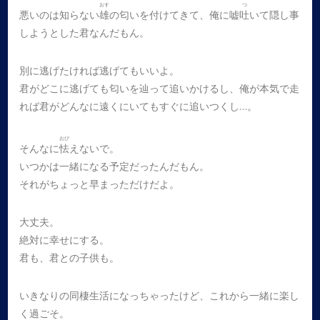
おす
つ
悪いのは知らない
雄
の匂いを付けてきて、俺に嘘
吐
いて隠し事
しようとした君なんだもん。
別に逃げたければ逃げてもいいよ。
君がどこに逃げても匂いを辿って追いかけるし、俺が本気で走
れば君がどんなに遠くにいてもすぐに追いつくし…。
おび
そんなに
怯
えないで。
いつかは一緒になる予定だったんだもん。
それがちょっと早まっただけだよ。
大丈夫。
絶対に幸せにする。
君も、君との子供も。
いきなりの同棲生活になっちゃったけど、これから一緒に楽し
く過ごそ。