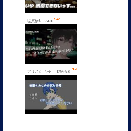
塩原榛斗 ASMR
アリさん_シチュボ投稿者