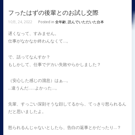
フったはずの後輩とのお試し交際
10月, 24, 2022
Posted in
全年齢
,
読んでいただいた台本
遅くなって、すみません。
仕事がなかなか終わんなくて…。
で、話ってなんすか？
もしかして、仕事でデカい失敗やらかしました？
（安心した感じの溜息）はぁ…。
…違うんだ……よかった…。
先輩、すっごい深刻そうな顔してるから、てっきり怒られるん
だと思いましたよ。
怒られるんじゃないとしたら、告白の返事とかだったり…？