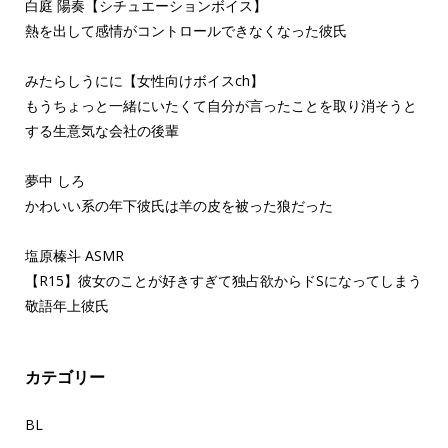
白庭 陽奏【シチュエーションボイス】
熱を出して感情がコントロールできなくなった彼氏
みたらしうにに【女性向けボイスch】
もうちょっと一緒にいたくて自分が言ったことを取り消そうと
する生意気な会社の後輩
夢中 しろ
かわいい系の年下彼氏は羊の皮を被った狼だった
塩原榛斗 ASMR
【R15】彼女のことが好きすぎて独占欲からドSになってしまう
敬語年上彼氏
カテゴリー
BL