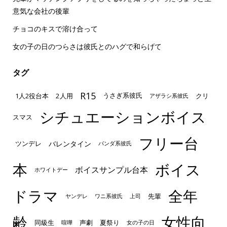
意気な会社の後輩
チョコのキスで溶け合って
女の子の日のつらさは彼氏とのハグで和らげて
タグ
R15
1人2役台本
2人用
クリ
うさぎ系彼氏
アザラシ系彼氏
シチュエーションボイス
スマス
フリー台
ツンデレ
バレンタイン
パンダ系彼氏
本
ボイス
ボイスサンプル台本
ホワイトデー
ドラマ
全年
先輩
ヤンデレ
ワニ系彼氏
上司
齢
女性向
声劇
同級生
夏祭り
喧嘩
女の子の日