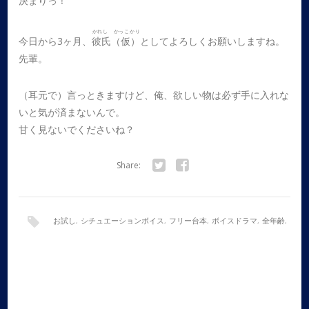
決まりっ！
かれし かっこかり
今日から3ヶ月、
彼氏（仮）
としてよろしくお願いしますね。
先輩。
（耳元で）言っときますけど、俺、欲しい物は必ず手に入れな
いと気が済まないんで。
甘く見ないでくださいね？
Share:
Twitter
Facebook
お試し
,
シチュエーションボイス
,
フリー台本
,
ボイスドラマ
,
全年齢
,
女性向け
,
後輩
,
甘々