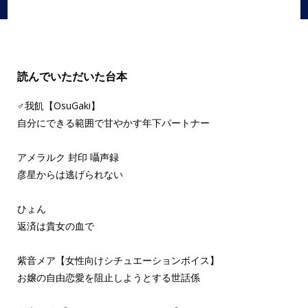
読んでいただいた台本
♂我飢【OsuGaki】
自分にできる範囲で甘やかす年下パートナー
アメラルク 封印 囁声録
彦星からは逃げられない
ひょん
返済は貴女の血で
紫音メア【女性向けシチュエーションボイス】
お嬢の自由恋愛を阻止しようとする世話係