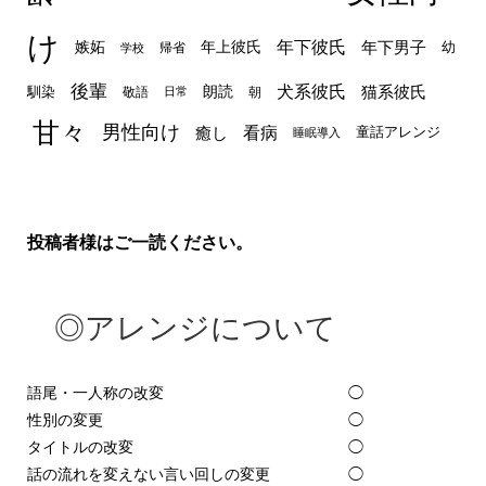
け
年下彼氏
嫉妬
年上彼氏
年下男子
幼
帰省
学校
後輩
犬系彼氏
猫系彼氏
朗読
馴染
敬語
朝
日常
甘々
男性向け
看病
癒し
童話アレンジ
睡眠導入
投稿者様はご一読ください。
◎アレンジについて
語尾・一人称の改変
◯
性別の変更
◯
タイトルの改変
◯
話の流れを変えない言い回しの変更
◯