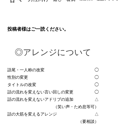
投稿者様はご一読ください。
◎アレンジについて
語尾・一人称の改変
◯
性別の変更
◯
タイトルの改変
◯
話の流れを変えない言い回しの変更
◯
話の流れを変えないアドリブの追加
△
（笑い声・ため息等可）
話の大筋を変えるアレンジ
△
（要相談）