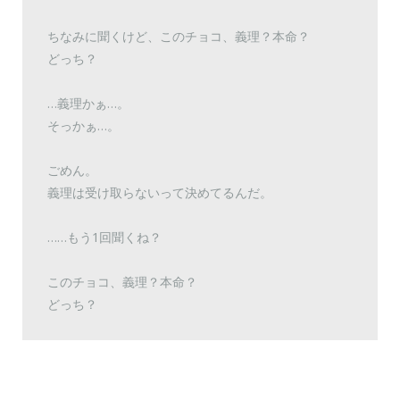
ちなみに聞くけど、このチョコ、義理？本命？
どっち？
…義理かぁ…。
そっかぁ…。
ごめん。
義理は受け取らないって決めてるんだ。
……もう1回聞くね？
このチョコ、義理？本命？
どっち？