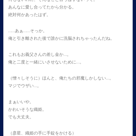
あんなに愛し合ってたから分かる。
絶対何かあったはず。
……あぁ……そっか。
俺と引き離された後で誰かに洗脳されちゃったんだね。
これもお義父さんの差し金か…。
俺と二度と一緒にいさせないために…。
（憎々しそうに）ほんと、俺たちの邪魔しかしない…。
マジでウザい…。
まぁいいや。
かわいそうな織姫。
でも大丈夫。
（彦星、織姫の手に手錠をかける）