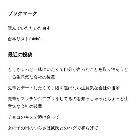
ブックマーク
読んでいたたいだ台本
台本リスト(pixiv)
最近の投稿
もうちょっと一緒にいたくて自分が言ったことを取り消そうと
する生意気な会社の後輩
先輩とデートしたくて手段を選ばない生意気な会社の後輩
先輩がマッチングアプリをしてるのを知っちゃったちょっと生
意気な会社の後輩
チョコのキスで溶け合って
女の子の日のつらさは彼氏とのハグで和らげて