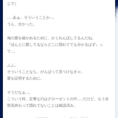
じで）
……あぁ、そういうことか…。
うん、分かった。
俺の愛を確かめるために、かくれんぼしてるんだね。
『ほんとに愛してるならどこに隠れてても分かるはず』っ
て…。
ふふ。
そういうことなら、がんばって見つけなきゃ。
愛を証明するために。
そうだなぁ…。
こういう時、定番なのはクローゼットの中……だけど、もう全
部見終わって隠れてないことは確認済み。