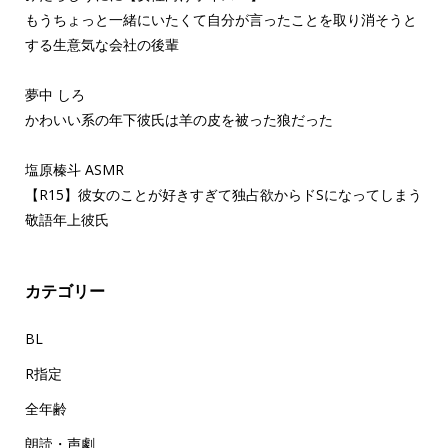
もうちょっと一緒にいたくて自分が言ったことを取り消そうと
する生意気な会社の後輩
夢中 しろ
かわいい系の年下彼氏は羊の皮を被った狼だった
塩原榛斗 ASMR
【R15】彼女のことが好きすぎて独占欲からドSになってしまう
敬語年上彼氏
カテゴリー
BL
R指定
全年齢
朗読・声劇