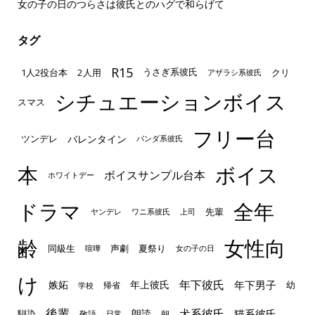
女の子の日のつらさは彼氏とのハグで和らげて
タグ
R15
1人2役台本
2人用
クリ
うさぎ系彼氏
アザラシ系彼氏
シチュエーションボイス
スマス
フリー台
ツンデレ
バレンタイン
パンダ系彼氏
本
ボイス
ボイスサンプル台本
ホワイトデー
ドラマ
全年
先輩
ヤンデレ
ワニ系彼氏
上司
齢
女性向
声劇
同級生
夏祭り
喧嘩
女の子の日
け
年下彼氏
嫉妬
年上彼氏
年下男子
幼
帰省
学校
後輩
犬系彼氏
猫系彼氏
朗読
馴染
敬語
朝
日常