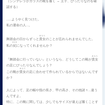
（シンデレラがガラスの靴を履く → 王子、ぴったりなのを確
認する）
……ようやく見つけた。
私の運命の人…。
あなた
舞踏会の日からずっと
貴女
のことが忘れられませんでした。
きさき
私の
妃
になってくれませんか？
あなた
『舞踏会に行っていない』というなら、どうしてこの靴が
貴女
の足にぴったりなんでしょう？
あなた
この靴が
貴女
の足に合わせて作られているからではないんです
か？
人によって、足の幅や指の長さ、甲の高さ、その他諸々…違う
んですよ。
特に、この靴に関しては、少しでもサイズが違えば履くことす