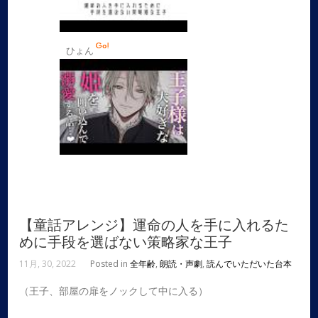
ひょん
【童話アレンジ】運命の人を手に入れるた
めに手段を選ばない策略家な王子
11月, 30, 2022
Posted in
全年齢
,
朗読・声劇
,
読んでいただいた台本
（王子、部屋の扉をノックして中に入る）