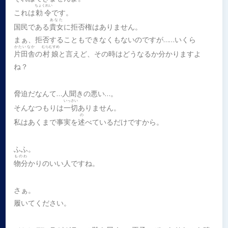
ちょくれい
これは
勅令
です。
あなた
国民である
貴女
に拒否権はありません。
まぁ、拒否することもできなくもないのですが……いくら
かたいなか
むらむすめ
片田舎
の
村娘
と言えど、その時はどうなるか分かりますよ
ね？
脅迫だなんて…人聞きの悪い…。
いっさい
そんなつもりは
一切
ありません。
の
私はあくまで事実を
述
べているだけですから。
ふふ。
ものわ
物分
かりのいい人ですね。
さぁ。
履いてください。