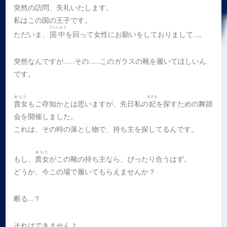
突然の訪問、失礼いたします。
私はこの国の王子です。
くにじゅう
ただいま、
国中
を回って女性にお願いをしておりまして…。
突然なんですが……その……このガラスの靴を履いてほしいん
です。
あなた
きさき
貴女
もご存知かとは思いますが、先日私の
妃
を探すための舞踏
会を開催しました。
これは、その時の落とし物で、持ち主を探してるんです。
あなた
もし、
貴女
がこの靴の持ち主なら、ぴったり合うはず。
どうか、今この場で履いてもらえませんか？
断る…？
それはできませんよ。