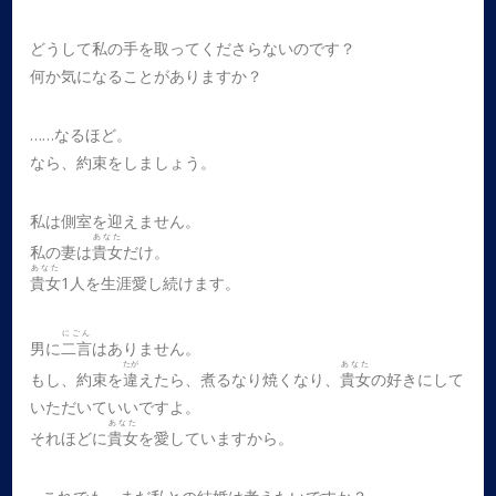
どうして私の手を取ってくださらないのです？
何か気になることがありますか？
……なるほど。
なら、約束をしましょう。
私は側室を迎えません。
あなた
私の妻は
貴女
だけ。
あなた
貴女
1人を生涯愛し続けます。
にごん
男に
二言
はありません。
たが
あなた
もし、約束を
違
えたら、煮るなり焼くなり、
貴女
の好きにして
いただいていいですよ。
あなた
それほどに
貴女
を愛していますから。