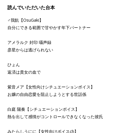
読んでいただいた台本
♂我飢【OsuGaki】
自分にできる範囲で甘やかす年下パートナー
アメラルク 封印 囁声録
彦星からは逃げられない
ひょん
返済は貴女の血で
紫音メア【女性向けシチュエーションボイス】
お嬢の自由恋愛を阻止しようとする世話係
白庭 陽奏【シチュエーションボイス】
熱を出して感情がコントロールできなくなった彼氏
みたらしうにに【女性向けボイスch】