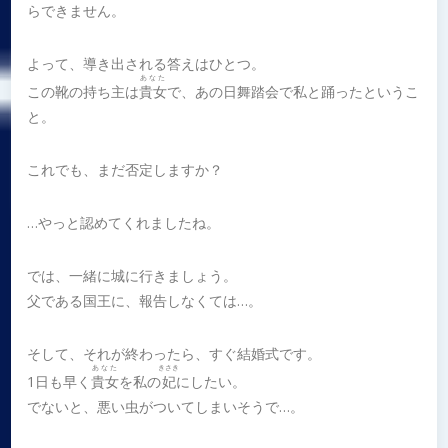
らできません。
よって、導き出される答えはひとつ。
あなた
この靴の持ち主は
貴女
で、あの日舞踏会で私と踊ったというこ
と。
これでも、まだ否定しますか？
…やっと認めてくれましたね。
では、一緒に城に行きましょう。
父である国王に、報告しなくては…。
そして、それが終わったら、すぐ結婚式です。
あなた
きさき
1日も早く
貴女
を私の
妃
にしたい。
でないと、悪い虫がついてしまいそうで…。