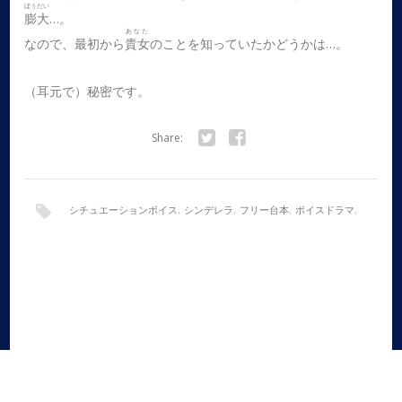
ぼうだい
膨大
…。
あなた
なので、最初から
貴女
のことを知っていたかどうかは…。
（耳元で）秘密です。
Share:
Twitter
Facebook
シチュエーションボイス
,
シンデレラ
,
フリー台本
,
ボイスドラマ
,
全年齢
,
声劇
,
女性向け
,
朗読
,
童話アレンジ