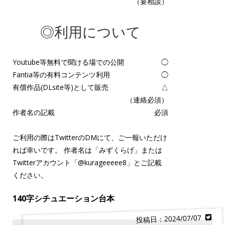
（要相談）
◎利用について
Youtube等無料で聞ける場での公開
◯
Fantia等の有料コンテンツ利用
◯
有償作品(DLsite等)として販売
△
（連絡必須）
作者名の記載
必須
ご利用の際はTwitterのDMにて、ご一報いただけ
れば幸いです。 作者名は「みずくらげ」または
Twitterアカウント「
@kurageeeee8
」とご記載
ください。
140字シチュエーション台本
投稿日：2024/07/07