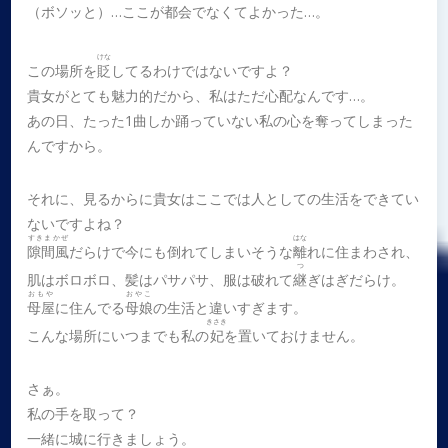
（ボソッと）…ここが都会でなくてよかった…。
けな
この場所を
貶
してるわけではないですよ？
貴女がとても魅力的だから、私はただ心配なんです…。
あの日、たった1曲しか踊っていない私の心を奪ってしまった
んですから。
それに、見るからに貴女はここでは人としての生活をできてい
ないですよね？
すきまかぜ
はな
隙間風
だらけで今にも倒れてしまいそうな
離
れに住まわされ、
つ
肌はボロボロ、髪はパサパサ、服は破れて
継
ぎはぎだらけ。
おもや
おやこ
母屋
に住んでる
母娘
の生活と違いすぎます。
きさき
こんな場所にいつまでも私の
妃
を置いておけません。
さぁ。
私の手を取って？
一緒に城に行きましょう。