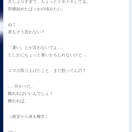
久しぶりすぎて、ちょっとドキドキしてる。
同棲始めたばっかの頃みたい。
ね？
君もそう思わない？
『暑い』とか言わないでよ…。
たしかにちょっと暑いかもしれないけど…。
スマホ取り上げたこと、まだ怒ってんの？
……分かった。
離れればいいんでしょ？
離れれば。
（彼女から体を離す）
はい。