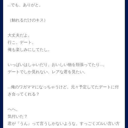
…でも、ありがと。
（触れるだけのキス）
大丈夫だよ。
行こ。デート。
俺も楽しみにしてたし。
いっぱいはしゃいだり、おいしい物を頬張ってたり…。
デートでしか見れない、レアな君を見たい。
…俺のワガママになっちゃうけど、元々予定してたデートに付
き合ってくれる？
へへ。
気付いた？
君が『うん』って言うしかないような、すっごくズルい言い方