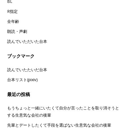
BL
R指定
全年齢
朗読・声劇
読んでいただいた台本
ブックマーク
読んでいたたいだ台本
台本リスト(pixiv)
最近の投稿
もうちょっと一緒にいたくて自分が言ったことを取り消そうと
する生意気な会社の後輩
先輩とデートしたくて手段を選ばない生意気な会社の後輩