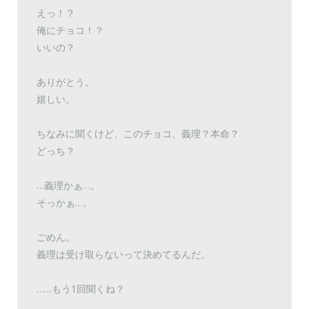
えっ！？
俺にチョコ！？
いいの？
ありがとう。
嬉しい。
ちなみに聞くけど、このチョコ、義理？本命？
どっち？
…義理かぁ…。
そっかぁ…。
ごめん。
義理は受け取らないって決めてるんだ。
……もう1回聞くね？