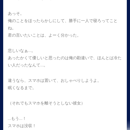
あっそ。
俺のことをほったらかしにして、勝手に一人で寝ろってこと
ね。
君の言いたいことは、よーく分かった。
悲しいなぁ…。
あったかくて優しいと思ったのは俺の勘違いで、ほんとは冷た
い人だったなんて…。
違うなら、スマホは置いて、おしゃべりしようよ。
眠くなるまで。
（それでもスマホを離そうとしない彼女）
…もう…！
スマホは没収！