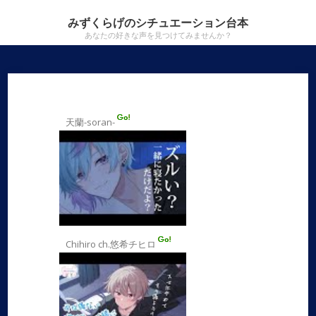
みずくらげのシチュエーション台本
あなたの好きな声を見つけてみませんか？
天蘭-soran-
Chihiro ch.悠希チヒロ