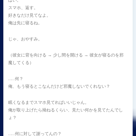
スマホ、返す。
好きなだけ見てなよ。
俺は先に寝るね。
じゃ、おやすみ。
（彼女に背を向ける → 少し間を開ける → 彼女が寝るのを邪
魔してくる）
……何？
俺、もう寝るとこなんだけど邪魔しないでくれない？
眠くなるまでスマホ見てればいいじゃん。
俺が取り上げたら拗ねるくらい、見たい何かを見てたんでし
ょ？
……何に対して謝ってんの？