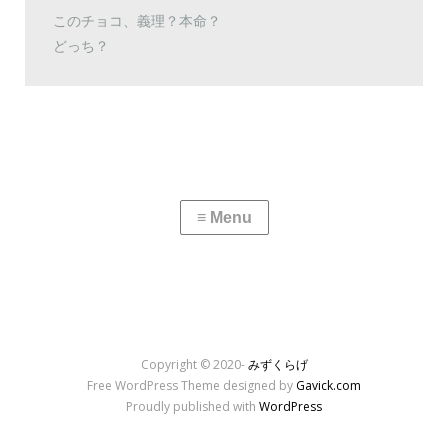
このチョコ、義理？本命？
どっち？
Copyright © 2020-
みずくらげ
Free WordPress Theme designed by
Gavick.com
Proudly published with
WordPress