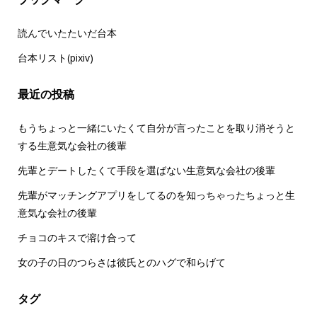
読んでいたたいだ台本
台本リスト(pixiv)
最近の投稿
もうちょっと一緒にいたくて自分が言ったことを取り消そうと
する生意気な会社の後輩
先輩とデートしたくて手段を選ばない生意気な会社の後輩
先輩がマッチングアプリをしてるのを知っちゃったちょっと生
意気な会社の後輩
チョコのキスで溶け合って
女の子の日のつらさは彼氏とのハグで和らげて
タグ