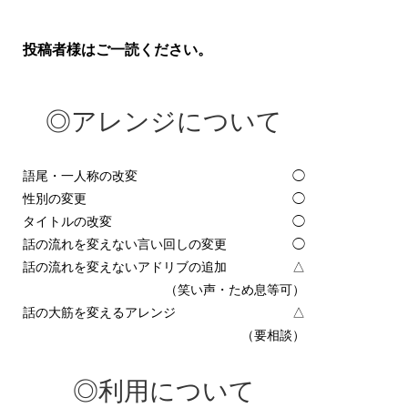
投稿者様はご一読ください。
◎アレンジについて
語尾・一人称の改変
◯
性別の変更
◯
タイトルの改変
◯
話の流れを変えない言い回しの変更
◯
話の流れを変えないアドリブの追加
△
（笑い声・ため息等可）
話の大筋を変えるアレンジ
△
（要相談）
◎利用について