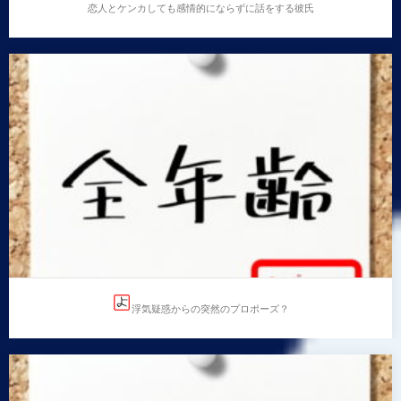
恋人とケンカしても感情的にならずに話をする彼氏
恋人とケンカしても感情的にならずに話をする彼氏
…
浮気疑惑からの突然のプロポーズ？