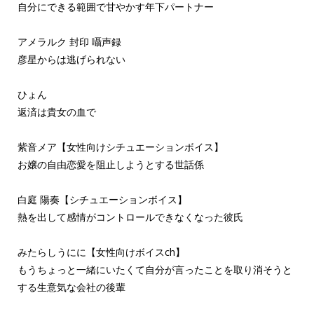
自分にできる範囲で甘やかす年下パートナー
アメラルク 封印 囁声録
彦星からは逃げられない
ひょん
返済は貴女の血で
紫音メア【女性向けシチュエーションボイス】
お嬢の自由恋愛を阻止しようとする世話係
白庭 陽奏【シチュエーションボイス】
熱を出して感情がコントロールできなくなった彼氏
みたらしうにに【女性向けボイスch】
もうちょっと一緒にいたくて自分が言ったことを取り消そうと
する生意気な会社の後輩