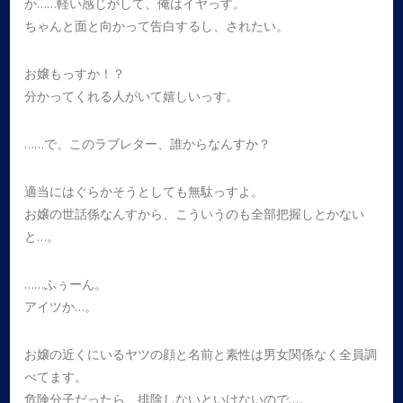
か……軽い感じがして、俺はイヤっす。
ちゃんと面と向かって告白するし、されたい。
お嬢もっすか！？
分かってくれる人がいて嬉しいっす。
……で、このラブレター、誰からなんすか？
適当にはぐらかそうとしても無駄っすよ。
お嬢の世話係なんすから、こういうのも全部把握しとかない
と…。
……ふぅーん。
アイツか…。
お嬢の近くにいるヤツの顔と名前と素性は男女関係なく全員調
べてます。
危険分子だったら、排除しないといけないので…。