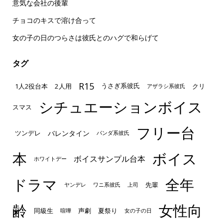
意気な会社の後輩
チョコのキスで溶け合って
女の子の日のつらさは彼氏とのハグで和らげて
タグ
R15
1人2役台本
2人用
クリ
うさぎ系彼氏
アザラシ系彼氏
シチュエーションボイス
スマス
フリー台
ツンデレ
バレンタイン
パンダ系彼氏
本
ボイス
ボイスサンプル台本
ホワイトデー
ドラマ
全年
先輩
ヤンデレ
ワニ系彼氏
上司
齢
女性向
声劇
同級生
夏祭り
喧嘩
女の子の日