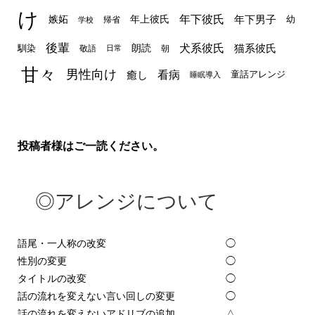
け
年下彼氏
嫉妬
年上彼氏
年下男子
幼
帰省
学校
後輩
犬系彼氏
猫系彼氏
朗読
馴染
敬語
朝
日常
甘々
男性向け
看病
癒し
童話アレンジ
睡眠導入
投稿者様はご一読ください。
◎アレンジについて
語尾・一人称の改変
◯
性別の変更
◯
タイトルの改変
◯
話の流れを変えない言い回しの変更
◯
話の流れを変えないアドリブの追加
△