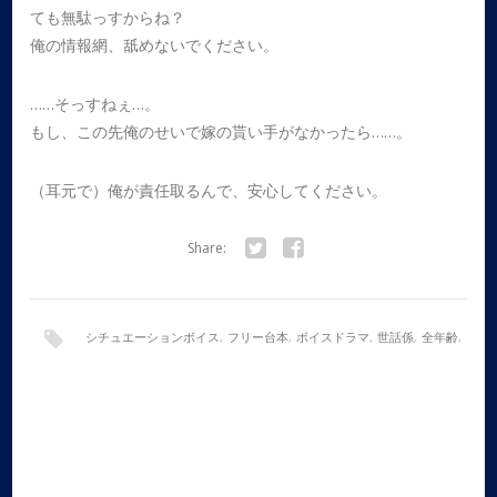
ても無駄っすからね？
俺の情報網、舐めないでください。
……そっすねぇ…。
もし、この先俺のせいで嫁の貰い手がなかったら……。
（耳元で）俺が責任取るんで、安心してください。
Share:
Twitter
Facebook
シチュエーションボイス
,
フリー台本
,
ボイスドラマ
,
世話係
,
全年齢
,
女性向け