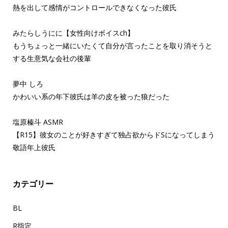
熱を出して感情がコントロールできなくなった彼氏
みたらしうにに【女性向けボイスch】
もうちょっと一緒にいたくて自分が言ったことを取り消そうと
する生意気な会社の後輩
夢中 しろ
かわいい系の年下彼氏は羊の皮を被った狼だった
塩原榛斗 ASMR
【R15】彼女のことが好きすぎて独占欲からドSになってしまう
敬語年上彼氏
カテゴリー
BL
R指定