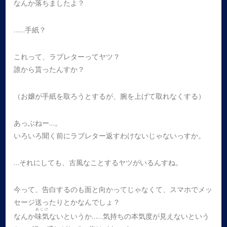
なんか落ちましたよ？
……手紙？
これって、ラブレターってヤツ？
誰から貰ったんすか？
（お嬢が手紙を取ろうとするが、腕を上げて取れなくする）
あっぶねー…。
いろいろ聞く前にラブレター返すわけないじゃないっすか。
…それにしても、古風なことするヤツがいるんすね。
今って、告白するのも面と向かってじゃなくて、スマホでメッ
セージ送ったりとかなんでしょ？
あじけ
なんか
味気
ないというか……気持ちの本気度が見えないという