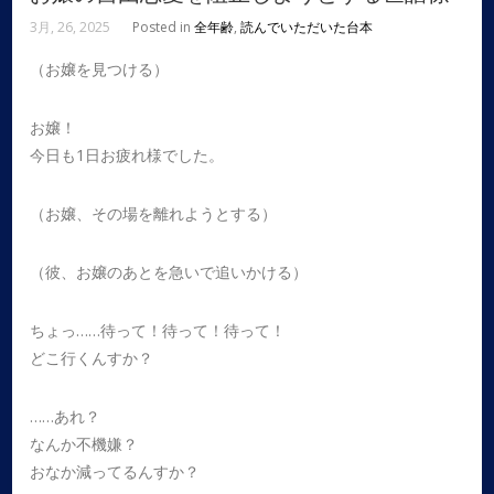
3月, 26, 2025
Posted in
全年齢
,
読んでいただいた台本
（お嬢を見つける）
お嬢！
今日も1日お疲れ様でした。
（お嬢、その場を離れようとする）
（彼、お嬢のあとを急いで追いかける）
ちょっ……待って！待って！待って！
どこ行くんすか？
……あれ？
なんか不機嫌？
おなか減ってるんすか？