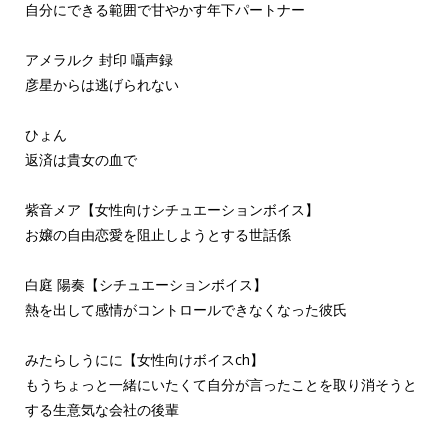
自分にできる範囲で甘やかす年下パートナー
アメラルク 封印 囁声録
彦星からは逃げられない
ひょん
返済は貴女の血で
紫音メア【女性向けシチュエーションボイス】
お嬢の自由恋愛を阻止しようとする世話係
白庭 陽奏【シチュエーションボイス】
熱を出して感情がコントロールできなくなった彼氏
みたらしうにに【女性向けボイスch】
もうちょっと一緒にいたくて自分が言ったことを取り消そうと
する生意気な会社の後輩