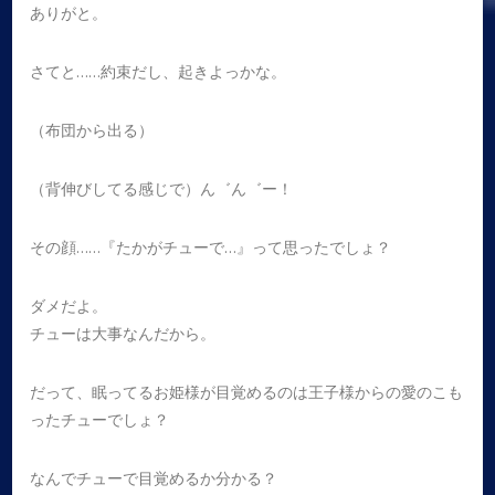
ありがと。
さてと……約束だし、起きよっかな。
（布団から出る）
（背伸びしてる感じで）ん゛ん゛ー！
その顔……『たかがチューで…』って思ったでしょ？
ダメだよ。
チューは大事なんだから。
だって、眠ってるお姫様が目覚めるのは王子様からの愛のこも
ったチューでしょ？
なんでチューで目覚めるか分かる？