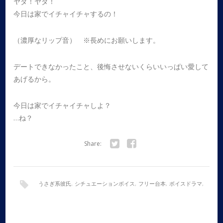
ヤダ！ヤダ！
今日は家でイチャイチャするの！
（濃厚なリップ音） ※長めにお願いします。
デートできなかったこと、後悔させないくらいいっぱい愛して
あげるから。
今日は家でイチャイチャしよ？
…ね？
Share:
Twitter
Facebook
うさぎ系彼氏
,
シチュエーションボイス
,
フリー台本
,
ボイスドラマ
,
全年齢
,
女性向け
,
朝
,
甘々