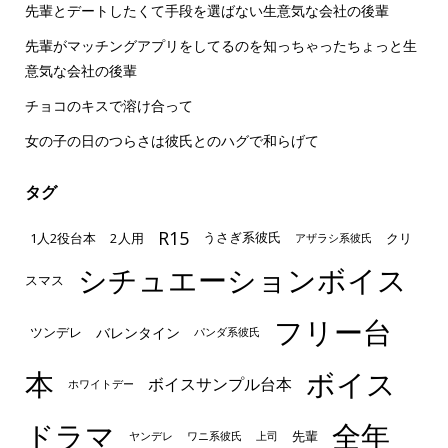
先輩とデートしたくて手段を選ばない生意気な会社の後輩
先輩がマッチングアプリをしてるのを知っちゃったちょっと生
意気な会社の後輩
チョコのキスで溶け合って
女の子の日のつらさは彼氏とのハグで和らげて
タグ
R15
1人2役台本
2人用
クリ
うさぎ系彼氏
アザラシ系彼氏
シチュエーションボイス
スマス
フリー台
ツンデレ
バレンタイン
パンダ系彼氏
本
ボイス
ボイスサンプル台本
ホワイトデー
ドラマ
全年
先輩
ヤンデレ
ワニ系彼氏
上司