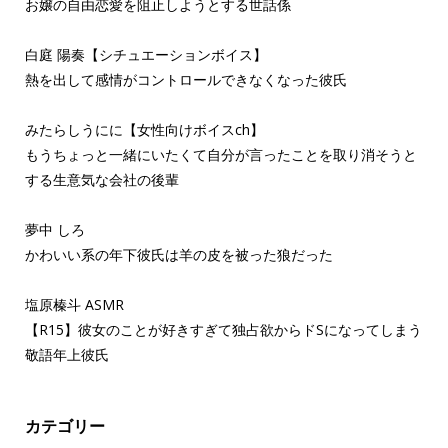
お嬢の自由恋愛を阻止しようとする世話係
白庭 陽奏【シチュエーションボイス】
熱を出して感情がコントロールできなくなった彼氏
みたらしうにに【女性向けボイスch】
もうちょっと一緒にいたくて自分が言ったことを取り消そうと
する生意気な会社の後輩
夢中 しろ
かわいい系の年下彼氏は羊の皮を被った狼だった
塩原榛斗 ASMR
【R15】彼女のことが好きすぎて独占欲からドSになってしまう
敬語年上彼氏
カテゴリー