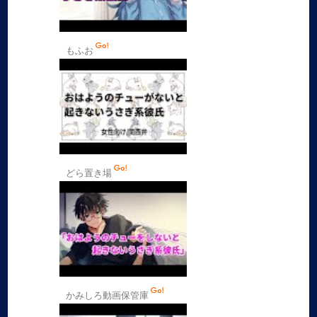
もふお
どら置き場
かみしろ動画保管庫