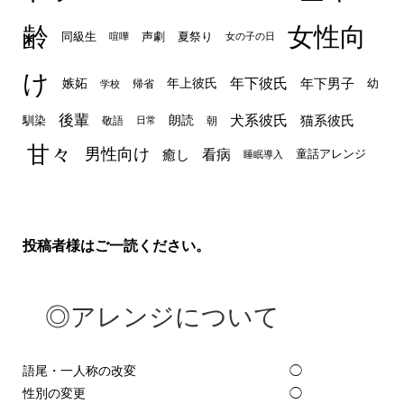
齢
女性向
声劇
同級生
夏祭り
喧嘩
女の子の日
け
年下彼氏
嫉妬
年上彼氏
年下男子
幼
帰省
学校
後輩
犬系彼氏
猫系彼氏
朗読
馴染
敬語
朝
日常
甘々
男性向け
看病
癒し
童話アレンジ
睡眠導入
投稿者様はご一読ください。
◎アレンジについて
語尾・一人称の改変
◯
性別の変更
◯