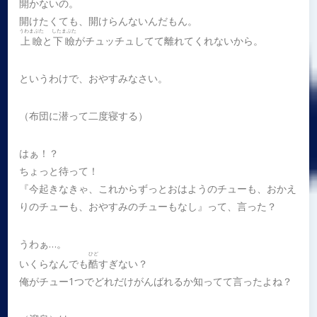
開かないの。
開けたくても、開けらんないんだもん。
うわまぶた
したまぶた
上瞼
と
下瞼
がチュッチュしてて離れてくれないから。
というわけで、おやすみなさい。
（布団に潜って二度寝する）
はぁ！？
ちょっと待って！
『今起きなきゃ、これからずっとおはようのチューも、おかえ
りのチューも、おやすみのチューもなし』って、言った？
うわぁ…。
ひど
いくらなんでも
酷
すぎない？
俺がチュー1つでどれだけがんばれるか知ってて言ったよね？