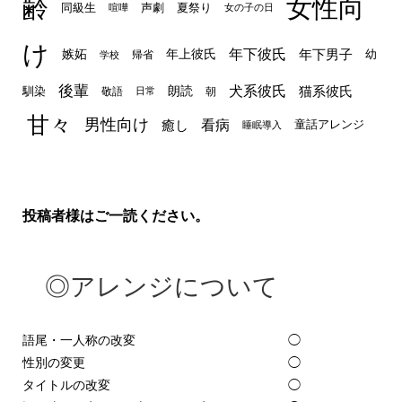
齢
女性向
声劇
同級生
夏祭り
喧嘩
女の子の日
け
年下彼氏
嫉妬
年上彼氏
年下男子
幼
帰省
学校
後輩
犬系彼氏
猫系彼氏
朗読
馴染
敬語
朝
日常
甘々
男性向け
看病
癒し
童話アレンジ
睡眠導入
投稿者様はご一読ください。
◎アレンジについて
語尾・一人称の改変
◯
性別の変更
◯
タイトルの改変
◯