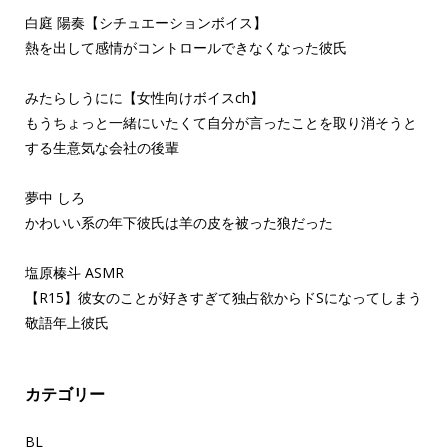
白庭 陽奏【シチュエーションボイス】
熱を出して感情がコントロールできなくなった彼氏
みたらしうにに【女性向けボイスch】
もうちょっと一緒にいたくて自分が言ったことを取り消そうと
する生意気な会社の後輩
夢中 しろ
かわいい系の年下彼氏は羊の皮を被った狼だった
塩原榛斗 ASMR
【R15】彼女のことが好きすぎて独占欲からドSになってしまう
敬語年上彼氏
カテゴリー
BL