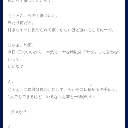
俺だって傷つくんだぞ？
もちろん、今のも傷ついた。
当たり前だろ。
好きなヤツに拒否られて傷つかないほど強い心してねーの。
じゃぁ、約束。
今日1日でいいから、本気でイヤな時以外『ヤダ』って言わな
いって。
いいな？
ん。
しず
じゃぁ、二度寝は後回しにして、今からコレ
鎮
めるの手伝え。
1人でもできるけど、やるならお前と一緒がいい。
…ダメか？
ん。