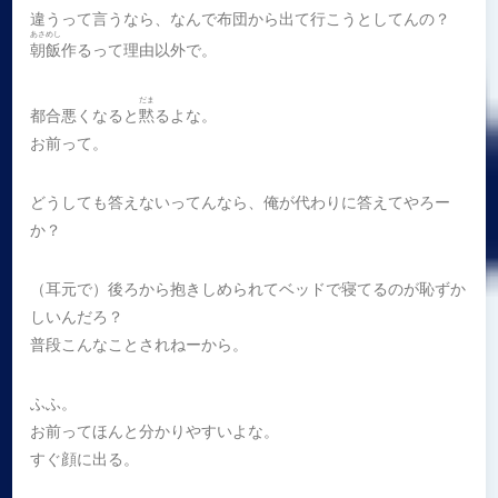
違うって言うなら、なんで布団から出て行こうとしてんの？
あさめし
朝飯
作るって理由以外で。
だま
都合悪くなると
黙
るよな。
お前って。
どうしても答えないってんなら、俺が代わりに答えてやろー
か？
（耳元で）後ろから抱きしめられてベッドで寝てるのが恥ずか
しいんだろ？
普段こんなことされねーから。
ふふ。
お前ってほんと分かりやすいよな。
すぐ顔に出る。