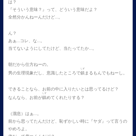
は？
『そういう意味？』って、どういう意味だよ？
全然分かんねーんだけど…。
ん？
あぁ…コレ、な…。
当てないようにしてたけど、当たってたか…。
朝だから仕方ねーの。
しず
男の生理現象だし、意識したところで
鎮
まるもんでもねーし。
できることなら、お前の中に入りたいとは思ってるけど？
しず
なんなら、お前が
鎮
めてくれたりする？
（溜息）はぁ…。
前から思ってたんだけど、恥ずかしい時に『ヤダ』って言うの
やめろよ。