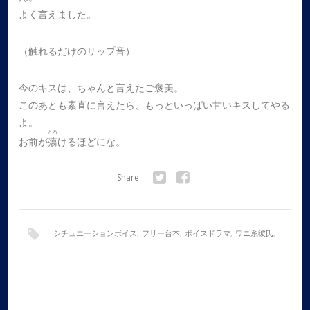
よく言えました。
（触れるだけのリップ音）
今のキスは、ちゃんと言えたご褒美。
このあとも素直に言えたら、もっといっぱい甘いキスしてやる
よ。
とろ
お前が
蕩
けるほどにな。
Share:
Twitter
Facebook
シチュエーションボイス
,
フリー台本
,
ボイスドラマ
,
ワニ系彼氏
,
全年齢
,
女性向け
,
朝
,
甘々