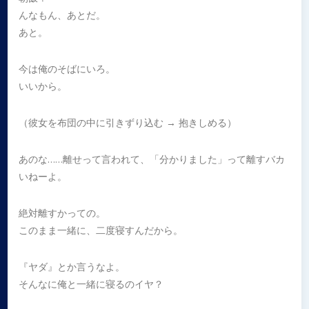
んなもん、あとだ。
あと。
今は俺のそばにいろ。
いいから。
（彼女を布団の中に引きずり込む → 抱きしめる）
あのな……離せって言われて、「分かりました」って離すバカ
いねーよ。
絶対離すかっての。
このまま一緒に、二度寝すんだから。
『ヤダ』とか言うなよ。
そんなに俺と一緒に寝るのイヤ？