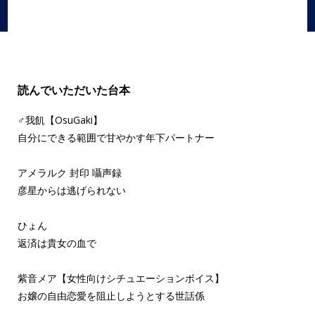
読んでいただいた台本
♂我飢【OsuGaki】
自分にできる範囲で甘やかす年下パートナー
アメラルク 封印 囁声録
彦星からは逃げられない
ひょん
返済は貴女の血で
紫音メア【女性向けシチュエーションボイス】
お嬢の自由恋愛を阻止しようとする世話係