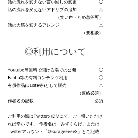
話の流れを変えない言い回しの変更
◯
話の流れを変えないアドリブの追加
△
（笑い声・ため息等可）
話の大筋を変えるアレンジ
△
（要相談）
◎利用について
Youtube等無料で聞ける場での公開
◯
Fantia等の有料コンテンツ利用
◯
有償作品(DLsite等)として販売
△
（連絡必須）
作者名の記載
必須
ご利用の際はTwitterのDMにて、ご一報いただけ
れば幸いです。 作者名は「みずくらげ」または
Twitterアカウント「
@kurageeeee8
」とご記載