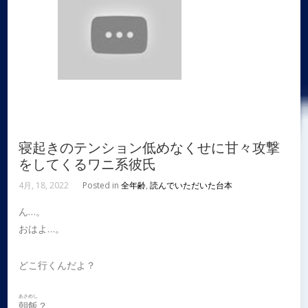
寝起きのテンション低めなくせに甘々攻撃
をしてくるワニ系彼氏
4月, 18, 2022
Posted in
全年齢
,
読んでいただいた台本
ん…。
おはよ…。
どこ行くんだよ？
あさめし
朝飯
？