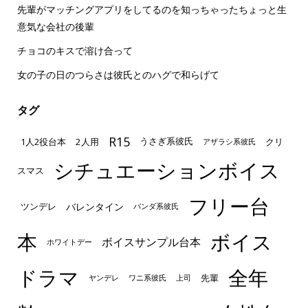
先輩がマッチングアプリをしてるのを知っちゃったちょっと生
意気な会社の後輩
チョコのキスで溶け合って
女の子の日のつらさは彼氏とのハグで和らげて
タグ
R15
1人2役台本
2人用
クリ
うさぎ系彼氏
アザラシ系彼氏
シチュエーションボイス
スマス
フリー台
ツンデレ
バレンタイン
パンダ系彼氏
本
ボイス
ボイスサンプル台本
ホワイトデー
ドラマ
全年
先輩
ヤンデレ
ワニ系彼氏
上司