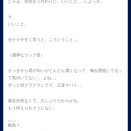
じゃぁ、全部言う代わりに、いいこと……しよっか。
そ。
いいこと。
分かりやすく言うと、こういうこと…。
（濃厚なリップ音）
さっきから君の匂いがどんどん濃くなって、俺を誘惑してるっ
て気付いてない……よね…。
ずっと頭クラクラしてて、正直ヤバイ…。
最近全然なくて、久しぶりだからかな。
もう抑えられそうにない。
ねむけ
眠気
？