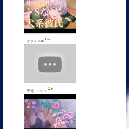
ゆきASMR
天蘭-soran-