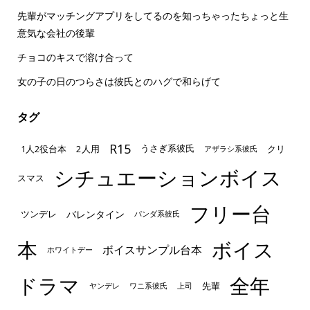
先輩がマッチングアプリをしてるのを知っちゃったちょっと生
意気な会社の後輩
チョコのキスで溶け合って
女の子の日のつらさは彼氏とのハグで和らげて
タグ
R15
1人2役台本
2人用
クリ
うさぎ系彼氏
アザラシ系彼氏
シチュエーションボイス
スマス
フリー台
ツンデレ
バレンタイン
パンダ系彼氏
本
ボイス
ボイスサンプル台本
ホワイトデー
ドラマ
全年
先輩
ヤンデレ
ワニ系彼氏
上司