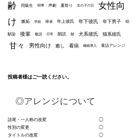
齢
女性向
声劇
同級生
夏祭り
喧嘩
女の子の日
け
年下彼氏
嫉妬
年上彼氏
年下男子
幼
帰省
学校
後輩
犬系彼氏
猫系彼氏
朗読
馴染
敬語
朝
日常
甘々
男性向け
看病
癒し
童話アレンジ
睡眠導入
投稿者様はご一読ください。
◎アレンジについて
語尾・一人称の改変
◯
性別の変更
◯
タイトルの改変
◯