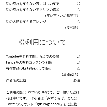
話の流れを変えない言い回しの変更
◯
話の流れを変えないアドリブの追加
△
（笑い声・ため息等可）
話の大筋を変えるアレンジ
△
（要相談）
◎利用について
Youtube等無料で聞ける場での公開
◯
Fantia等の有料コンテンツ利用
◯
有償作品(DLsite等)として販売
△
（連絡必須）
作者名の記載
必須
ご利用の際はTwitterのDMにて、ご一報いただけ
れば幸いです。 作者名は「みずくらげ」または
Twitterアカウント「
@kurageeeee8
」とご記載