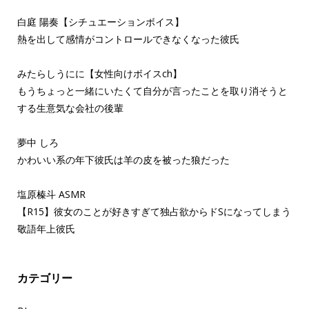
白庭 陽奏【シチュエーションボイス】
熱を出して感情がコントロールできなくなった彼氏
みたらしうにに【女性向けボイスch】
もうちょっと一緒にいたくて自分が言ったことを取り消そうと
する生意気な会社の後輩
夢中 しろ
かわいい系の年下彼氏は羊の皮を被った狼だった
塩原榛斗 ASMR
【R15】彼女のことが好きすぎて独占欲からドSになってしまう
敬語年上彼氏
カテゴリー