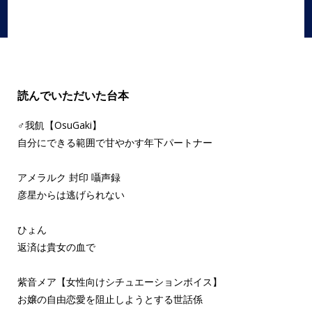
読んでいただいた台本
♂我飢【OsuGaki】
自分にできる範囲で甘やかす年下パートナー
アメラルク 封印 囁声録
彦星からは逃げられない
ひょん
返済は貴女の血で
紫音メア【女性向けシチュエーションボイス】
お嬢の自由恋愛を阻止しようとする世話係