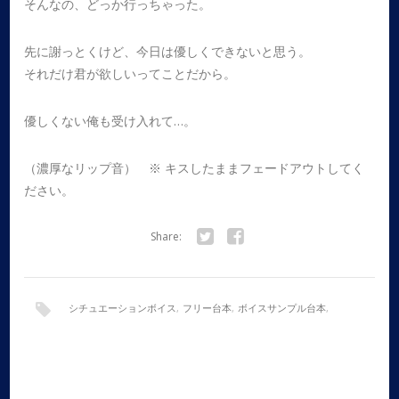
そんなの、どっか行っちゃった。
先に謝っとくけど、今日は優しくできないと思う。
それだけ君が欲しいってことだから。
優しくない俺も受け入れて…。
（濃厚なリップ音） ※ キスしたままフェードアウトしてく
ださい。
Share:
Twitter
Facebook
シチュエーションボイス
,
フリー台本
,
ボイスサンプル台本
,
ボイスドラマ
,
全年齢
,
女性向け
,
犬系彼氏
,
甘々