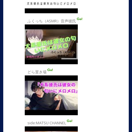
ふくっち（ASMR）音声彼氏
どら置き場
side:MATSU CHANNEL