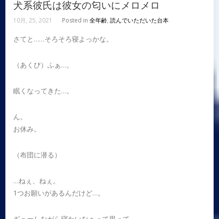
犬系彼氏は彼女の匂いにメロメロ
10月, 25, 2021
Posted in
全年齢
,
読んでいただいた台本
さてと……そろそろ寝よっかな。
（あくび）ふぁ…。
眠くなってきた…。
ん。
お休み。
（布団に潜る）
…ねぇ、ねぇ。
1つお願いがあるんだけど…。
ギューしながら寝たいなぁって思って…。