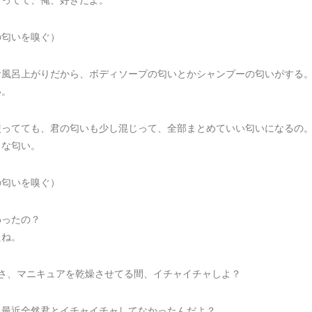
の匂いを嗅ぐ）
お風呂上がりだから、ボディソープの匂いとかシャンプーの匂いがする
い。
使ってても、君の匂いも少し混じって、全部まとめていい匂いになるの
きな匂い。
の匂いを嗅ぐ）
わったの？
たね。
のさ、マニキュアを乾燥させてる間、イチャイチャしよ？
、最近全然君とイチャイチャしてなかったんだよ？