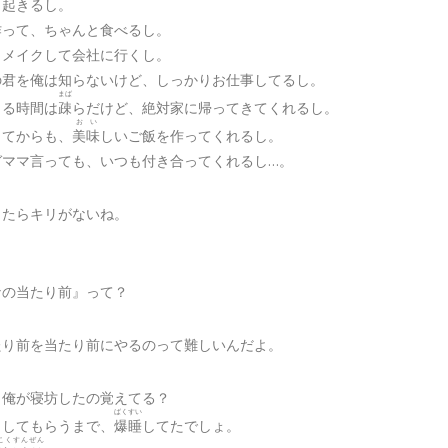
く起きるし。
作って、ちゃんと食べるし。
とメイクして会社に行くし。
の君を俺は知らないけど、しっかりお仕事してるし。
まば
くる時間は
疎
らだけど、絶対家に帰ってきてくれるし。
おい
きてからも、
美味
しいご飯を作ってくれるし。
ガママ言っても、いつも付き合ってくれるし…。
したらキリがないね。
なの当たり前』って？
たり前を当たり前にやるのって難しいんだよ。
、俺が寝坊したの覚えてる？
ばくすい
こしてもらうまで、
爆睡
してたでしょ。
こくすんぜん