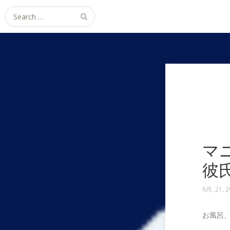
Search
for:
マ
彼
6月, 21, 
お風呂