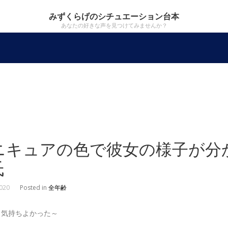
みずくらげのシチュエーション台本
あなたの好きな声を見つけてみませんか？
ニキュアの色で彼女の様子が分
氏
2020
Posted in
全年齢
、気持ちよかった～