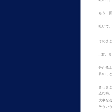
もう一
吐いて
そのま
…君、
分かる
君のこ
さっき
込む時
大事な
そうい