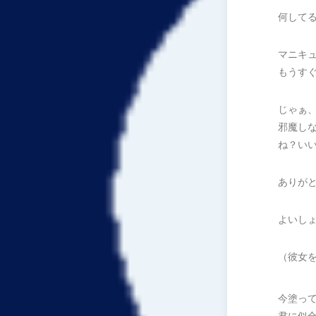
何して
マニキ
もうす
じゃぁ
邪魔し
ね？い
ありが
よいし
（彼女
今塗っ
君に似