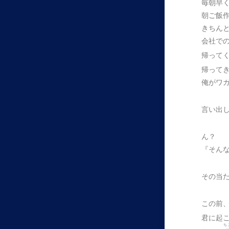
毎朝早
朝ご飯
きちん
会社で
帰って
帰って
俺がワ
言い出
ん？
『そん
その当
この前
君に起
ち