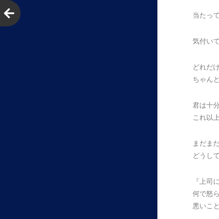
当たっ
気付い
どれだ
ちゃん
君は十
これ以
まだま
どうし
『上司
何で怒
悪いこ