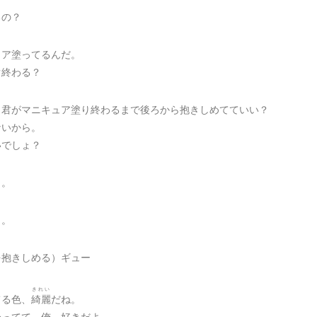
るの？
ュア塗ってるんだ。
ぐ終わる？
、君がマニキュア塗り終わるまで後ろから抱きしめてていい？
ないから。
いでしょ？
と。
ょ。
を抱きしめる）ギュー
きれい
てる色、
綺麗
だね。
合ってて、俺、好きだよ。