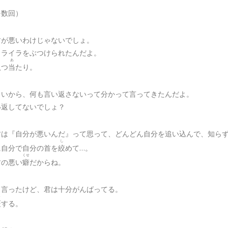
を数回）
君が悪いわけじゃないでしょ。
イライラをぶつけられたんだよ。
あ
八
つ
当
たり。
しいから、何も言い返さないって分かって言ってきたんだよ。
い返してないでしょ？
君は『自分が悪いんだ』って思って、どんどん自分を追い込んで、知ら
し
に自分で自分の首を
絞
めて…。
くせ
君の悪い
癖
だからね。
も言ったけど、君は十分がんばってる。
う
証
する。