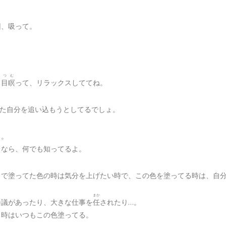
回、吸って。
。
つむ
ま
目瞑
って、リラックスしててね。
また自分を追い込もうとしてるでしょ。
よ。
となら、何でも知ってるよ。
まで塗ってた色の時は気分を上げたい時で、この色を塗ってる時は、自
。
まか
会議があったり、大きな仕事を
任
されたり…。
う時はいつもこの色塗ってる。