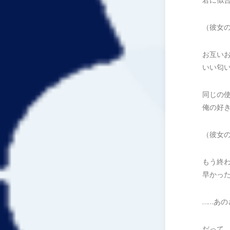
（彼女
お互い
いい匂
同じの
俺の好
（彼女
もう終
早かっ
……あ
だって