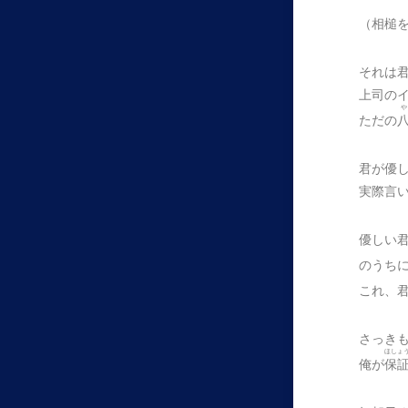
（相槌
それは
上司の
や
ただの
君が優
実際言
優しい
のうち
これ、
さっき
ほしょ
俺が
保