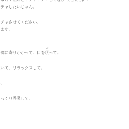
イチャしたいじゃん。
イチャさせてください。
します。
！
つむ
、俺に寄りかかって、目を
瞑
って。
抜いて、リラックスして。
手。
ゆっくり呼吸して。
。
。