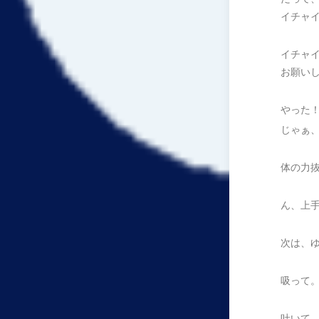
イチャ
イチャ
お願い
やった
じゃぁ
体の力
ん、上
次は、
吸って
吐いて