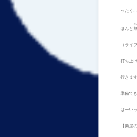
ったく…
む
ほんと
（ライ
打ち上
行きま
準備で
はーい
【楽屋