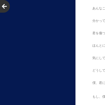
あんな
分かっ
君を傷
ほんと
気にし
どうし
僕、君
もし、