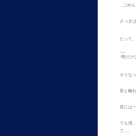
…ごめ
さっき
だって
うわさ
噂
だけ
そうな
君と離
君には
でも僕
て…。