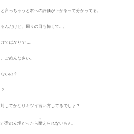
こと言っちゃうと君への評価が下がるって分かってる。
てるんだけど、周りの目も怖くて…。
つけてばかりで…。
に、ごめんなさい。
てないの？
て？
に対してかなりキツイ言い方してるでしょ？
た
僕が君の立場だったら
耐
えられないもん。