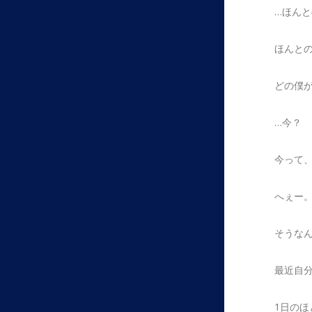
…ほん
ほんと
どの僕
…今？
今って
へぇー
そうな
最近自
1日の