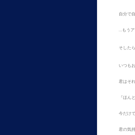
自分で
…もう
そした
いつも
君はそ
『ほん
今だけ
君の気