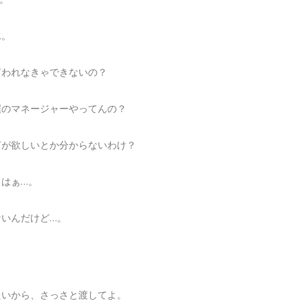
水。
言われなきゃできないの？
僕のマネージャーやってんの？
何が欲しいとか分からないわけ？
）はぁ…。
ないんだけど…。
。
たいから、さっさと渡してよ。