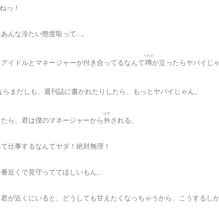
んねっ！
はあんな冷たい態度取って…。
うわさ
、アイドルとマネージャーが付き合ってるなんて
噂
が立ったらヤバイじ
ならまだしも、週刊誌に書かれたりしたら、もっとヤバイじゃん。
はず
ったら、君は僕のマネージャーから
外
される。
れて仕事するなんてヤダ！絶対無理！
一番近くで見守っててほしいもん。
、君が近くにいると、どうしても甘えたくなっちゃうから、こうするし