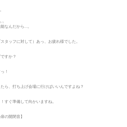
。
のう
無能
なんだから…。
ブスタッフに対して）あっ、お疲れ様でした。
げですか？
すっ！
きたら、打ち上げ会場に行けばいいんですよね？
っ！すぐ準備して向かいますね。
の扉の開閉音】