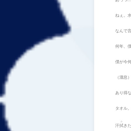
ねぇ。
なんで
何年、
僕が今
（溜息
あり得
タオル
ふ
汗
拭
き