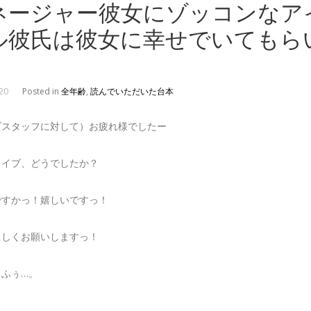
ネージャー彼女にゾッコンなア
ル彼氏は彼女に幸せでいてもら
20
Posted in
全年齢
,
読んでいただいた台本
ブスタッフに対して）お疲れ様でしたー
ライブ、どうでしたか？
ですかっ！嬉しいですっ！
ろしくお願いしますっ！
）ふぅ…。
。