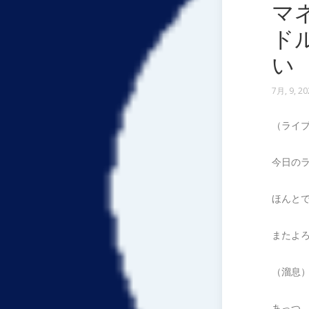
マ
ド
い
7月, 9, 20
（ライ
今日の
ほんと
またよ
（溜息
あっつ…