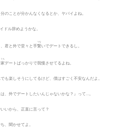
自分のことが分かんなくなるとか、ヤバイよね。
アイドル辞めようかな。
つな
ら、君と外で堂々と手
繋
いでデートできるし。
うち
お
家
デートばっかりで我慢させてるよね。
れでも楽しそうにしてるけど、僕はすごく不安なんだよ。
とは、外でデートしたいんじゃないかな？』って…。
でいいから、正直に言って？
持ち、聞かせてよ。