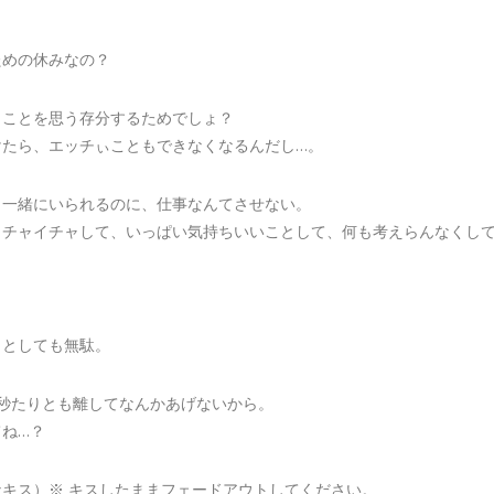
。
ための休みなの？
うことを思う存分するためでしょ？
けたら、エッチぃこともできなくなるんだし…。
く一緒にいられるのに、仕事なんてさせない。
イチャイチャして、いっぱい気持ちいいことして、何も考えらんなくし
。
うとしても無駄。
1秒たりとも離してなんかあげないから。
てね…？
なキス）※ キスしたままフェードアウトしてください。