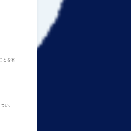
ことを君
、つい、