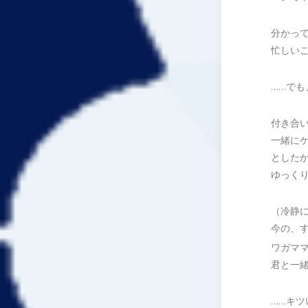
分かっ
忙しい
……で
付き合
一緒に
とした
ゆっく
（冷静
今の、
ワガマ
君と一
……キ