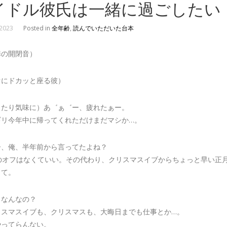
イドル彼氏は一緒に過ごしたい
 2023
Posted in
全年齢
,
読んでいただいた台本
扉の開閉音）
ァにドカッと座る彼）
当たり気味に）あ゛ぁ゛ー、疲れたぁー。
ギリ今年中に帰ってくれただけまだマシか…。
ー、俺、半年前から言ってたよね？
月のオフはなくていい。その代わり、クリスマスイブからちょっと早い正
って。
、なんなの？
リスマスイブも、クリスマスも、大晦日までも仕事とか…。
やってらんない。