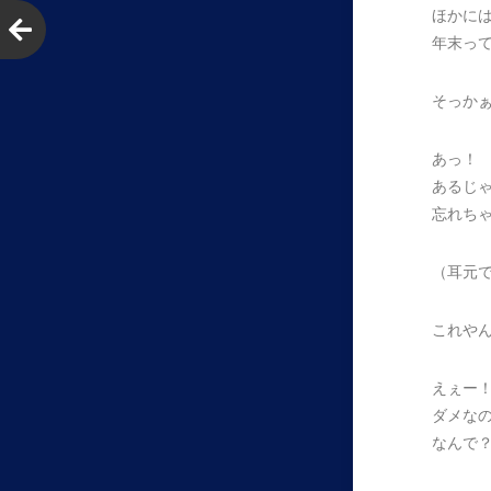
ほかには
年末っ
そっかぁ
あっ！
あるじ
忘れち
（耳元
これや
えぇー
ダメな
なんで