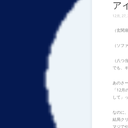
ア
12月, 27,
（玄関
（ソフ
（八つ
でも、
あのさ
「12
して」
なのに
結局ク
マジで