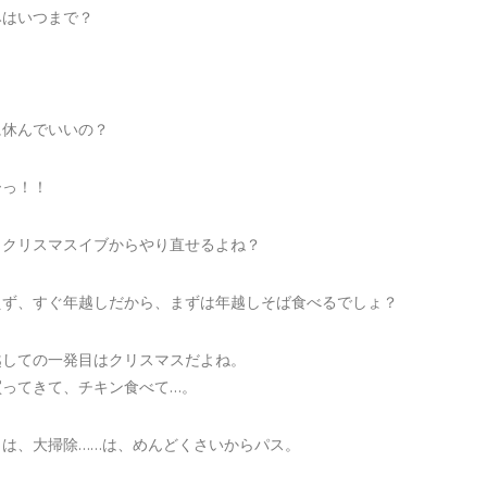
みはいつまで？
？
？
に休んでいいの？
ーっ！！
、クリスマスイブからやり直せるよね？
えず、すぐ年越しだから、まずは年越しそば食べるでしょ？
越しての一発目はクリスマスだよね。
買ってきて、チキン食べて…。
とは、大掃除……は、めんどくさいからパス。