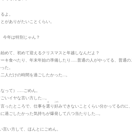
てるよ。
ことがありがたいことくらい。
も、今年は特別じゃん？
い始めて、初めて迎えるクリスマスと年越しなんだよ？
ケーキ食べたり、年末年始の準備したり……普通の人がやってる、普通の
かった。
り二人だけの時間を過ごしたかった…。
になって）……ごめん。
すごいイヤな言い方した…。
え
ごの
マ言ったところで、仕事を
選
り
好
みできないことくらい分かってるのに
緒に過ごしたかった気持ちが爆発して八つ当たりした…。
ツい言い方して、ほんとにごめん。