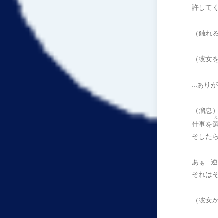
許して
（触れ
（彼女
…ありが
（溜息
え
仕事を
そした
あぁ…
それは
（彼女