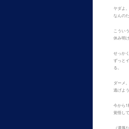
ヤダよ
なんの
こうい
休み明
せっか
ずっと
る。
ダーメ
逃げよ
今から
覚悟し
（濃厚