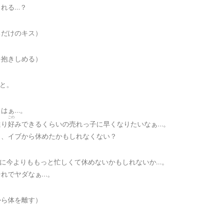
くれる…？
るだけのキス）
を抱きしめる）
と。
）はぁ…。
ごの
選
り
好
みできるくらいの売れっ子に早くなりたいなぁ…。
ら、イブから休めたかもしれなくない？
逆に今よりももっと忙しくて休めないかもしれないか…。
それでヤダなぁ…。
から体を離す）