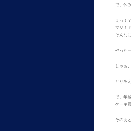
で、休
えっ！
マジ！
そんな
やった
じゃぁ
とりあ
で、年
ケーキ
そのあ