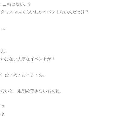
……特にない…？
てクリスマスくらいしかイベントないんだっけ？
…。
ゃん！
ゃいけない大事なイベントが！
で）ひ・め・お・さ・め。
んないと、姫初めできないもんね。
！？
の？
？