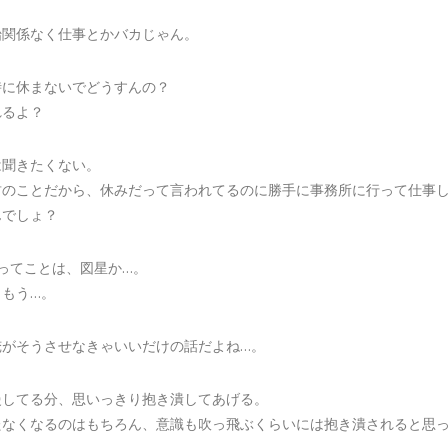
？
始関係なく仕事とかバカじゃん。
時に休まないでどうすんの？
れるよ？
は聞きたくない。
君のことだから、休みだって言われてるのに勝手に事務所に行って仕事
んでしょ？
ってことは、図星か…。
、もう…。
俺がそうさせなきゃいいだけの話だよね…。
慢してる分、思いっきり抱き潰してあげる。
たなくなるのはもちろん、意識も吹っ飛ぶくらいには抱き潰されると思