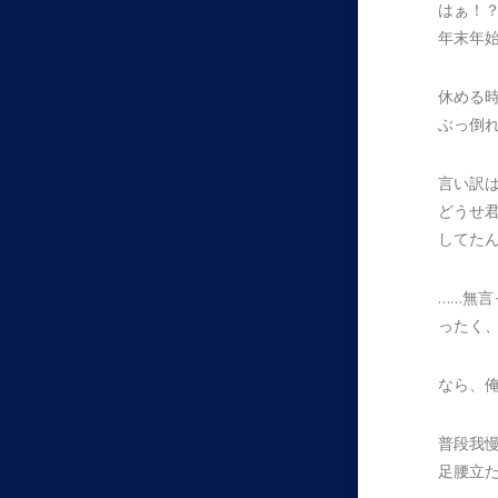
はぁ！
年末年
休める
ぶっ倒
言い訳
どうせ
してた
……無言
ったく
なら、
普段我
足腰立