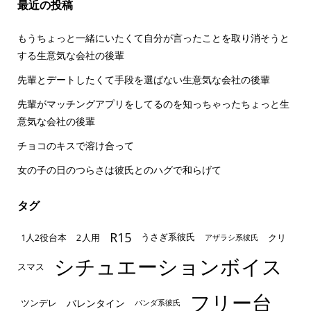
最近の投稿
もうちょっと一緒にいたくて自分が言ったことを取り消そうと
する生意気な会社の後輩
先輩とデートしたくて手段を選ばない生意気な会社の後輩
先輩がマッチングアプリをしてるのを知っちゃったちょっと生
意気な会社の後輩
チョコのキスで溶け合って
女の子の日のつらさは彼氏とのハグで和らげて
タグ
R15
1人2役台本
2人用
クリ
うさぎ系彼氏
アザラシ系彼氏
シチュエーションボイス
スマス
フリー台
ツンデレ
バレンタイン
パンダ系彼氏