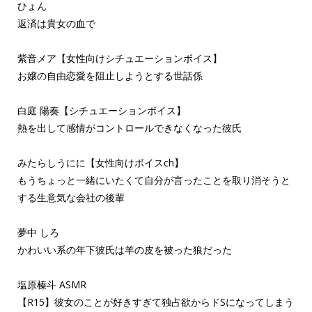
ひょん
返済は貴女の血で
紫音メア【女性向けシチュエーションボイス】
お嬢の自由恋愛を阻止しようとする世話係
白庭 陽奏【シチュエーションボイス】
熱を出して感情がコントロールできなくなった彼氏
みたらしうにに【女性向けボイスch】
もうちょっと一緒にいたくて自分が言ったことを取り消そうと
する生意気な会社の後輩
夢中 しろ
かわいい系の年下彼氏は羊の皮を被った狼だった
塩原榛斗 ASMR
【R15】彼女のことが好きすぎて独占欲からドSになってしまう