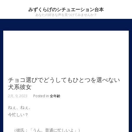
みずくらげのシチュエーション台本
あなたの好きな声を見つけてみませんか？
チョコ選びでどうしてもひとつを選べない
犬系彼女
2月, 9, 2023
Posted in
全年齢
ねぇ、ねぇ。
今忙しい？
（彼氏：「うん。普通に忙しいよ」）