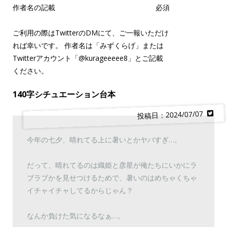
作者名の記載
必須
ご利用の際はTwitterのDMにて、ご一報いただけ
れば幸いです。 作者名は「みずくらげ」または
Twitterアカウント「
@kurageeeee8
」とご記載
ください。
140字シチュエーション台本
投稿日：2024/07/07
今年の七夕、晴れてる上に暑いとかヤバすぎ…。
だって、晴れてるのは織姫と彦星が俺たちにいかにラ
ブラブかを見せつけるためで、暑いのはめちゃくちゃ
イチャイチャしてるからじゃん？
なんか負けた気になるなぁ…。