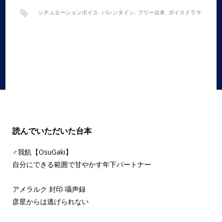
シチュエーションボイス
,
バレンタイン
,
フリー台本
,
ボイスドラマ
,
全年齢
,
犬系彼女
,
甘々
,
男性向け
読んでいただいた台本
♂我飢【OsuGaki】
自分にできる範囲で甘やかす年下パートナー
アメラルク 封印 囁声録
彦星からは逃げられない