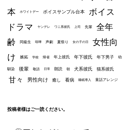
本
ボイス
ボイスサンプル台本
ホワイトデー
ドラマ
全年
先輩
ヤンデレ
ワニ系彼氏
上司
齢
女性向
声劇
同級生
夏祭り
喧嘩
女の子の日
け
年下彼氏
嫉妬
年上彼氏
年下男子
幼
帰省
学校
後輩
犬系彼氏
猫系彼氏
朗読
馴染
敬語
朝
日常
甘々
男性向け
看病
癒し
童話アレンジ
睡眠導入
投稿者様はご一読ください。