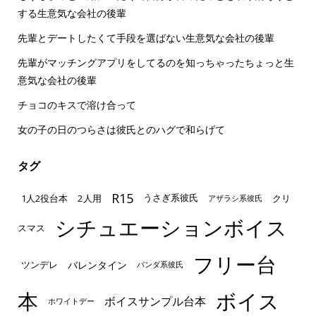
する生意気な会社の後輩
先輩とデートしたくて手段を選ばない生意気な会社の後輩
先輩がマッチングアプリをしてるのを知っちゃったちょっと生
意気な会社の後輩
チョコのキスで溶け合って
女の子の日のつらさは彼氏とのハグで和らげて
タグ
R15
1人2役台本
2人用
クリ
うさぎ系彼氏
アザラシ系彼氏
シチュエーションボイス
スマス
フリー台
ツンデレ
バレンタイン
パンダ系彼氏
本
ボイス
ボイスサンプル台本
ホワイトデー