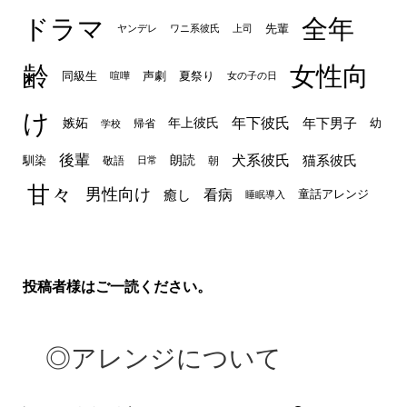
ドラマ
全年
先輩
ヤンデレ
ワニ系彼氏
上司
齢
女性向
声劇
同級生
夏祭り
喧嘩
女の子の日
け
年下彼氏
嫉妬
年上彼氏
年下男子
幼
帰省
学校
後輩
犬系彼氏
猫系彼氏
朗読
馴染
敬語
朝
日常
甘々
男性向け
看病
癒し
童話アレンジ
睡眠導入
投稿者様はご一読ください。
◎アレンジについて