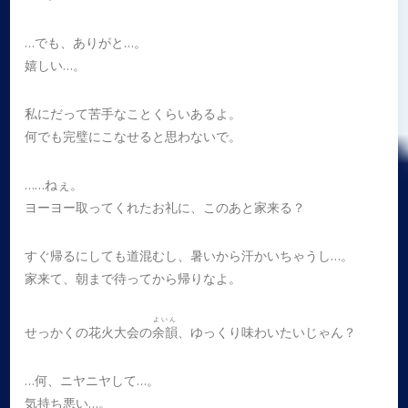
…でも、ありがと…。
嬉しい…。
私にだって苦手なことくらいあるよ。
何でも完璧にこなせると思わないで。
……ねぇ。
ヨーヨー取ってくれたお礼に、このあと家来る？
すぐ帰るにしても道混むし、暑いから汗かいちゃうし…。
家来て、朝まで待ってから帰りなよ。
よいん
せっかくの花火大会の
余韻
、ゆっくり味わいたいじゃん？
…何、ニヤニヤして…。
気持ち悪い…。