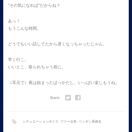
”その気になれば”だからね？
あっ！
もうこんな時間。
どうでもいい話してたから遅くなっちゃったじゃん。
早く行こ。
いいとこ、取られちゃう前に。
（耳元で）夜は始まったばっかだし、いっぱい楽しもうね。
Share:
Twitter
Facebook
シチュエーションボイス
,
フリー台本
,
ペンギン系彼女
,