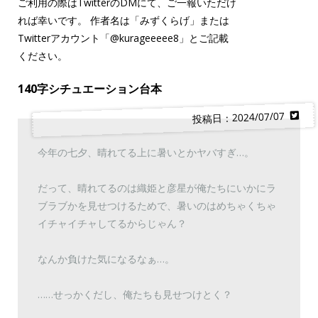
ご利用の際はTwitterのDMにて、ご一報いただけ
れば幸いです。 作者名は「みずくらげ」または
Twitterアカウント「
@kurageeeee8
」とご記載
ください。
140字シチュエーション台本
投稿日：2024/07/07
今年の七夕、晴れてる上に暑いとかヤバすぎ…。
だって、晴れてるのは織姫と彦星が俺たちにいかにラ
ブラブかを見せつけるためで、暑いのはめちゃくちゃ
イチャイチャしてるからじゃん？
なんか負けた気になるなぁ…。
……せっかくだし、俺たちも見せつけとく？