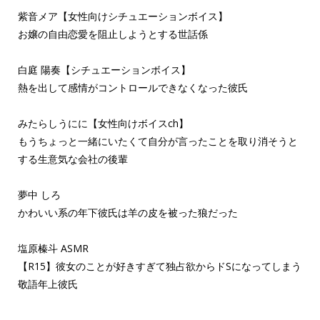
紫音メア【女性向けシチュエーションボイス】
お嬢の自由恋愛を阻止しようとする世話係
白庭 陽奏【シチュエーションボイス】
熱を出して感情がコントロールできなくなった彼氏
みたらしうにに【女性向けボイスch】
もうちょっと一緒にいたくて自分が言ったことを取り消そうと
する生意気な会社の後輩
夢中 しろ
かわいい系の年下彼氏は羊の皮を被った狼だった
塩原榛斗 ASMR
【R15】彼女のことが好きすぎて独占欲からドSになってしまう
敬語年上彼氏