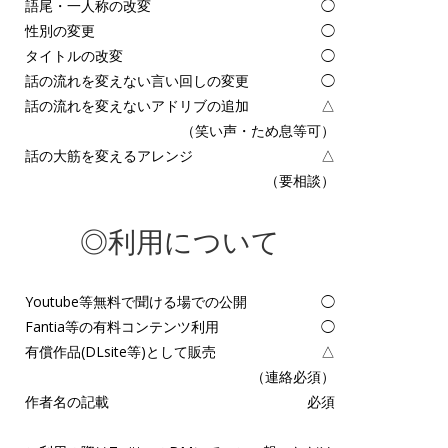
語尾・一人称の改変
◯
性別の変更
◯
タイトルの改変
◯
話の流れを変えない言い回しの変更
◯
話の流れを変えないアドリブの追加
△
（笑い声・ため息等可）
話の大筋を変えるアレンジ
△
（要相談）
◎利用について
Youtube等無料で聞ける場での公開
◯
Fantia等の有料コンテンツ利用
◯
有償作品(DLsite等)として販売
△
（連絡必須）
作者名の記載
必須