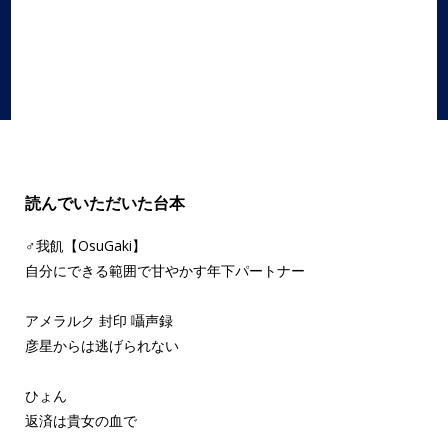
ボイスドラマ
,
ヨーヨー釣り
,
全年齢
,
夏祭り
,
女性向け
,
甘々
読んでいただいた台本
♂我飢【OsuGaki】
自分にできる範囲で甘やかす年下パートナー
アメラルク 封印 囁声録
彦星からは逃げられない
ひょん
返済は貴女の血で