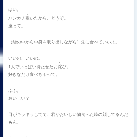
はい。
し
ハンカチ
敷
いたから、どうぞ。
座って。
（袋の中から中身を取り出しながら）先に食べていいよ。
いいの、いいの。
わ
1人でいっぱい待たせたお
詫
び。
好きなだけ食べちゃって。
ふふ。
おいしい？
目がキラキラしてて、君がおいしい物食べた時の顔してるんだ
もん。