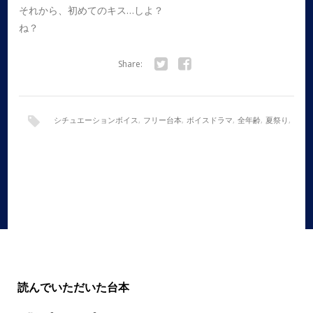
それから、初めてのキス…しよ？
ね？
Share:
Twitter
Facebook
シチュエーションボイス
,
フリー台本
,
ボイスドラマ
,
全年齢
,
夏祭り
,
女性向け
,
犬系彼氏
,
甘々
読んでいただいた台本