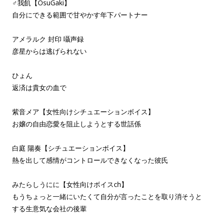
♂我飢【OsuGaki】
自分にできる範囲で甘やかす年下パートナー
アメラルク 封印 囁声録
彦星からは逃げられない
ひょん
返済は貴女の血で
紫音メア【女性向けシチュエーションボイス】
お嬢の自由恋愛を阻止しようとする世話係
白庭 陽奏【シチュエーションボイス】
熱を出して感情がコントロールできなくなった彼氏
みたらしうにに【女性向けボイスch】
もうちょっと一緒にいたくて自分が言ったことを取り消そうと
する生意気な会社の後輩