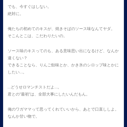
でも、今すぐはしない。
絶対に。
俺たちの初めてのキスが、焼きそばのソース味なんてヤダ。
そこんとこは、こだわりたいの。
ソース味のキスってのも、ある意味思い出になるけど、なんか
違くない？
できることなら、りんご飴味とか、かき氷のシロップ味とかに
したい…。
…どうせロマンチストだよ…。
君との”最初”は、全部大事にしたいんだもん。
俺のワガママって思ってくれていいから、あとで口直ししよ。
なんか甘い物で。