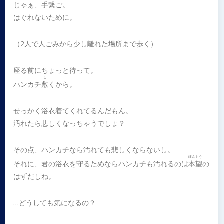
じゃぁ、手繋ご。
はぐれないために。
（2人で人ごみから少し離れた場所まで歩く）
座る前にちょっと待って。
し
ハンカチ
敷
くから。
せっかく浴衣着てくれてるんだもん。
汚れたら悲しくなっちゃうでしょ？
その点、ハンカチなら汚れても悲しくならないし。
ほんもう
それに、君の浴衣を守るためならハンカチも汚れるのは
本望
の
はずだしね。
…どうしても気になるの？