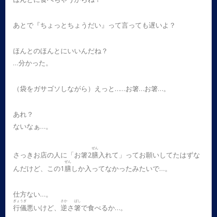
あとで『ちょっとちょうだい』って言っても遅いよ？
ほんとのほんとにいいんだね？
…分かった。
（袋をガサゴソしながら）えっと……お箸…お箸…。
あれ？
ないなぁ…。
ぜん
さっきお店の人に「お箸2
膳
入れて」ってお願いしてたはずな
ぜん
んだけど、この1
膳
しか入ってなかったみたいで…。
仕方ない…。
ぎょうぎ
さか
ばし
行儀
悪いけど、
逆
さ
箸
で食べるか…。