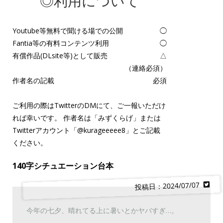
◎利用について
Youtube等無料で聞ける場での公開
◯
Fantia等の有料コンテンツ利用
◯
有償作品(DLsite等)として販売
△
（連絡必須）
作者名の記載
必須
ご利用の際はTwitterのDMにて、ご一報いただけ
れば幸いです。 作者名は「みずくらげ」または
Twitterアカウント「
@kurageeeee8
」とご記載
ください。
140字シチュエーション台本
投稿日：2024/07/07
今年の七夕、晴れてる上に暑いとかヤバすぎ…。