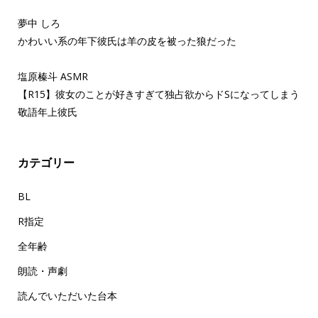
夢中 しろ
かわいい系の年下彼氏は羊の皮を被った狼だった
塩原榛斗 ASMR
【R15】彼女のことが好きすぎて独占欲からドSになってしまう
敬語年上彼氏
カテゴリー
BL
R指定
全年齢
朗読・声劇
読んでいただいた台本