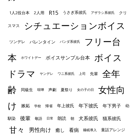
R15
1人2役台本
2人用
クリ
うさぎ系彼氏
アザラシ系彼氏
シチュエーションボイス
スマス
フリー台
ツンデレ
バレンタイン
パンダ系彼氏
本
ボイス
ボイスサンプル台本
ホワイトデー
ドラマ
全年
先輩
ヤンデレ
ワニ系彼氏
上司
齢
女性向
声劇
同級生
夏祭り
喧嘩
女の子の日
け
年下彼氏
嫉妬
年上彼氏
年下男子
幼
帰省
学校
後輩
犬系彼氏
猫系彼氏
朗読
馴染
敬語
朝
日常
甘々
男性向け
看病
癒し
童話アレンジ
睡眠導入