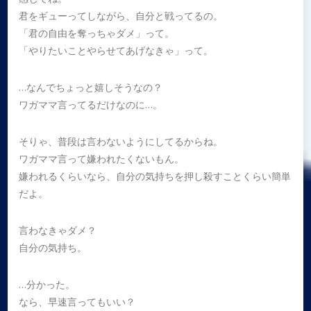
君をギューってしながら、自分と戦ってるの。
「君の自由を奪っちゃダメ」って。
「やりたいことやらせてあげなきゃ」って。
…なんでちょっと嬉しそうなの？
ワガママ言ってるだけなのに…。
そりゃ、普段は言わないようにしてるからね。
ワガママ言って嫌われたくないもん。
嫌われるくらいなら、自分の気持ちを押し殺すことくらい簡単
だよ。
言わなきゃダメ？
自分の気持ち。
…分かった。
なら、早速言ってもいい？