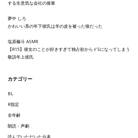
する生意気な会社の後輩
夢中 しろ
かわいい系の年下彼氏は羊の皮を被った狼だった
塩原榛斗 ASMR
【R15】彼女のことが好きすぎて独占欲からドSになってしまう
敬語年上彼氏
カテゴリー
BL
R指定
全年齢
朗読・声劇
読んでいただいた台本