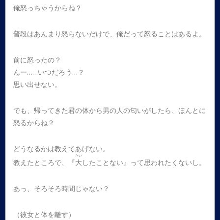
俺怒っちゃうからね？
普段はあんまり怒らないだけで、俺だって怒ることはあるよ。
前に怒ったの？
んー……いつだろう…？
思い出せない。
でも、帰ってきた君の体から男の人の匂いがしたら、ほんとに
怒るからね？
どうなるかは教えてあげない。
たい
教えたところで、『
大
したことない』って思われたくないし。
あっ、そろそろ時間じゃない？
（彼女と体を離す）