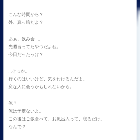
こんな時間から？
外、真っ暗だよ？
あぁ、飲み会…。
先週言ってたやつだよね。
今日だったっけ？
…そっか。
行くのはいいけど、気を付けるんだよ。
変な人に会うかもしれないから。
俺？
俺は予定ないよ。
この後はご飯食べて、お風呂入って、寝るだけ。
なんで？