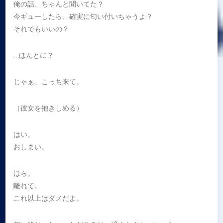
俺の話、ちゃんと聞いてた？
今ギューしたら、確実に匂い付いちゃうよ？
それでもいいの？
…ほんとに？
じゃぁ、こっち来て。
（彼女を抱きしめる）
はい。
おしまい。
ほら。
離れて。
これ以上はダメだよ。