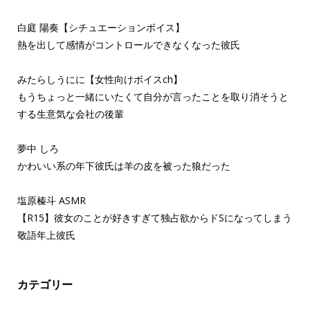
白庭 陽奏【シチュエーションボイス】
熱を出して感情がコントロールできなくなった彼氏
みたらしうにに【女性向けボイスch】
もうちょっと一緒にいたくて自分が言ったことを取り消そうと
する生意気な会社の後輩
夢中 しろ
かわいい系の年下彼氏は羊の皮を被った狼だった
塩原榛斗 ASMR
【R15】彼女のことが好きすぎて独占欲からドSになってしまう
敬語年上彼氏
カテゴリー