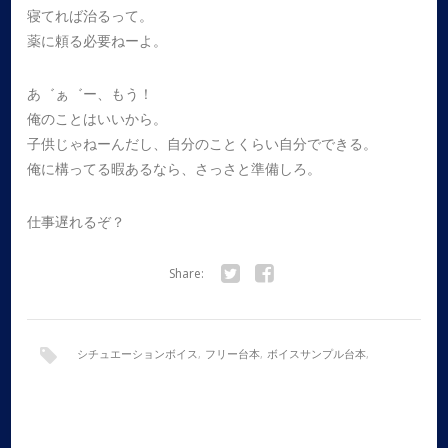
寝てれば治るって。
薬に頼る必要ねーよ。
あ゛ぁ゛ー、もう！
俺のことはいいから。
子供じゃねーんだし、自分のことくらい自分でできる。
俺に構ってる暇あるなら、さっさと準備しろ。
仕事遅れるぞ？
Share:
Twitter
Facebook
シチュエーションボイス
,
フリー台本
,
ボイスサンプル台本
,
ボイスドラマ
,
ワニ系彼氏
,
全年齢
,
女性向け