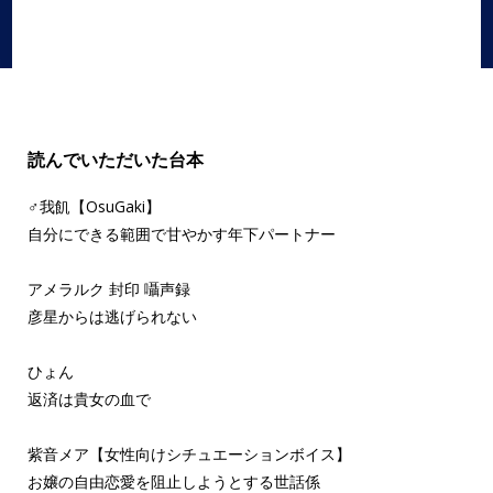
読んでいただいた台本
♂我飢【OsuGaki】
自分にできる範囲で甘やかす年下パートナー
アメラルク 封印 囁声録
彦星からは逃げられない
ひょん
返済は貴女の血で
紫音メア【女性向けシチュエーションボイス】
お嬢の自由恋愛を阻止しようとする世話係