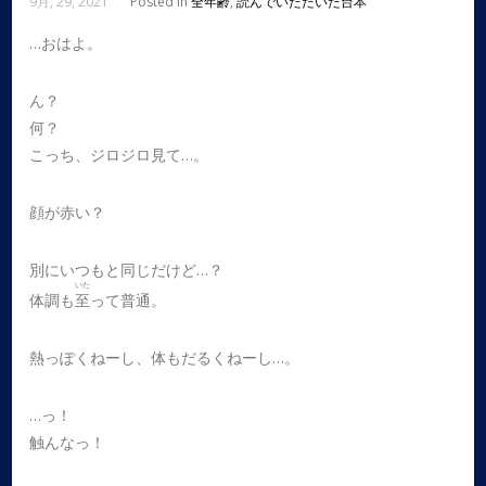
9月, 29, 2021
Posted in
全年齢
,
読んでいただいた台本
…おはよ。
ん？
何？
こっち、ジロジロ見て…。
顔が赤い？
別にいつもと同じだけど…？
いた
体調も
至
って普通。
熱っぽくねーし、体もだるくねーし…。
…っ！
触んなっ！