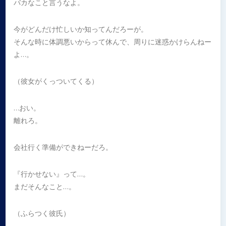
バカなこと言うなよ。
今がどんだけ忙しいか知ってんだろーが。
そんな時に体調悪いからって休んで、周りに迷惑かけらんねー
よ…。
（彼女がくっついてくる）
…おい。
離れろ。
会社行く準備ができねーだろ。
『行かせない』って…。
まだそんなこと…。
（ふらつく彼氏）