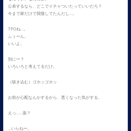
公表するなら、どこでイチャついたっていいだろ？
今まで家だけで我慢してたんだし…。
TPOね…。
ふぅーん。
いいよ。
別にー？
いろいろと考えてるだけ。
（咳き込む）ゴホッゴホッ
お前が心配なんかするから、悪くなった気がする。
えっ……薬？
…いらねー。