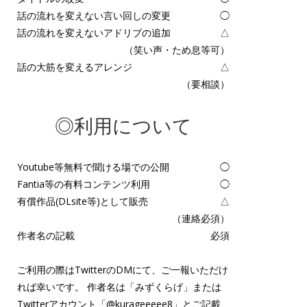
話の流れを変えない言い回しの変更
◯
話の流れを変えないアドリブの追加
△
（笑い声・ため息等可）
話の大筋を変えるアレンジ
△
（要相談）
◎利用について
Youtube等無料で聞ける場での公開
◯
Fantia等の有料コンテンツ利用
◯
有償作品(DLsite等)として販売
△
（連絡必須）
作者名の記載
必須
ご利用の際はTwitterのDMにて、ご一報いただけ
れば幸いです。 作者名は「みずくらげ」または
Twitterアカウント「
@kurageeeee8
」とご記載