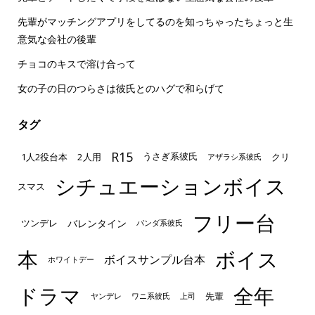
先輩がマッチングアプリをしてるのを知っちゃったちょっと生
意気な会社の後輩
チョコのキスで溶け合って
女の子の日のつらさは彼氏とのハグで和らげて
タグ
R15
1人2役台本
2人用
クリ
うさぎ系彼氏
アザラシ系彼氏
シチュエーションボイス
スマス
フリー台
ツンデレ
バレンタイン
パンダ系彼氏
本
ボイス
ボイスサンプル台本
ホワイトデー
ドラマ
全年
先輩
ヤンデレ
ワニ系彼氏
上司