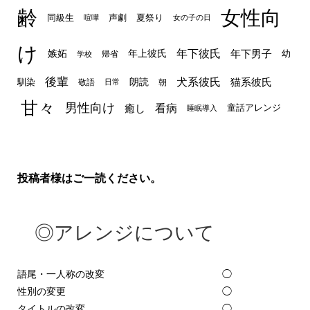
齢
女性向
声劇
同級生
夏祭り
喧嘩
女の子の日
け
年下彼氏
嫉妬
年上彼氏
年下男子
幼
帰省
学校
後輩
犬系彼氏
猫系彼氏
朗読
馴染
敬語
朝
日常
甘々
男性向け
看病
癒し
童話アレンジ
睡眠導入
投稿者様はご一読ください。
◎アレンジについて
語尾・一人称の改変
◯
性別の変更
◯
タイトルの改変
◯