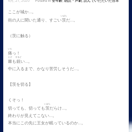
6月, 21, 2020
Posted in
全年齢
,
朗読・声劇
,
読んでいただいた台本
ここが城か…。
いばら
街の人に聞いた通り、すごい
茨
だ…。
（茨に触る）
いた
痛
っ！
とげ
するど
棘
も
鋭
い…。
中に入るまで、かなり苦労しそうだ…。
【茨を切る】
くそっ！
いばら
切っても、切っても
茨
だらけ…。
終わりが見えてこない…。
本当にこの先に王女が眠っているのか…。