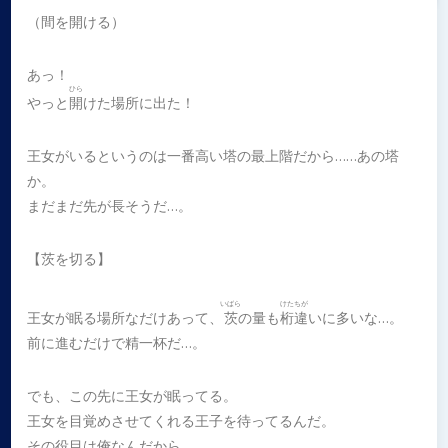
（間を開ける）
あっ！
ひら
やっと
開
けた場所に出た！
王女がいるというのは一番高い塔の最上階だから……あの塔
か。
まだまだ先が長そうだ…。
【茨を切る】
いばら
けた
ちが
王女が眠る場所なだけあって、
茨
の量も
桁
違
いに多いな…。
前に進むだけで精一杯だ…。
でも、この先に王女が眠ってる。
王女を目覚めさせてくれる王子を待ってるんだ。
その役目は俺なんだから。