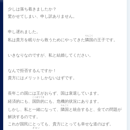
少しは落ち着きましたか？
驚かせてしまい、申し訳ありません。
申し遅れました。
りんごく
私は貴方を眠りから救うためにやってきた
隣国
の王子です。
いきなりなのですが、私と結婚してください。
なんで拒否するんですか！
貴方にはメリットしかないはずです。
長年この国には王がおらず、国は衰退しています。
こくぼうてき
経済的にも、
国防的
にも、危機的状況にあります。
りんごく
しかし、私と一緒になって、
隣国
と統合すると、全ての問題が
解決するのです。
これが国民にとっても、貴方にとっても幸せな道のはず。
ぎせい