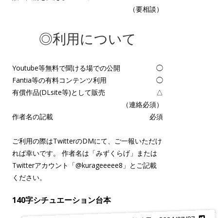
（要相談）
◎利用について
Youtube等無料で聞ける場での公開
◯
Fantia等の有料コンテンツ利用
◯
有償作品(DLsite等)として販売
△
（連絡必須）
作者名の記載
必須
ご利用の際はTwitterのDMにて、ご一報いただけ
れば幸いです。 作者名は「みずくらげ」または
Twitterアカウント「
@kurageeeee8
」とご記載
ください。
140字シチュエーション台本