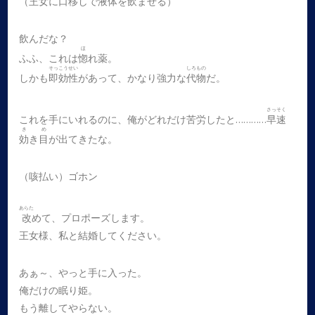
（王女に口移しで液体を飲ませる）
飲んだな？
ほ
ふふ、これは
惚
れ薬。
そっこうせい
しろもの
しかも
即効性
があって、かなり強力な
代物
だ。
さっそく
これを手にいれるのに、俺がどれだけ苦労したと…………
早速
き
め
効
き
目
が出てきたな。
（咳払い）ゴホン
あらた
改
めて、プロポーズします。
王女様、私と結婚してください。
あぁ～、やっと手に入った。
俺だけの眠り姫。
もう離してやらない。