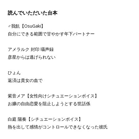
読んでいただいた台本
♂我飢【OsuGaki】
自分にできる範囲で甘やかす年下パートナー
アメラルク 封印 囁声録
彦星からは逃げられない
ひょん
返済は貴女の血で
紫音メア【女性向けシチュエーションボイス】
お嬢の自由恋愛を阻止しようとする世話係
白庭 陽奏【シチュエーションボイス】
熱を出して感情がコントロールできなくなった彼氏