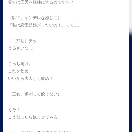
貴方は国民を
犠牲
にするのですか？
（以下、ヤンデレな感じに）
『私は恋愛結婚がしたいの！』って…。
（舌打ち）チッ
うるさいな…。
こっち向け。
これを飲め。
いいから大人しく飲め！
（王女、嫌がって飲まない）
くそ！
こうなったら飲ませてやる。