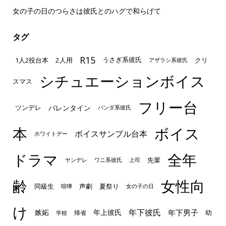
女の子の日のつらさは彼氏とのハグで和らげて
タグ
R15
1人2役台本
2人用
クリ
うさぎ系彼氏
アザラシ系彼氏
シチュエーションボイス
スマス
フリー台
ツンデレ
バレンタイン
パンダ系彼氏
本
ボイス
ボイスサンプル台本
ホワイトデー
ドラマ
全年
先輩
ヤンデレ
ワニ系彼氏
上司
齢
女性向
声劇
同級生
夏祭り
喧嘩
女の子の日
け
年下彼氏
嫉妬
年上彼氏
年下男子
幼
帰省
学校