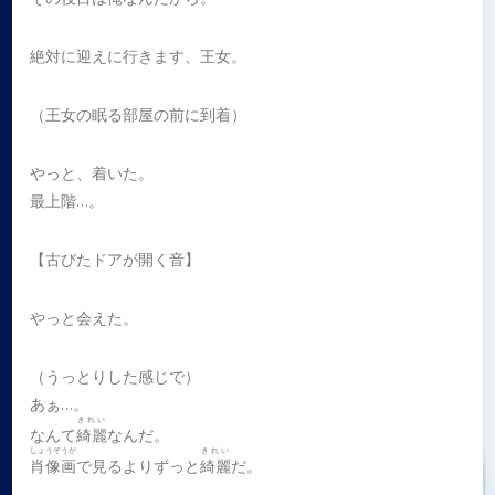
絶対に迎えに行きます、王女。
（王女の眠る部屋の前に到着）
やっと、着いた。
最上階…。
【古びたドアが開く音】
やっと会えた。
（うっとりした感じで）
あぁ…。
きれい
なんて
綺麗
なんだ。
しょうぞうが
きれい
肖像画
で見るよりずっと
綺麗
だ。