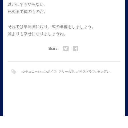
逃がしてもやらない。
死ぬまで俺のものだ。
それでは早速国に戻り、式の準備をしましょう。
誰よりも幸せになりましょうね。
Share:
Twitter
Facebook
シチュエーションボイス
,
フリー台本
,
ボイスドラマ
,
ヤンデレ
,
全年齢
,
声劇
,
女性向け
,
朗読
,
童話アレンジ