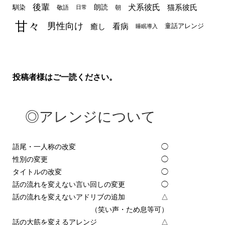
後輩
犬系彼氏
猫系彼氏
朗読
馴染
敬語
朝
日常
甘々
男性向け
看病
癒し
童話アレンジ
睡眠導入
投稿者様はご一読ください。
◎アレンジについて
語尾・一人称の改変
◯
性別の変更
◯
タイトルの改変
◯
話の流れを変えない言い回しの変更
◯
話の流れを変えないアドリブの追加
△
（笑い声・ため息等可）
話の大筋を変えるアレンジ
△