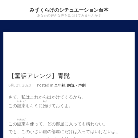
みずくらげのシチュエーション台本
あなたの好きな声を見つけてみませんか？
【童話アレンジ】青髭
6月, 21, 2020
Posted in
全年齢
,
朗読・声劇
さて、私はこれから出かけてくるから。
かぎたば
あず
この
鍵束
をキミに
預
けておくよ。
かぎたば
この
鍵束
を使って、どの部屋に入っても構わない。
でも、この小さい鍵の部屋にだけは入ってはいけないよ。