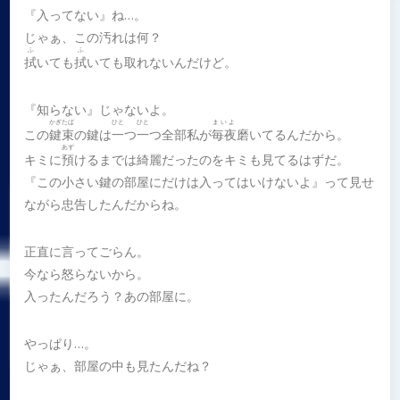
『入ってない』ね…。
じゃぁ、この汚れは何？
ふ
ふ
拭
いても
拭
いても取れないんだけど。
『知らない』じゃないよ。
かぎたば
ひと
ひと
まいよ
この
鍵束
の鍵は
一
つ
一
つ全部私が
毎夜
磨いてるんだから。
あず
キミに
預
けるまでは綺麗だったのをキミも見てるはずだ。
『この小さい鍵の部屋にだけは入ってはいけないよ』って見せ
ながら忠告したんだからね。
正直に言ってごらん。
今なら怒らないから。
入ったんだろう？あの部屋に。
やっぱり…。
じゃぁ、部屋の中も見たんだね？