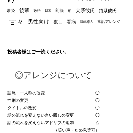
後輩
犬系彼氏
猫系彼氏
朗読
馴染
敬語
朝
日常
甘々
男性向け
看病
癒し
童話アレンジ
睡眠導入
投稿者様はご一読ください。
◎アレンジについて
語尾・一人称の改変
◯
性別の変更
◯
タイトルの改変
◯
話の流れを変えない言い回しの変更
◯
話の流れを変えないアドリブの追加
△
（笑い声・ため息等可）