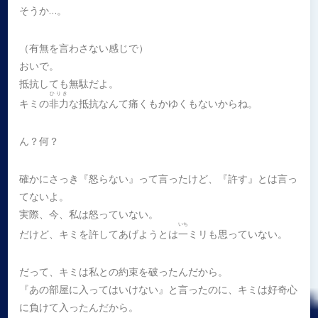
そうか…。
（有無を言わさない感じで）
おいで。
抵抗しても無駄だよ。
ひりき
キミの
非力
な抵抗なんて痛くもかゆくもないからね。
ん？何？
確かにさっき『怒らない』って言ったけど、『許す』とは言っ
てないよ。
実際、今、私は怒っていない。
いち
だけど、キミを許してあげようとは
一
ミリも思っていない。
だって、キミは私との約束を破ったんだから。
『あの部屋に入ってはいけない』と言ったのに、キミは好奇心
に負けて入ったんだから。