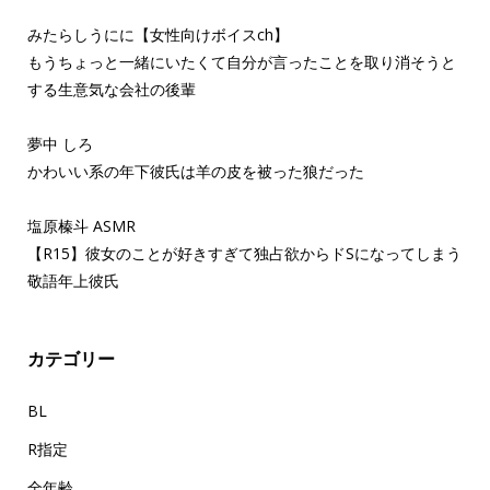
みたらしうにに【女性向けボイスch】
もうちょっと一緒にいたくて自分が言ったことを取り消そうと
する生意気な会社の後輩
夢中 しろ
かわいい系の年下彼氏は羊の皮を被った狼だった
塩原榛斗 ASMR
【R15】彼女のことが好きすぎて独占欲からドSになってしまう
敬語年上彼氏
カテゴリー
BL
R指定
全年齢