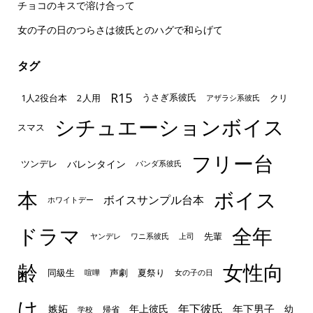
チョコのキスで溶け合って
女の子の日のつらさは彼氏とのハグで和らげて
タグ
R15
1人2役台本
2人用
クリ
うさぎ系彼氏
アザラシ系彼氏
シチュエーションボイス
スマス
フリー台
ツンデレ
バレンタイン
パンダ系彼氏
本
ボイス
ボイスサンプル台本
ホワイトデー
ドラマ
全年
先輩
ヤンデレ
ワニ系彼氏
上司
齢
女性向
声劇
同級生
夏祭り
喧嘩
女の子の日
け
年下彼氏
嫉妬
年上彼氏
年下男子
幼
帰省
学校