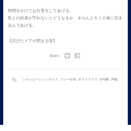
時間をかけてお仕置きしてあげる。
私との約束が守れないとどうなるか、きちんとキミの体に叩き
込んであげる。
【古びたドアが閉まる音】
Share:
Twitter
Facebook
シチュエーションボイス
,
フリー台本
,
ボイスドラマ
,
全年齢
,
声劇
,
女性向け
,
朗読
,
童話アレンジ