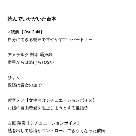
読んでいただいた台本
♂我飢【OsuGaki】
自分にできる範囲で甘やかす年下パートナー
アメラルク 封印 囁声録
彦星からは逃げられない
ひょん
返済は貴女の血で
紫音メア【女性向けシチュエーションボイス】
お嬢の自由恋愛を阻止しようとする世話係
白庭 陽奏【シチュエーションボイス】
熱を出して感情がコントロールできなくなった彼氏