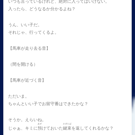
いつも言っているけれど、絶対に入ってはいけない。
入ったら、どうなるか分かるよね？
うん、いい子だ。
それじゃ、行ってくるよ。
【馬車が走り去る音】
（間を開ける）
【馬車が近づく音】
ただいま。
ちゃんといい子でお留守番はできたかな？
そうか。えらいね。
あず
かぎたば
じゃぁ、キミに
預
けておいた
鍵束
を返してくれるかな？