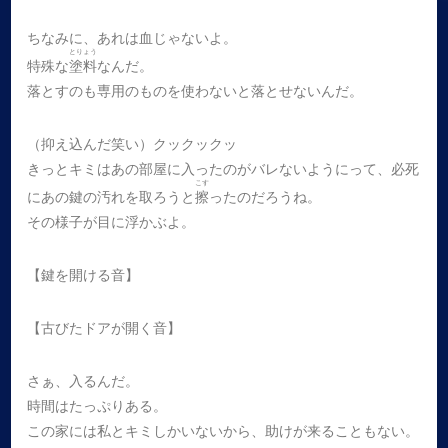
ちなみに、あれは血じゃないよ。
とりょう
特殊な
塗料
なんだ。
落とすのも専用のものを使わないと落とせないんだ。
（抑え込んだ笑い）クックックッ
きっとキミはあの部屋に入ったのがバレないようにって、必死
こす
にあの鍵の汚れを取ろうと
擦
ったのだろうね。
その様子が目に浮かぶよ。
【鍵を開ける音】
【古びたドアが開く音】
さぁ、入るんだ。
時間はたっぷりある。
この家には私とキミしかいないから、助けが来ることもない。