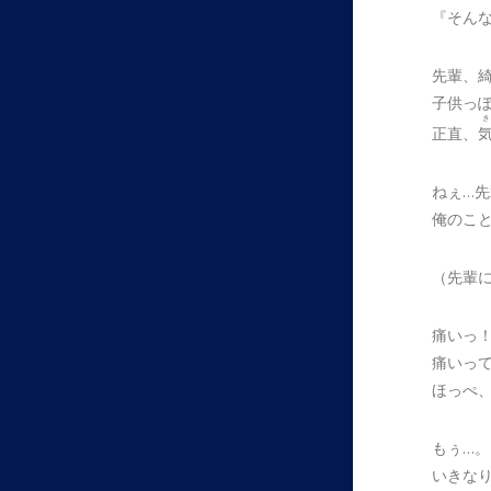
『そん
先輩、
子供っ
き
正直、
ねぇ…先
俺のこ
（先輩
痛いっ
痛いっ
ほっぺ
もぅ…。
いきな