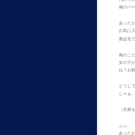
俺のパ
あった
お気に
裏起毛
俺のこ
女の子
ね？お
どうし
じゃぁ
（先輩
ふふ。
あった