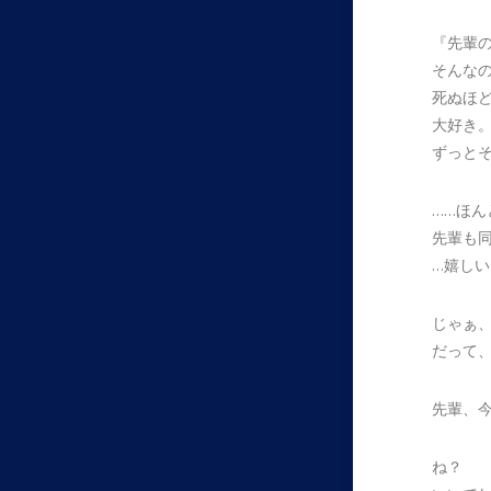
『先輩
そんな
死ぬほ
大好き
ずっと
……ほん
先輩も
…嬉しい
じゃぁ
だって
先輩、
ね？