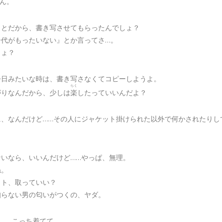
ん。
ことだから、書き写させてもらったんでしょ？
ー代がもったいない』とか言ってさ…。
しょ？
今日みたいな時は、書き写さなくてコピーしようよ。
らく
がりなんだから、少しは
楽
したっていいんだよ？
に、なんだけど……その人にジャケット掛けられた以外で何かされたりし
ないなら、いいんだけど……やっぱ、無理。
ね。
ット、取っていい？
知らない男の匂いがつくの、ヤダ。
に……こっち着てて。