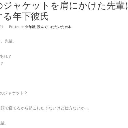
のジャケットを肩にかけた先輩
する年下彼氏
21
Posted in
全年齢
,
読んでいただいた台本
せ、先輩。
、あれ？
？
。
誰のジャケット？
い顔で寝てるから起こしたくないけど仕方ないか…。
先輩。