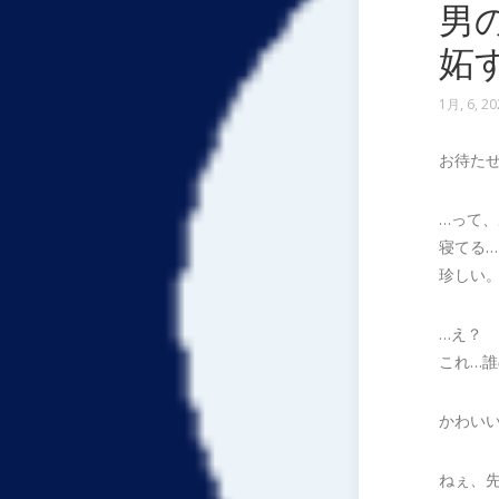
男
妬
1月, 6, 20
お待た
…って
寝てる…
珍しい
…え？
これ…
かわい
ねぇ、