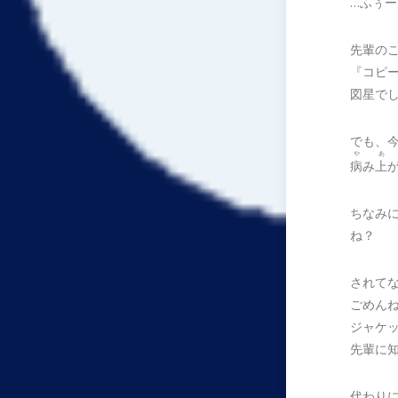
…ふぅー
先輩の
『コピ
図星で
でも、
や
あ
病
み
上
ちなみ
ね？
されて
ごめん
ジャケ
先輩に
代わり