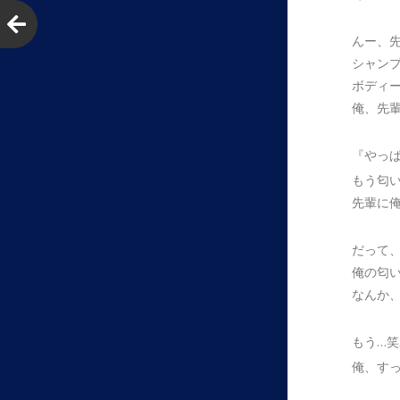
んー、
シャン
ボディ
俺、先
『やっ
もう匂
先輩に
だって
俺の匂
なんか
もう…
俺、す