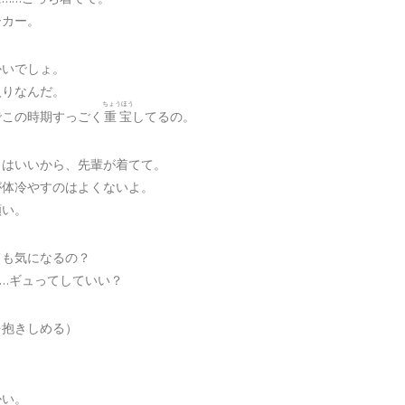
ーカー。
かいでしょ。
入りなんだ。
ちょうほう
でこの時期すっごく
重宝
してるの。
とはいいから、先輩が着てて。
が体冷やすのはよくないよ。
願い。
ても気になるの？
……ギュってしていい？
を抱きしめる）
かい。