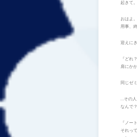
起きて
おはよ
用事、
迎えに
『どれ
肩にか
同じゼ
…その人
なんで
『ノー
それっ