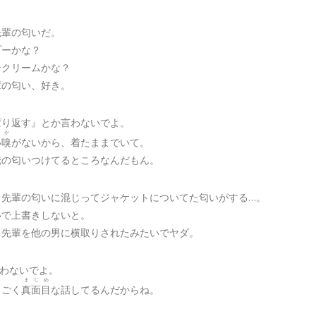
先輩の匂いだ。
プーかな？
ークリームかな？
輩の匂い、好き。
ぱり返す』とか言わないでよ。
か
い
嗅
がないから、着たままでいて。
俺の匂いつけてるところなんだもん。
、先輩の匂いに混じってジャケットについてた匂いがする…。
いで上書きしないと。
、先輩を他の男に横取りされたみたいでヤダ。
笑わないでよ。
まじめ
っごく
真面目
な話してるんだからね。