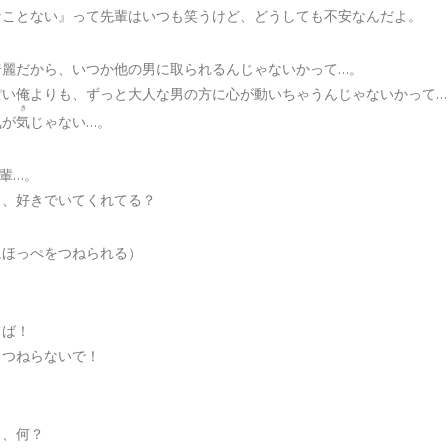
なことない』って先輩はいつも笑うけど、どうしても不安なんだよ。
綺麗だから、いつか他の男に取られるんじゃないかって…。
ぽい俺よりも、ずっと大人な男の方に心が動いちゃうんじゃないかって…
き
気
が
気
じゃない…。
輩…。
と、好きでいてくれてる？
にほっぺをつねられる）
！
てば！
、つねらないで！
り、何？