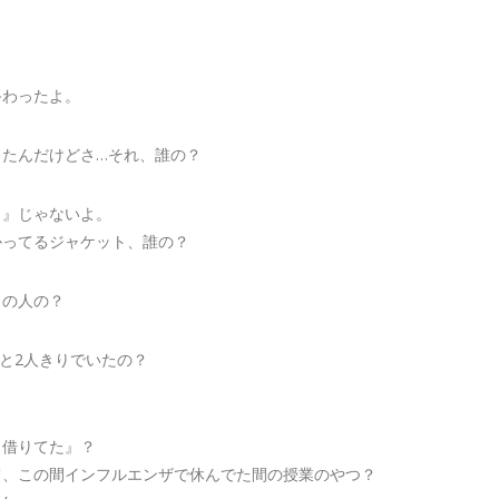
。
。
終わったよ。
きたんだけどさ…それ、誰の？
？』じゃないよ。
かってるジャケット、誰の？
ミの人の？
と2人きりでいたの？
？
ト借りてた』？
て、この間インフルエンザで休んでた間の授業のやつ？