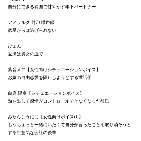
自分にできる範囲で甘やかす年下パートナー
アメラルク 封印 囁声録
彦星からは逃げられない
ひょん
返済は貴女の血で
紫音メア【女性向けシチュエーションボイス】
お嬢の自由恋愛を阻止しようとする世話係
白庭 陽奏【シチュエーションボイス】
熱を出して感情がコントロールできなくなった彼氏
みたらしうにに【女性向けボイスch】
もうちょっと一緒にいたくて自分が言ったことを取り消そうと
する生意気な会社の後輩