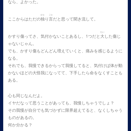
なら、よかった。
ひと
ごと
ここからはただの
独
り
言
だと思って聞き流して。
たい
かすり傷ってさ、気付かないことあるし、1つだと
大
した傷じ
ゃないじゃん。
でも、かすり傷もどんどん増えていくと、痛みを感じるように
なる。
それでも、我慢できるからって我慢してると、気付けば体が動
かないほどの大怪我になってて、下手したら命をなくすことも
ある。
心も同じなんだよ。
イヤだなって思うことがあっても、我慢しちゃうでしょ？
その我慢が自分でも気づかずに限界超えてると、なくしちゃう
ものがあるの。
何か分かる？