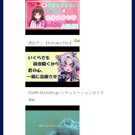
虎白テン【Kohaku Ten】
ASMR-MofuMogu-シチュエーションボイス