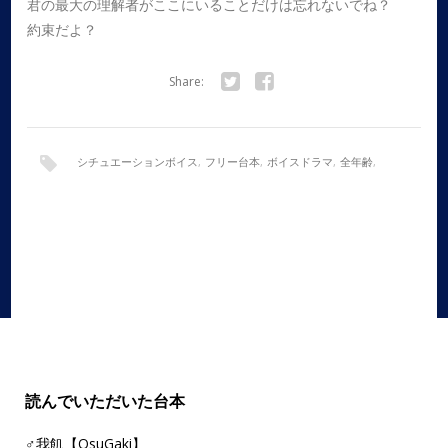
君の最大の理解者がここにいることだけは忘れないでね？
約束だよ？
Share:
Twitter
Facebook
シチュエーションボイス
,
フリー台本
,
ボイスドラマ
,
全年齢
,
女性向け
,
男性向け
,
癒し
読んでいただいた台本
♂我飢【OsuGaki】