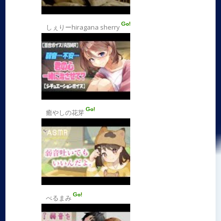
しぇりーhiragana sherry
癒やしの花芽
べるまみ