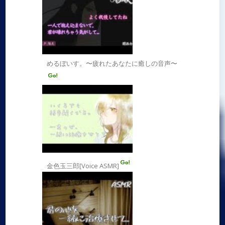
めるぼいす。〜疲れたあなたに癒しの音声〜
金色玉三郎[Voice ASMR]