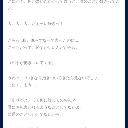
とにかく、何が言いたいかって言うと、君のことが好きってこ
と。
大、大、大、だぁーい好きっ！
そ
こらっ…目、
逸
らすなって言ったのに…。
こっちだって、恥ずかしいんだからね。
（相手が抱きついてくる）
うわっ……いきなり抱きついてきたら危ないでしょ。
ったく、もう…。
『ありがと』って何に対してのお礼？
君にお礼言われるようなことしてないよ。
普通のことしかしてないから。