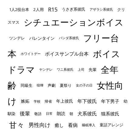
R15
1人2役台本
2人用
クリ
うさぎ系彼氏
アザラシ系彼氏
シチュエーションボイス
スマス
フリー台
ツンデレ
バレンタイン
パンダ系彼氏
本
ボイス
ボイスサンプル台本
ホワイトデー
ドラマ
全年
先輩
ヤンデレ
ワニ系彼氏
上司
齢
女性向
声劇
同級生
夏祭り
喧嘩
女の子の日
け
年下彼氏
嫉妬
年上彼氏
年下男子
幼
帰省
学校
後輩
犬系彼氏
猫系彼氏
朗読
馴染
敬語
朝
日常
甘々
男性向け
看病
癒し
童話アレンジ
睡眠導入