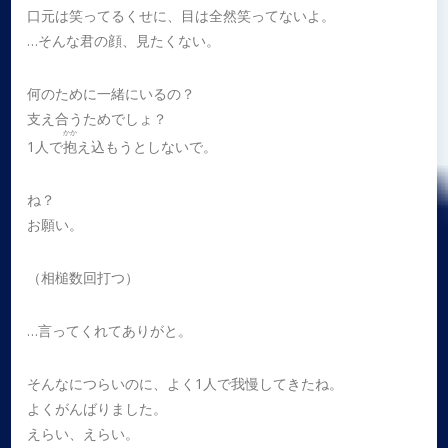
口元は笑ってるくせに、目は全然笑ってないよ。
…そんな君の顔、見たくない。
何のために一緒にいるの？
支え合うためでしょ？
かか
1人で
抱
え込もうとしないで。
ね？
お願い。
（相槌数回打つ）
…言ってくれてありがと。
そんなにつらいのに、よく1人で我慢してきたね。
よくがんばりました。
えらい、えらい。