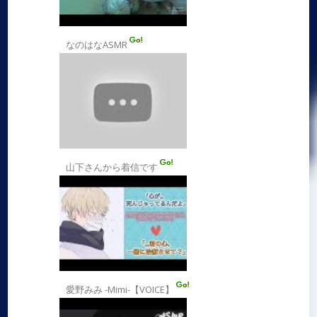
なのはなASMR
山下さんから着信です
愛野みみ -Mimi-【VOICE】