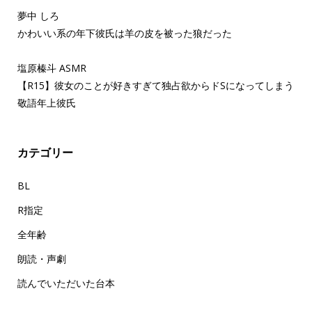
夢中 しろ
かわいい系の年下彼氏は羊の皮を被った狼だった
塩原榛斗 ASMR
【R15】彼女のことが好きすぎて独占欲からドSになってしまう
敬語年上彼氏
カテゴリー
BL
R指定
全年齢
朗読・声劇
読んでいただいた台本