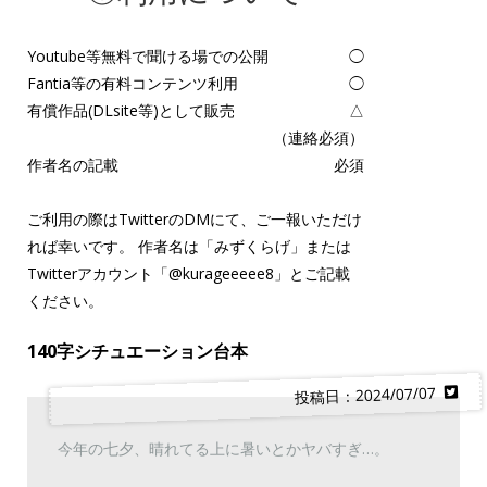
Youtube等無料で聞ける場での公開
◯
Fantia等の有料コンテンツ利用
◯
有償作品(DLsite等)として販売
△
（連絡必須）
作者名の記載
必須
ご利用の際はTwitterのDMにて、ご一報いただけ
れば幸いです。 作者名は「みずくらげ」または
Twitterアカウント「
@kurageeeee8
」とご記載
ください。
140字シチュエーション台本
投稿日：2024/07/07
今年の七夕、晴れてる上に暑いとかヤバすぎ…。