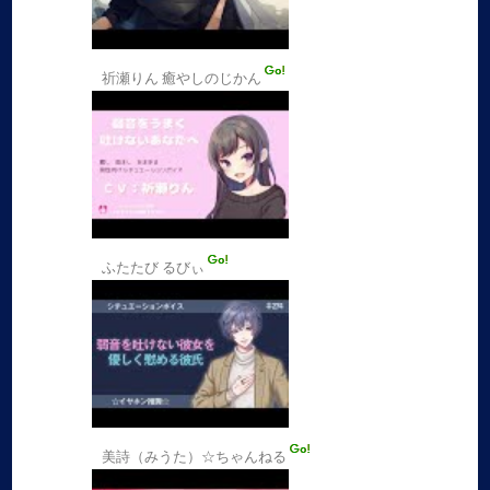
祈瀬りん 癒やしのじかん
ふたたび るびぃ
美詩（みうた）☆ちゃんねる