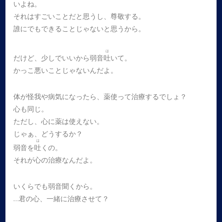
いよね。
それはすごいことだと思うし、尊敬する。
誰にでもできることじゃないと思うから。
は
だけど、少しでいいから弱音
吐
いて。
かっこ悪いことじゃないんだよ。
体が怪我や病気になったら、薬使って治療するでしょ？
心も同じ。
ただし、心に薬は使えない。
じゃぁ、どうするか？
は
弱音を
吐
くの。
それが心の治療なんだよ。
いくらでも弱音聞くから。
…君の心、一緒に治療させて？