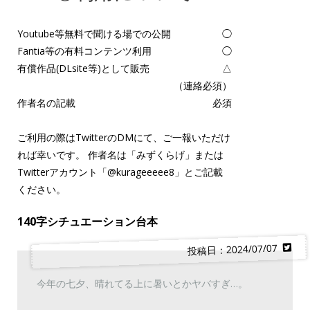
Youtube等無料で聞ける場での公開
◯
Fantia等の有料コンテンツ利用
◯
有償作品(DLsite等)として販売
△
（連絡必須）
作者名の記載
必須
ご利用の際はTwitterのDMにて、ご一報いただけ
れば幸いです。 作者名は「みずくらげ」または
Twitterアカウント「
@kurageeeee8
」とご記載
ください。
140字シチュエーション台本
投稿日：2024/07/07
今年の七夕、晴れてる上に暑いとかヤバすぎ…。