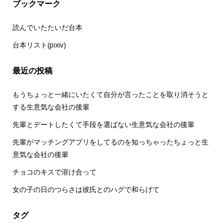
ブックマーク
読んでいたたいだ台本
台本リスト(pixiv)
最近の投稿
もうちょっと一緒にいたくて自分が言ったことを取り消そうと
する生意気な会社の後輩
先輩とデートしたくて手段を選ばない生意気な会社の後輩
先輩がマッチングアプリをしてるのを知っちゃったちょっと生
意気な会社の後輩
チョコのキスで溶け合って
女の子の日のつらさは彼氏とのハグで和らげて
タグ