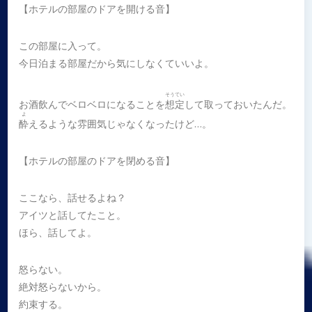
【ホテルの部屋のドアを開ける音】
この部屋に入って。
今日泊まる部屋だから気にしなくていいよ。
そうてい
お酒飲んでベロベロになることを
想定
して取っておいたんだ。
よ
酔
えるような雰囲気じゃなくなったけど…。
【ホテルの部屋のドアを閉める音】
ここなら、話せるよね？
アイツと話してたこと。
ほら、話してよ。
怒らない。
絶対怒らないから。
約束する。