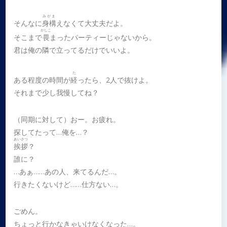
みがま
そんなに
身構
えなくて大丈夫だよ。
かしこ
そこまで
畏
まったパーティーじゃないから。
君は俺の隣で立ってるだけでいいよ。
た
ある程度の時間が
経
ったら、2人で抜けよ。
それまで少し我慢してね？
（同期に対して）おー。お疲れ。
探してたって…俺を…？
あいさつ
挨拶
？
誰に？
…あぁ……あの人、来てるんだ…。
行きたくないけど……仕方ない…。
ごめん。
ちょっと行かなきゃいけなくなった…。