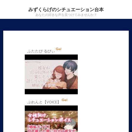
みずくらげのシチュエーション台本
あなたの好きな声を見つけてみませんか？
ふたたび るびぃ
ぷれんと【VOICE】