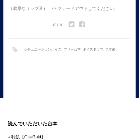
（濃厚なリップ音） ※ フェードアウトしてください。
Share:
Twitter
Facebook
シチュエーションボイス
,
フリー台本
,
ボイスドラマ
,
全年齢
,
女性向け
,
嫉妬
読んでいただいた台本
♂我飢【OsuGaki】