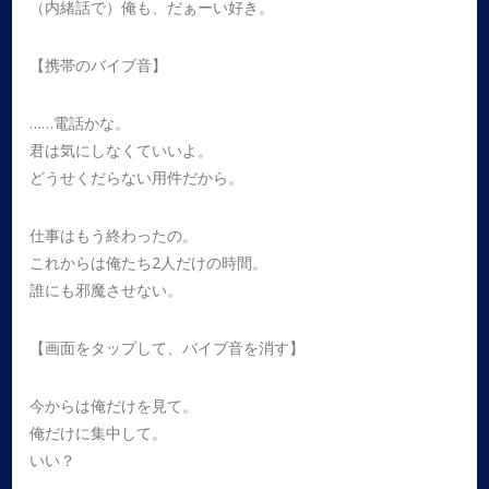
（内緒話で）俺も、だぁーい好き。
【携帯のバイブ音】
……電話かな。
君は気にしなくていいよ。
どうせくだらない用件だから。
仕事はもう終わったの。
これからは俺たち2人だけの時間。
誰にも邪魔させない。
【画面をタップして、バイブ音を消す】
今からは俺だけを見て。
俺だけに集中して。
いい？