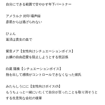
自分にできる範囲で甘やかす年下パートナー
アメラルク 封印 囁声録
彦星からは逃げられない
ひょん
返済は貴女の血で
紫音メア【女性向けシチュエーションボイス】
お嬢の自由恋愛を阻止しようとする世話係
白庭 陽奏【シチュエーションボイス】
熱を出して感情がコントロールできなくなった彼氏
みたらしうにに【女性向けボイスch】
もうちょっと一緒にいたくて自分が言ったことを取り消そうと
する生意気な会社の後輩