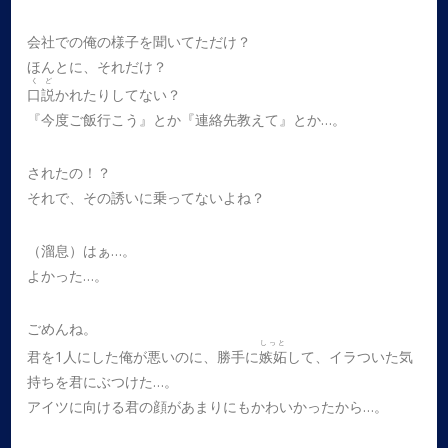
会社での俺の様子を聞いてただけ？
ほんとに、それだけ？
くど
口説
かれたりしてない？
『今度ご飯行こう』とか『連絡先教えて』とか…。
されたの！？
それで、その誘いに乗ってないよね？
（溜息）はぁ…。
よかった…。
ごめんね。
しっと
君を1人にした俺が悪いのに、勝手に
嫉妬
して、イラついた気
持ちを君にぶつけた…。
アイツに向ける君の顔があまりにもかわいかったから…。