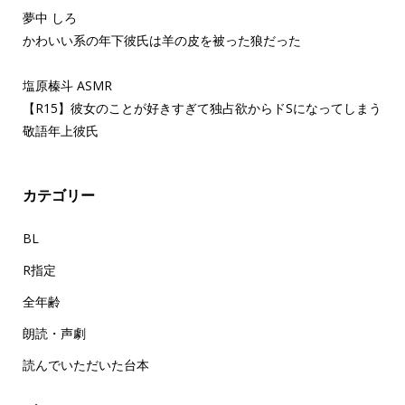
夢中 しろ
かわいい系の年下彼氏は羊の皮を被った狼だった
塩原榛斗 ASMR
【R15】彼女のことが好きすぎて独占欲からドSになってしまう
敬語年上彼氏
カテゴリー
BL
R指定
全年齢
朗読・声劇
読んでいただいた台本