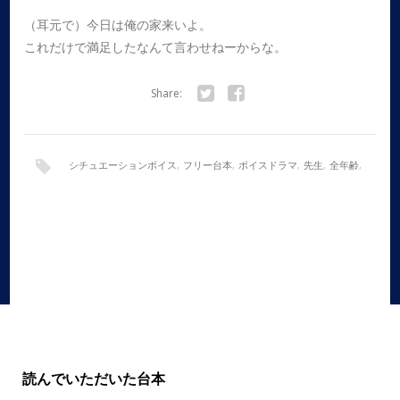
（耳元で）今日は俺の家来いよ。
これだけで満足したなんて言わせねーからな。
Share:
Twitter
Facebook
シチュエーションボイス
,
フリー台本
,
ボイスドラマ
,
先生
,
全年齢
,
女性向け
,
学校
,
年上彼氏
,
甘々
読んでいただいた台本