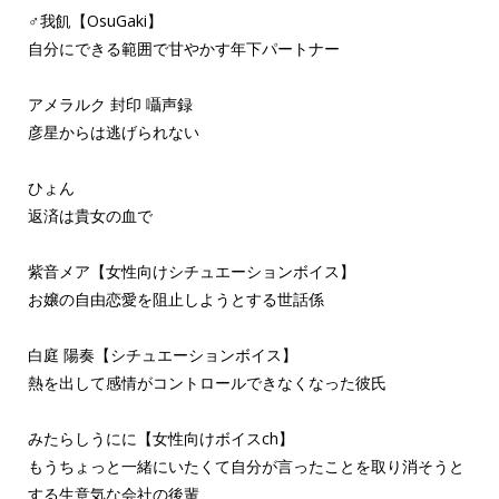
♂我飢【OsuGaki】
自分にできる範囲で甘やかす年下パートナー
アメラルク 封印 囁声録
彦星からは逃げられない
ひょん
返済は貴女の血で
紫音メア【女性向けシチュエーションボイス】
お嬢の自由恋愛を阻止しようとする世話係
白庭 陽奏【シチュエーションボイス】
熱を出して感情がコントロールできなくなった彼氏
みたらしうにに【女性向けボイスch】
もうちょっと一緒にいたくて自分が言ったことを取り消そうと
する生意気な会社の後輩