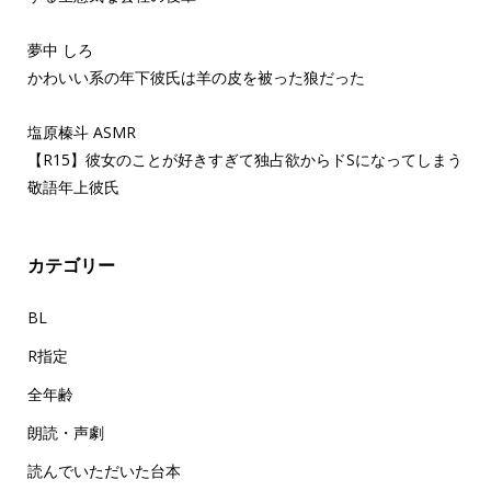
夢中 しろ
かわいい系の年下彼氏は羊の皮を被った狼だった
塩原榛斗 ASMR
【R15】彼女のことが好きすぎて独占欲からドSになってしまう
敬語年上彼氏
カテゴリー
BL
R指定
全年齢
朗読・声劇
読んでいただいた台本