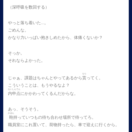
（深呼吸を数回する）
やっと落ち着いた…。
ごめんな。
かなり力いっぱい抱きしめたから、体痛くないか？
そっか。
それならよかった。
もら
じゃぁ、課題はちゃんとやってあるから
貰
ってく。
こういうことは、もうやるなよ？
ないしんてん
内申点
にかかわってくるんだからな。
あっ、そうそう。
かばん
鞄
持っていつもの待ち合わせ場所で待ってろ。
職員室にこれ置いて、荷物持ったら、車で迎えに行くから。