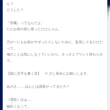
ん？
どうした？
『邪魔』ってなんだよ。
ただお前の前に座っただけじゃん。
万が一にもお前がサボったりしないために、監視してるだけだ
って。
俺のことは気にしなくていいから、さっさとプリント終わらせ
ろ。
【紙に文字を書く音】 ※ 少し長めにお願いします。
あのさ………ほんとは課題やってるだろ？
（溜息）はぁ…。
つ
嘘
吐
くなって。
つ