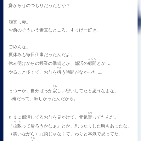
嫌がらせのつもりだったとか？
顔真っ赤。
お前のそういう素直なところ、すっげー好き。
ごめんな。
夏休みも毎日仕事だったんだよ。
こもん
休み明けからの授業の準備とか、部活の
顧問
とか…。
かま
やること多くて、お前を
構
う時間がなかった…。
さみ
っつーか、自分ばっか
寂
しい思いしてたと思うなよな。
…俺だって、寂しかったんだから。
もら
たまに部活してるお前を見かけて、元気
貰
ってたんだ。
らち
『
拉致
って帰ろうかなぁ』とか、思ったりした時もあったな。
（笑いながら）冗談じゃなくて、わりと本気で思ってた。
さみ