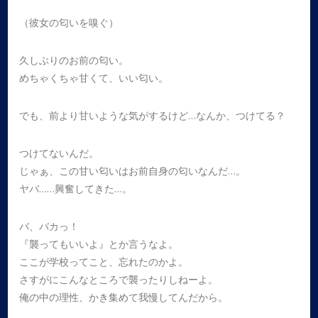
（彼女の匂いを嗅ぐ）
久しぶりのお前の匂い。
めちゃくちゃ甘くて、いい匂い。
でも、前より甘いような気がするけど…なんか、つけてる？
つけてないんだ。
じゃぁ、この甘い匂いはお前自身の匂いなんだ…。
ヤバ……興奮してきた…。
バ、バカっ！
『襲ってもいいよ』とか言うなよ。
ここが学校ってこと、忘れたのかよ。
さすがにこんなところで襲ったりしねーよ。
俺の中の理性、かき集めて我慢してんだから。