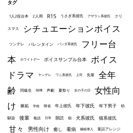
タグ
R15
1人2役台本
2人用
クリ
うさぎ系彼氏
アザラシ系彼氏
シチュエーションボイス
スマス
フリー台
ツンデレ
バレンタイン
パンダ系彼氏
本
ボイス
ボイスサンプル台本
ホワイトデー
ドラマ
全年
先輩
ヤンデレ
ワニ系彼氏
上司
齢
女性向
声劇
同級生
夏祭り
喧嘩
女の子の日
け
年下彼氏
嫉妬
年上彼氏
年下男子
幼
帰省
学校
後輩
犬系彼氏
猫系彼氏
朗読
馴染
敬語
朝
日常
甘々
男性向け
看病
癒し
童話アレンジ
睡眠導入