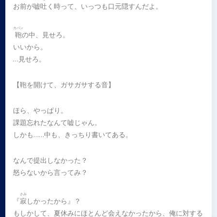
お前が嘘
吐
く時って、いっつも口元隠すんだよ。
カバン
鞄
の中、見せろ。
いいから。
…見せろ。
【鞄を開けて、ガサガサする音】
ほら、やっぱり。
課題忘れたなんて嘘じゃん。
しかも……中も、きっちり書いてある。
なんで提出しなかった？
怒らないから言ってみ？
さみ
『
寂
しかったから』？
もしかして、夏休みにほとんど会えなかったから、俺に対する