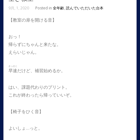
9月, 1, 2020
Posted in
全年齢
,
読んでいただいた台本
【教室の扉を開ける音】
おっ！
帰らずにちゃんと来たな。
えらいじゃん。
さっそく
早速
だけど、補習始めるか。
はい、課題代わりのプリント。
これが終わったら帰っていいぞ。
【椅子をひく音】
よいしょ…っと。