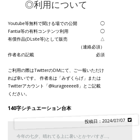
◎利用について
Youtube等無料で聞ける場での公開
◯
Fantia等の有料コンテンツ利用
◯
有償作品(DLsite等)として販売
△
（連絡必須）
作者名の記載
必須
ご利用の際はTwitterのDMにて、ご一報いただけ
れば幸いです。 作者名は「みずくらげ」または
Twitterアカウント「
@kurageeeee8
」とご記載
ください。
140字シチュエーション台本
投稿日：2024/07/07
今年の七夕、晴れてる上に暑いとかヤバすぎ…。