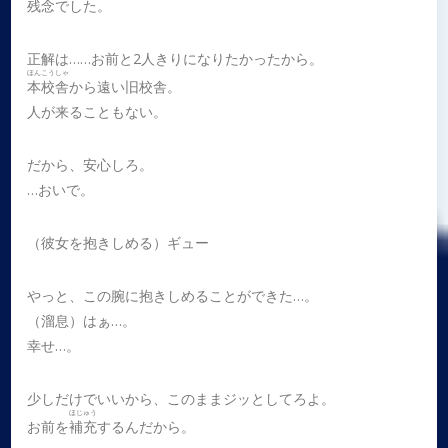
残念でした。
正解は……お前と2人きりになりたかったから。
ほんこうしゃ
本校舎
から遠い旧校舎。
人が来ることもない。
だから、安心しろ。
…おいで。
（彼女を抱きしめる）ギュー
やっと、この腕に抱きしめることができた…。
（溜息）はぁ…。
幸せ…。
少しだけでいいから、このままジッとしてろよ。
ほじゅう
お前を
補充
するんだから。