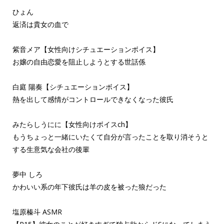
ひょん
返済は貴女の血で
紫音メア【女性向けシチュエーションボイス】
お嬢の自由恋愛を阻止しようとする世話係
白庭 陽奏【シチュエーションボイス】
熱を出して感情がコントロールできなくなった彼氏
みたらしうにに【女性向けボイスch】
もうちょっと一緒にいたくて自分が言ったことを取り消そうと
する生意気な会社の後輩
夢中 しろ
かわいい系の年下彼氏は羊の皮を被った狼だった
塩原榛斗 ASMR