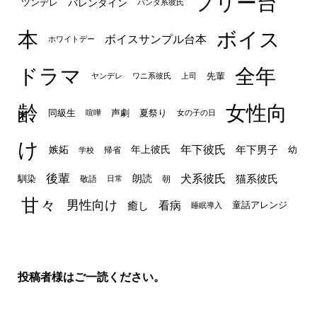
フリー台
ツンデレ
バレンタイン
パンダ系彼氏
本
ボイス
ボイスサンプル台本
ホワイトデー
ドラマ
全年
先輩
ヤンデレ
ワニ系彼氏
上司
齢
女性向
声劇
同級生
夏祭り
喧嘩
女の子の日
け
年下彼氏
嫉妬
年上彼氏
年下男子
幼
帰省
学校
後輩
犬系彼氏
猫系彼氏
朗読
馴染
敬語
朝
日常
甘々
男性向け
看病
癒し
童話アレンジ
睡眠導入
投稿者様はご一読ください。