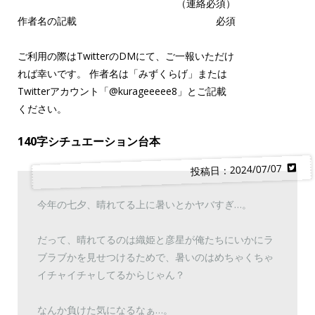
（連絡必須）
作者名の記載
必須
ご利用の際はTwitterのDMにて、ご一報いただけ
れば幸いです。 作者名は「みずくらげ」または
Twitterアカウント「
@kurageeeee8
」とご記載
ください。
140字シチュエーション台本
投稿日：2024/07/07
今年の七夕、晴れてる上に暑いとかヤバすぎ…。
だって、晴れてるのは織姫と彦星が俺たちにいかにラ
ブラブかを見せつけるためで、暑いのはめちゃくちゃ
イチャイチャしてるからじゃん？
なんか負けた気になるなぁ…。