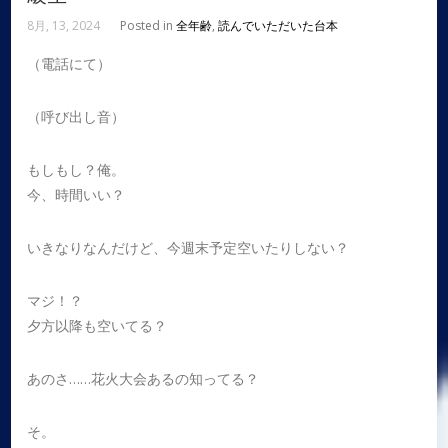
8月, 13, 2024
Posted in
全年齢
,
読んでいただいた台本
（電話にて）
（呼び出し音）
もしもし？俺。
今、時間いい？
いきなりなんだけど、今週末予定空いたりしない？
マジ！？
夕方以降も空いてる？
あのさ……花火大会あるの知ってる？
そ。