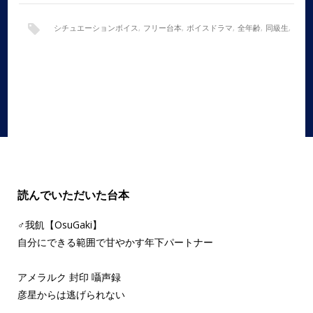
シチュエーションボイス
,
フリー台本
,
ボイスドラマ
,
全年齢
,
同級生
,
女性向け
,
帰省
,
電話
読んでいただいた台本
♂我飢【OsuGaki】
自分にできる範囲で甘やかす年下パートナー
アメラルク 封印 囁声録
彦星からは逃げられない