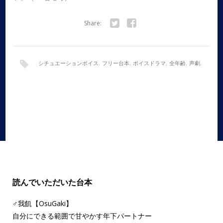
Share:
Twitter
Facebook
シチュエーションボイス
,
フリー台本
,
ボイスドラマ
,
全年齢
,
声劇
,
女性向け
,
朗読
,
童話アレンジ
読んでいただいた台本
♂我飢【OsuGaki】
自分にできる範囲で甘やかす年下パートナー