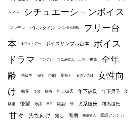
シチュエーションボイス
スマス
フリー台
ツンデレ
バレンタイン
パンダ系彼氏
本
ボイス
ボイスサンプル台本
ホワイトデー
ドラマ
全年
先輩
ヤンデレ
ワニ系彼氏
上司
齢
女性向
声劇
同級生
夏祭り
喧嘩
女の子の日
け
年下彼氏
嫉妬
年上彼氏
年下男子
幼
帰省
学校
後輩
犬系彼氏
猫系彼氏
朗読
馴染
敬語
朝
日常
甘々
男性向け
看病
癒し
童話アレンジ
睡眠導入