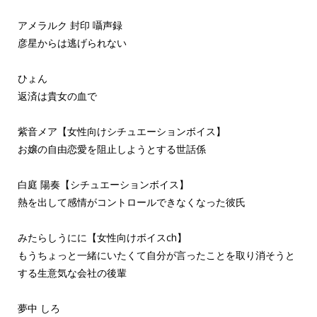
アメラルク 封印 囁声録
彦星からは逃げられない
ひょん
返済は貴女の血で
紫音メア【女性向けシチュエーションボイス】
お嬢の自由恋愛を阻止しようとする世話係
白庭 陽奏【シチュエーションボイス】
熱を出して感情がコントロールできなくなった彼氏
みたらしうにに【女性向けボイスch】
もうちょっと一緒にいたくて自分が言ったことを取り消そうと
する生意気な会社の後輩
夢中 しろ