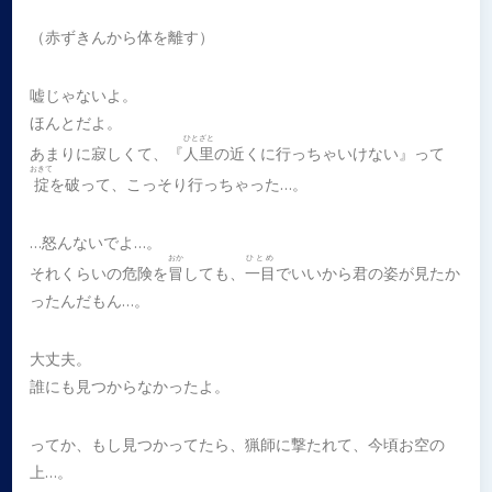
（赤ずきんから体を離す）
嘘じゃないよ。
ほんとだよ。
ひとざと
あまりに寂しくて、『
人里
の近くに行っちゃいけない』って
おきて
掟
を破って、こっそり行っちゃった…。
…怒んないでよ…。
おか
ひとめ
それくらいの危険を
冒
しても、
一目
でいいから君の姿が見たか
ったんだもん…。
大丈夫。
誰にも見つからなかったよ。
ってか、もし見つかってたら、猟師に撃たれて、今頃お空の
上…。