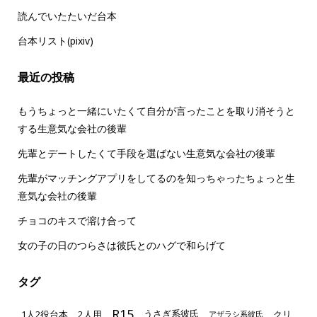
読んでいたたいだ台本
台本リスト(pixiv)
最近の投稿
もうちょっと一緒にいたくて自分が言ったことを取り消そうと
する生意気な会社の後輩
先輩とデートしたくて手段を選ばない生意気な会社の後輩
先輩がマッチングアプリをしてるのを知っちゃったちょっと生
意気な会社の後輩
チョコのキスで溶け合って
女の子の日のつらさは彼氏とのハグで和らげて
タグ
R15
1人2役台本
2人用
クリ
うさぎ系彼氏
アザラシ系彼氏