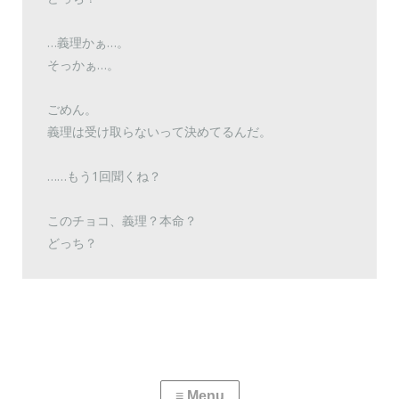
…義理かぁ…。
そっかぁ…。
ごめん。
義理は受け取らないって決めてるんだ。
……もう1回聞くね？
このチョコ、義理？本命？
どっち？