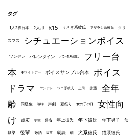
タグ
R15
1人2役台本
2人用
クリ
うさぎ系彼氏
アザラシ系彼氏
シチュエーションボイス
スマス
フリー台
ツンデレ
バレンタイン
パンダ系彼氏
本
ボイス
ボイスサンプル台本
ホワイトデー
ドラマ
全年
先輩
ヤンデレ
ワニ系彼氏
上司
齢
女性向
声劇
同級生
夏祭り
喧嘩
女の子の日
け
年下彼氏
嫉妬
年上彼氏
年下男子
幼
帰省
学校
後輩
犬系彼氏
猫系彼氏
朗読
馴染
敬語
朝
日常