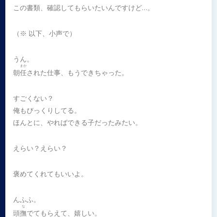
この書類、確認してもらいたいんですけど…。
（※ 以下、小声で）
うん。
まか
朝
任
された仕事、もうできちゃった。
すごくない？
俺もびっくりしてる。
ほんとに、やればできる子だったみたい。
えらい？えらい？
褒めてくれてもいいよ。
んふふ。
な
頭
撫
でてもらえて、嬉しい。