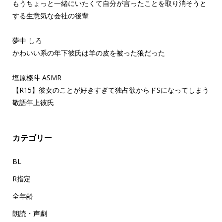
もうちょっと一緒にいたくて自分が言ったことを取り消そうと
する生意気な会社の後輩
夢中 しろ
かわいい系の年下彼氏は羊の皮を被った狼だった
塩原榛斗 ASMR
【R15】彼女のことが好きすぎて独占欲からドSになってしまう
敬語年上彼氏
カテゴリー
BL
R指定
全年齢
朗読・声劇