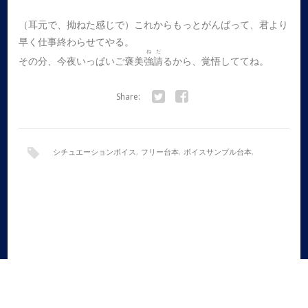
（耳元で、拗ねた感じで）これからもっとがんばって、君より
早く仕事終わらせてやる。
ねだ
その分、今夜いっぱいご褒美
強請
るから、覚悟しててね。
Share:
Twitter
Facebook
シチュエーションボイス
,
フリー台本
,
ボイスサンプル台本
,
ボイスドラマ
,
全年齢
,
女性向け
,
犬系彼氏