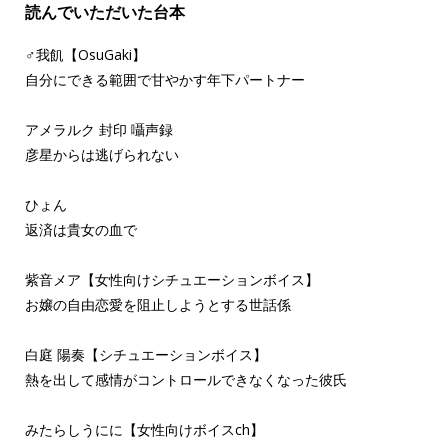
読んでいただいた台本
♂我飢【OsuGaki】
自分にできる範囲で甘やかす年下パートナー
アメラルク 封印 囁声録
彦星からは逃げられない
ひょん
返済は貴女の血で
紫音メア【女性向けシチュエーションボイス】
お嬢の自由恋愛を阻止しようとする世話係
白庭 陽奏【シチュエーションボイス】
熱を出して感情がコントロールできなくなった彼氏
みたらしうにに【女性向けボイスch】