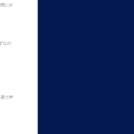
の間にか
ずなの
部屋で声