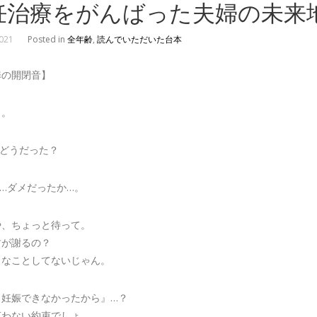
妊治療をがんばった夫婦の未来
2021
Posted in
全年齢
,
読んでいただいた台本
扉の開閉音】
り。
、どうだった？
…ダメだったか…。
や、ちょっと待って。
君が謝るの？
うなことしてないじゃん。
も妊娠できなかったから』…？
言わない約束でしょ。