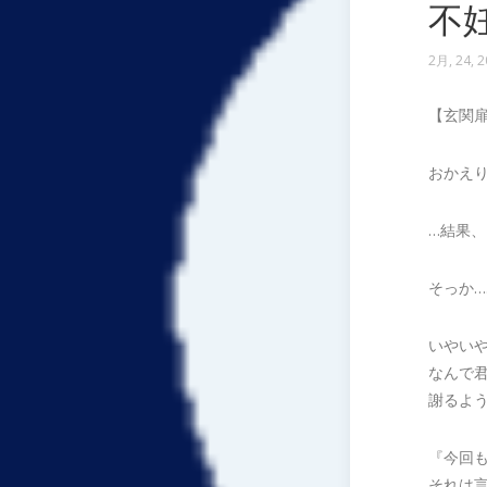
不
2月, 24, 
【玄関
おかえ
…結果
そっか…
いやい
なんで
謝るよ
『今回
それは