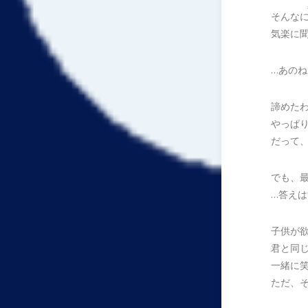
そんな
気楽に
…あの
諦めた
やっぱ
だって
でも、
…答え
子供が
君と同
一緒に
ただ、