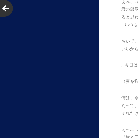
あれ、
君の部
ると思
…いつも
おいで
いいか
…今日は
（妻を
俺は、
だって
それだ
えっ……
『皆と