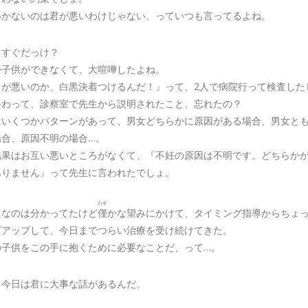
いかないのは君が悪いわけじゃない、っていつも言ってるよね。
てすぐだっけ？
か子供ができなくて、大喧嘩したよね。
ちが悪いのか、白黒決着つけるんだ！』って、2人で病院行って検査した
終わって、診察室で先生から説明されたこと、忘れたの？
はいくつかパターンがあって、男女どちらかに原因がある場合、男女と
場合、原因不明の場合…。
結果はお互い悪いところがなくて、『不妊の原因は不明です。どちらか
ありません』って先生に言われたでしょ。
わず
きなのは分かってたけど
僅
かな望みにかけて、タイミング指導からちょ
プアップして、今日までつらい治療を受け続けてきた。
の子供をこの手に抱くために必要なことだ、って…。
、今日は君に大事な話があるんだ。