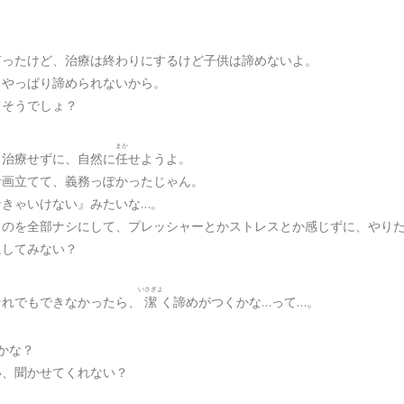
言ったけど、治療は終わりにするけど子供は諦めないよ。
、やっぱり諦められないから。
てそうでしょ？
まか
、治療せずに、自然に
任
せようよ。
計画立てて、義務っぽかったじゃん。
なきゃいけない』みたいな…。
うのを全部ナシにして、プレッシャーとかストレスとか感じずに、やり
にしてみない？
いさぎよ
それでもできなかったら、
潔
く諦めがつくかな…って…。
かな？
い、聞かせてくれない？