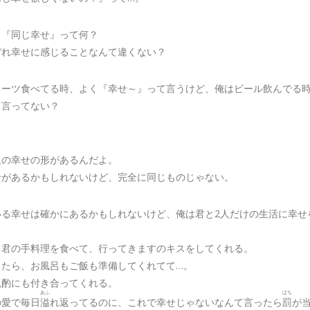
も『同じ幸せ』って何？
ぞれ幸せに感じることなんて違くない？
イーツ食べてる時、よく『幸せ～』って言うけど、俺はビール飲んでる
て言ってない？
？
人の幸せの形があるんだよ。
せがあるかもしれないけど、完全に同じものじゃない。
いる幸せは確かにあるかもしれないけど、俺は君と2人だけの生活に幸せ
て君の手料理を食べて、行ってきますのキスをしてくれる。
きたら、お風呂もご飯も準備してくれてて…。
晩酌にも付き合ってくれる。
あふ
ばち
の愛で毎日
溢
れ返ってるのに、これで幸せじゃないなんて言ったら
罰
が