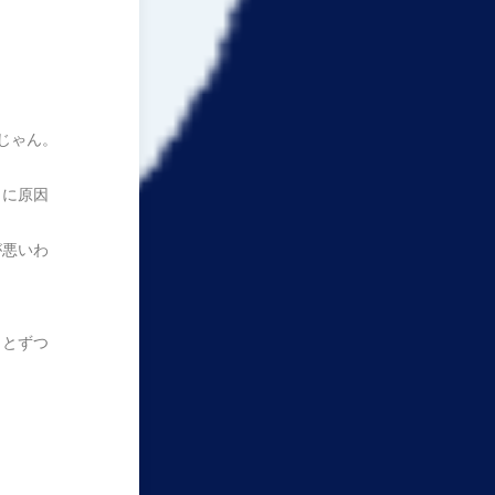
じゃん。
もに原因
が悪いわ
っとずつ