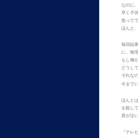
なのに
早く子
焦って
ほんと
毎回結
に、無
もし俺
どうし
それな
今まで
ほんと
を殺し
君が泣
『テレ