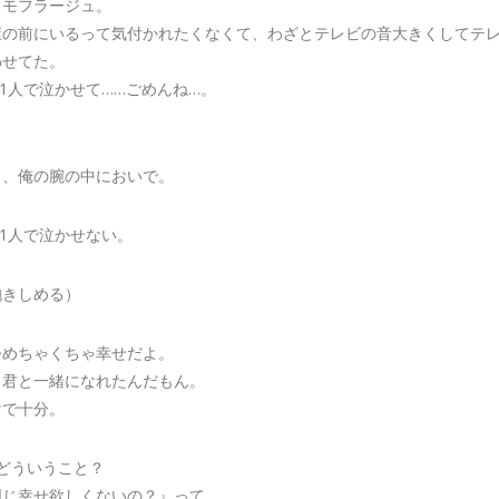
カモフラージュ。
屋の前にいるって気付かれたくなくて、わざとテレビの音大きくしてテ
わせてた。
1人で泣かせて……ごめんね…。
。
ら、俺の腕の中においで。
1人で泣かせない。
抱きしめる）
今めちゃくちゃ幸せだよ。
、君と一緒になれたんだもん。
けで十分。
どういうこと？
同じ幸せ欲しくないの？』って…。