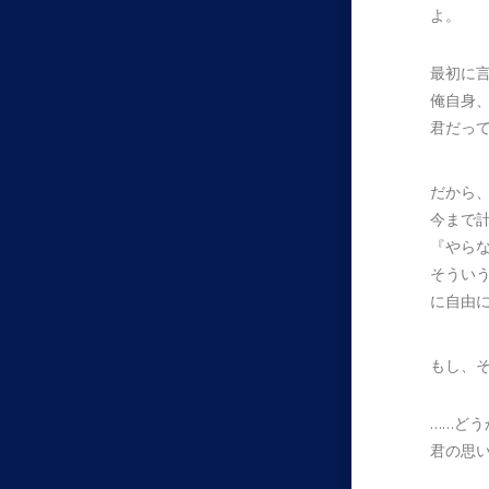
よ。
最初に
俺自身
君だっ
だから
今まで
『やら
そうい
に自由
もし、
……どう
君の思