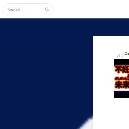
Search
for:
ガブ