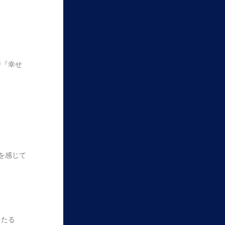
時『幸せ
を感じて
当たる