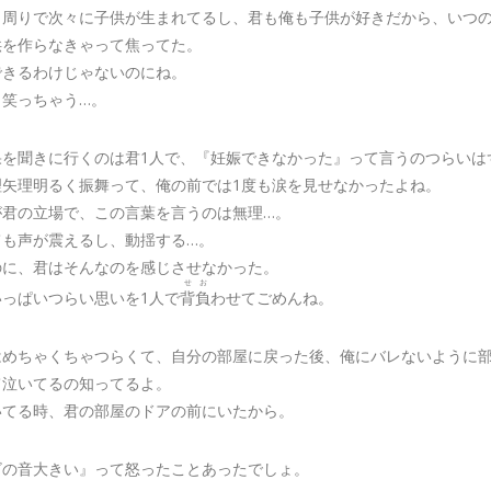
、周りで次々に子供が生まれてるし、君も俺も子供が好きだから、いつ
供を作らなきゃって焦ってた。
できるわけじゃないのにね。
、笑っちゃう…。
果を聞きに行くのは君1人で、『妊娠できなかった』って言うのつらいは
理矢理明るく振舞って、俺の前では1度も涙を見せなかったよね。
が君の立場で、この言葉を言うのは無理…。
ても声が震えるし、動揺する…。
のに、君はそんなのを感じさせなかった。
せお
いっぱいつらい思いを1人で
背負
わせてごめんね。
はめちゃくちゃつらくて、自分の部屋に戻った後、俺にバレないように
て泣いてるの知ってるよ。
いてる時、君の部屋のドアの前にいたから。
ビの音大きい』って怒ったことあったでしょ。