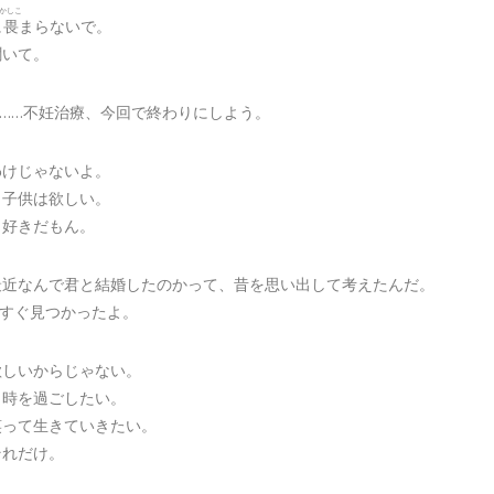
かしこ
に
畏
まらないで。
聞いて。
ね……不妊治療、今回で終わりにしよう。
わけじゃないよ。
り子供は欲しい。
、好きだもん。
最近なんで君と結婚したのかって、昔を思い出して考えたんだ。
はすぐ見つかったよ。
欲しいからじゃない。
じ時を過ごしたい。
笑って生きていきたい。
それだけ。