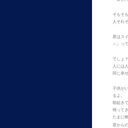
そもそ
人それ
君はス
～』っ
でしょ
人には
同じ幸
子供が
るよ。
朝起き
帰って
たまに
君から