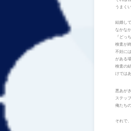
うまく
結婚し
なかな
『どっ
検査が
不妊に
がある
検査の
けでは
悪あが
ステッ
俺たち
それで