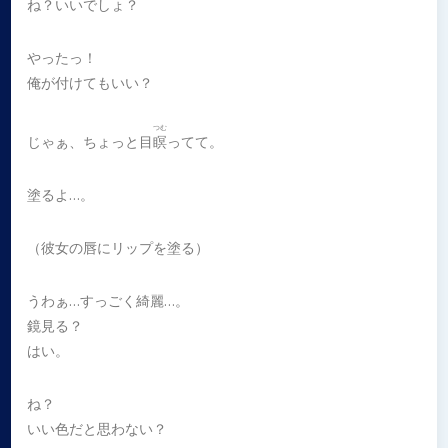
ね？いいでしょ？
やったっ！
俺が付けてもいい？
つむ
じゃぁ、ちょっと目
瞑
ってて。
塗るよ…。
（彼女の唇にリップを塗る）
うわぁ…すっごく綺麗…。
鏡見る？
はい。
ね？
いい色だと思わない？