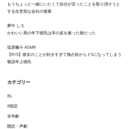
もうちょっと一緒にいたくて自分が言ったことを取り消そうと
する生意気な会社の後輩
夢中 しろ
かわいい系の年下彼氏は羊の皮を被った狼だった
塩原榛斗 ASMR
【R15】彼女のことが好きすぎて独占欲からドSになってしまう
敬語年上彼氏
カテゴリー
BL
R指定
全年齢
朗読・声劇