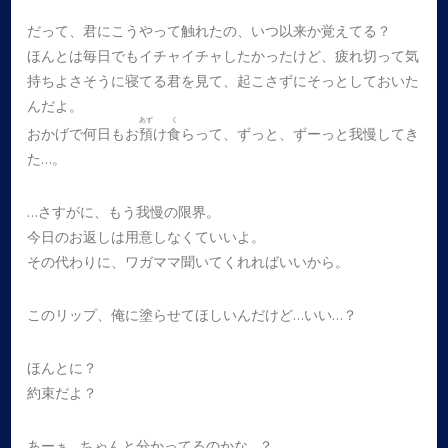
だって、君にこうやって触れたの、いつ以来か覚えてる？
ほんとは毎日でもイチャイチャしたかったけど、疲れ切って気
持ちよさそうに寝てる君を見て、起こさずにそっとしておいた
んだよ。
あず
く
おかげで何日もお
預
け
食
らって、ずっと、ずーっと我慢してき
た…。
…さすがに、もう我慢の限界。
今日のお返しは用意しなくていいよ。
その代わりに、ワガママ聞いてくれればいいから。
このリップ、俺に塗らせてほしいんだけど…いい…？
ほんとに？
約束だよ？
あーぁ…ちゃんと分かってるのかな…？