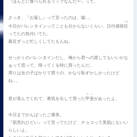
『ほんとに食べられるリップなんだー』って。
さっき、『お返し』って言ったのは、嘘…。
くる
今日がバレンタインってことも分からないくらい、日付感覚
狂
ってたの気付いてた。
最近ずっと忙しくしてたもんね。
せっかくのバレンタインだし、俺から君への渡してもいいかな
ぁって思って、帰ってくる時に買ったんだ。
周りは女の子ばかりで買うの、かなり恥ずかしかったけど
ね…。
かい
君が喜んでくれて、勇気を出して買った
甲斐
があったよ。
今日までがんばったご褒美。
『肌荒れひどい』って言ってたけど、チョコって美肌にもいい
らしいよ。