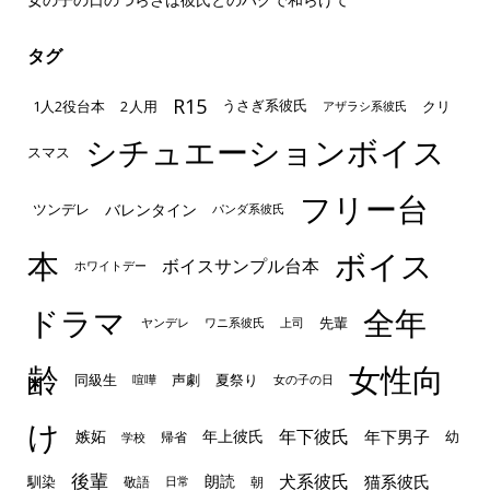
タグ
R15
1人2役台本
2人用
クリ
うさぎ系彼氏
アザラシ系彼氏
シチュエーションボイス
スマス
フリー台
ツンデレ
バレンタイン
パンダ系彼氏
本
ボイス
ボイスサンプル台本
ホワイトデー
ドラマ
全年
先輩
ヤンデレ
ワニ系彼氏
上司
齢
女性向
声劇
同級生
夏祭り
喧嘩
女の子の日
け
年下彼氏
嫉妬
年上彼氏
年下男子
幼
帰省
学校
後輩
犬系彼氏
猫系彼氏
朗読
馴染
敬語
朝
日常