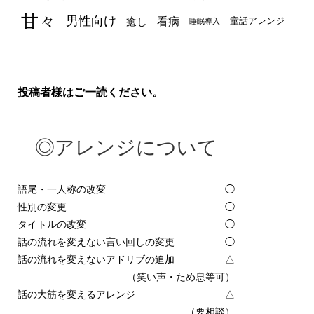
甘々
男性向け
看病
癒し
童話アレンジ
睡眠導入
投稿者様はご一読ください。
◎アレンジについて
語尾・一人称の改変
◯
性別の変更
◯
タイトルの改変
◯
話の流れを変えない言い回しの変更
◯
話の流れを変えないアドリブの追加
△
（笑い声・ため息等可）
話の大筋を変えるアレンジ
△
（要相談）