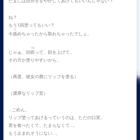
たまには自分を甘やかしてあげてもいいんじゃない？
ね？
もう1回塗ってもいい？
な
今
舐
めちゃったから取れちゃったでしょ。
つむ
じゃぁ、目
瞑
って、顔を上げて。
その方が塗りやすいから。
（再度、彼女の唇にリップを塗る）
（濃厚なリップ音）
…ごめん。
リップ塗ってあげるっていうのは、ただの口実。
君を食べたくて、たまらなくて…。
もう止まれそうにない…。