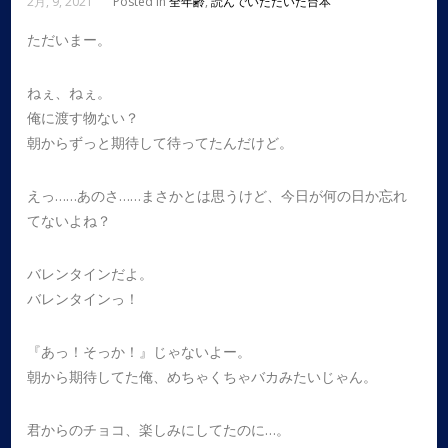
2月, 9, 2021
Posted in
全年齢
,
読んでいただいた台本
ただいまー。
ねぇ、ねぇ。
俺に渡す物ない？
朝からずっと期待して待ってたんだけど。
えっ……あのさ……まさかとは思うけど、今日が何の日か忘れ
てないよね？
バレンタインだよ。
バレンタインっ！
『あっ！そっか！』じゃないよー。
朝から期待してた俺、めちゃくちゃバカみたいじゃん。
君からのチョコ、楽しみにしてたのに…。