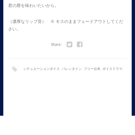
君の唇を味わいたいから。
（濃厚なリップ音） ※ キスのままフェードアウトしてくだ
さい。
Share:
Twitter
Facebook
シチュエーションボイス
,
バレンタイン
,
フリー台本
,
ボイスドラマ
,
全年齢
,
女性向け
,
甘々