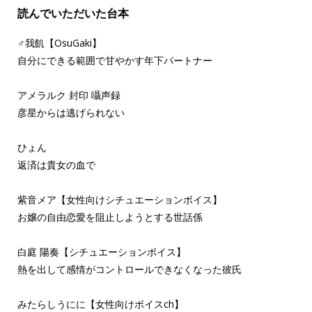
読んでいただいた台本
♂我飢【OsuGaki】
自分にできる範囲で甘やかす年下パートナー
アメラルク 封印 囁声録
彦星からは逃げられない
ひょん
返済は貴女の血で
紫音メア【女性向けシチュエーションボイス】
お嬢の自由恋愛を阻止しようとする世話係
白庭 陽奏【シチュエーションボイス】
熱を出して感情がコントロールできなくなった彼氏
みたらしうにに【女性向けボイスch】