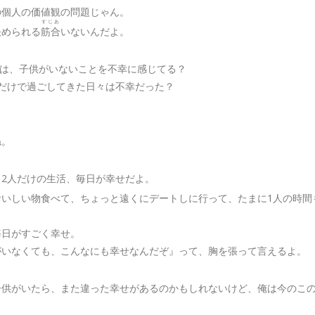
の個人の価値観の問題じゃん。
すじあ
決められる
筋合
いないんだよ。
君は、子供がいないことを不幸に感じてる？
人だけで過ごしてきた日々は不幸だった？
ね。
と2人だけの生活、毎日が幸せだよ。
おいしい物食べて、ちょっと遠くにデートしに行って、たまに1人の時間
毎日がすごく幸せ。
がいなくても、こんなにも幸せなんだぞ』って、胸を張って言えるよ。
子供がいたら、また違った幸せがあるのかもしれないけど、俺は今のこ