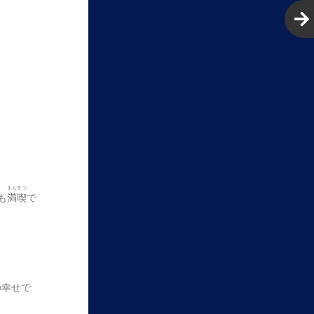
まんきつ
も
満喫
で
の幸せで