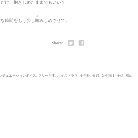
しだけ、抱きしめたままでもいい？
か
せな時間をもう少し
噛
みしめさせて。
Share:
Twitter
Facebook
シチュエーションボイス
,
フリー台本
,
ボイスドラマ
,
全年齢
,
夫婦
,
女性向け
,
子供
,
慰め