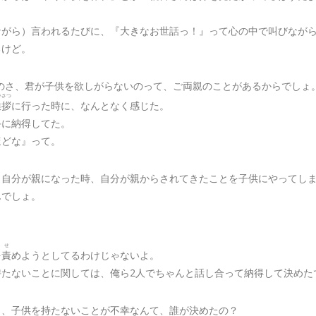
ながら）言われるたびに、『大きなお世話っ！』って心の中で叫びなが
るけど。
あのさ、君が子供を欲しがらないのって、ご両親のことがあるからでしょ
いさつ
挨拶
に行った時に、なんとなく感じた。
手に納得してた。
ほどな』って。
、自分が親になった時、自分が親からされてきたことを子供にやってし
んでしょ。
せ
を
責
めようとしてるわけじゃないよ。
持たないことに関しては、俺ら2人でちゃんと話し合って納得して決めた
も、子供を持たないことが不幸なんて、誰が決めたの？