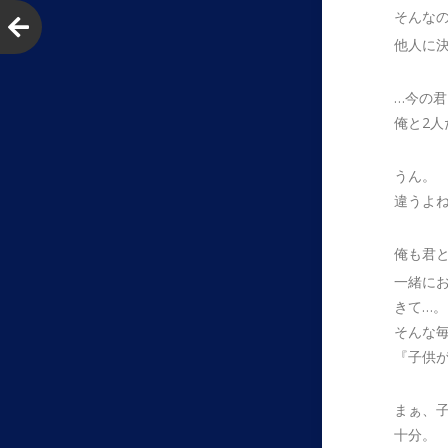
そんな
他人に
…今の
俺と2
うん。
違うよ
俺も君
一緒に
きて…。
そんな
『子供
まぁ、
十分。