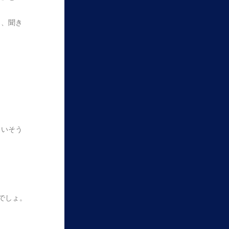
ら、聞き
。
まいそう
でしょ。