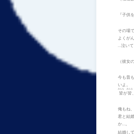
『子供
その場
よくが
…泣い
（彼女
今も昔
いよ。
みんな
みんな
皆
が
皆
俺もね
君と結
か…。
結婚し