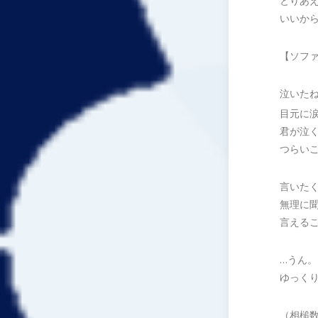
とりあ
いいか
【ソフ
泣いた
目元に
君が泣
つらい
言いた
無理に
言える
…うん。
ゆっく
（相槌