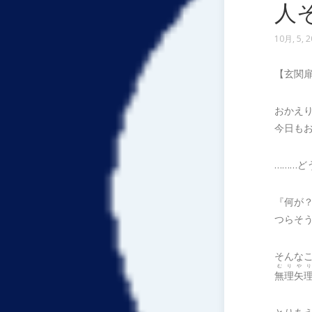
人
10月, 5, 
【玄関
おかえ
今日も
………ど
『何が
つらそ
そんな
むりやり
無理矢