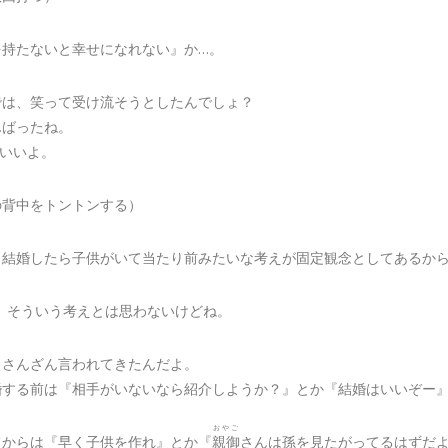
を持たないと幸せになれない』か…。
では、笑って受け流そうとしたんでしょ？
んばったね。
ていいよ。
の背中をトントンする）
も結婚したら子供がいて当たり前みたいな考えが固定観念としてあるか
、そういう考えとは思わないけどね。
、さんざん言われてきたんだよ。
婚する前は『相手がいないなら紹介しようか？』とか『結婚はいいぞー
おやご
てからは『早く子供を作れ』とか『
親御
さんは孫を見たがってるはずだ