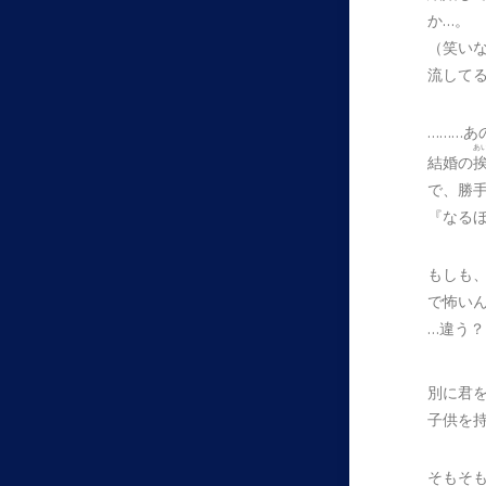
か…。
（笑い
流して
………
あ
結婚の
で、勝
『なる
もしも
で怖い
…違う？
別に君
子供を
そもそ