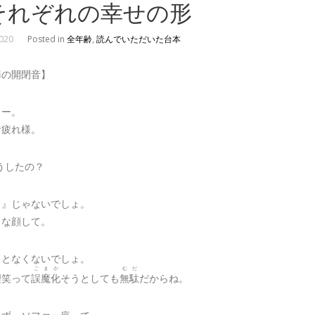
それぞれの幸せの形
2020
Posted in
全年齢
,
読んでいただいた台本
扉の開閉音】
りー。
お疲れ様。
うしたの？
？』じゃないでしょ。
うな顔して。
ことなくないでしょ。
ごまか
むだ
理
笑って
誤魔化
そうとしても
無駄
だからね。