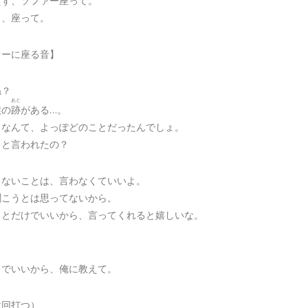
えず、ソファー座って。
ら、座って。
ァーに座る音】
ね？
あと
涙の
跡
がある…。
くなんて、よっぽどのことだったんでしょ。
こと言われたの？
くないことは、言わなくていいよ。
聞こうとは思ってないから。
ことだけでいいから、言ってくれると嬉しいな。
りでいいから、俺に教えて。
数回打つ）