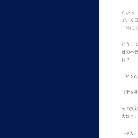
だから
で、今
『私に
どうし
君の不
ね？
…やっ
（妻を
その笑
大好き
…ねぇ。