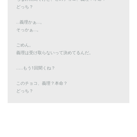
どっち？
…義理かぁ…。
そっかぁ…。
ごめん。
義理は受け取らないって決めてるんだ。
……もう1回聞くね？
このチョコ、義理？本命？
どっち？