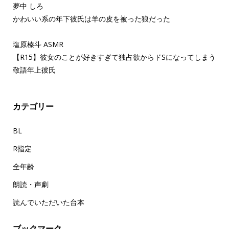
夢中 しろ
かわいい系の年下彼氏は羊の皮を被った狼だった
塩原榛斗 ASMR
【R15】彼女のことが好きすぎて独占欲からドSになってしまう
敬語年上彼氏
カテゴリー
BL
R指定
全年齢
朗読・声劇
読んでいただいた台本
ブックマーク