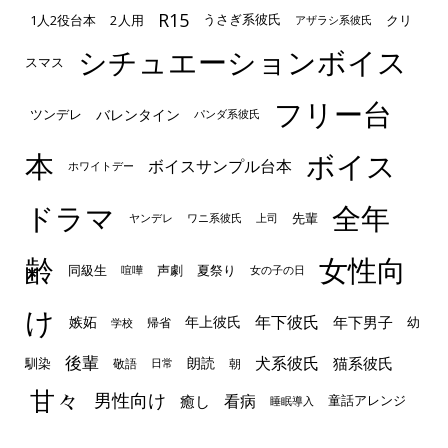
R15
1人2役台本
2人用
クリ
うさぎ系彼氏
アザラシ系彼氏
シチュエーションボイス
スマス
フリー台
ツンデレ
バレンタイン
パンダ系彼氏
本
ボイス
ボイスサンプル台本
ホワイトデー
ドラマ
全年
先輩
ヤンデレ
ワニ系彼氏
上司
齢
女性向
声劇
同級生
夏祭り
喧嘩
女の子の日
け
年下彼氏
嫉妬
年上彼氏
年下男子
幼
帰省
学校
後輩
犬系彼氏
猫系彼氏
朗読
馴染
敬語
朝
日常
甘々
男性向け
看病
癒し
童話アレンジ
睡眠導入