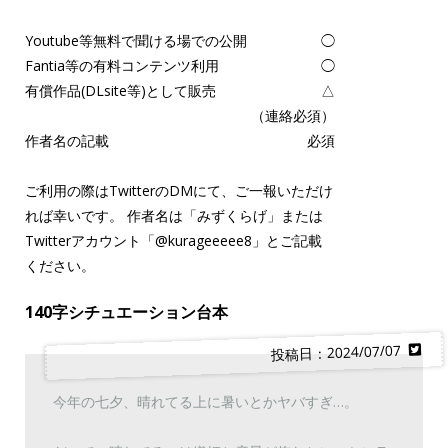
Youtube等無料で聞ける場での公開
◯
Fantia等の有料コンテンツ利用
◯
有償作品(DLsite等)として販売
△
（連絡必須）
作者名の記載
必須
ご利用の際はTwitterのDMにて、ご一報いただけ
れば幸いです。 作者名は「みずくらげ」または
Twitterアカウント「
@kurageeeee8
」とご記載
ください。
140字シチュエーション台本
投稿日：2024/07/07
今年の七夕、晴れてる上に暑いとかヤバすぎ…。