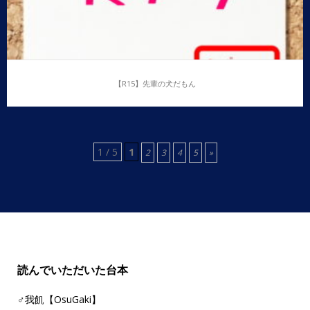
【R15】先輩の犬だもん
1 / 5
1
【R15】先輩の犬だもん
2
3
4
5
»
…
読んでいただいた台本
♂我飢【OsuGaki】