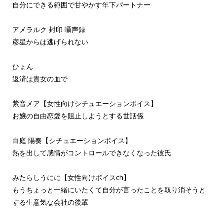
自分にできる範囲で甘やかす年下パートナー
アメラルク 封印 囁声録
彦星からは逃げられない
ひょん
返済は貴女の血で
紫音メア【女性向けシチュエーションボイス】
お嬢の自由恋愛を阻止しようとする世話係
白庭 陽奏【シチュエーションボイス】
熱を出して感情がコントロールできなくなった彼氏
みたらしうにに【女性向けボイスch】
もうちょっと一緒にいたくて自分が言ったことを取り消そうと
する生意気な会社の後輩