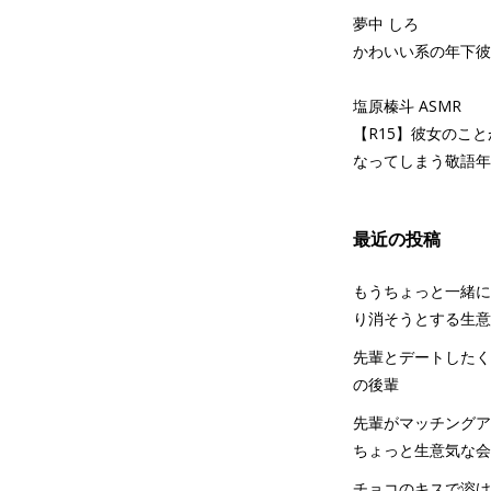
夢中 しろ
かわいい系の年下彼
塩原榛斗 ASMR
【R15】彼女のこ
なってしまう敬語年
最近の投稿
もうちょっと一緒に
り消そうとする生意
先輩とデートしたく
の後輩
先輩がマッチングア
ちょっと生意気な会
チョコのキスで溶け