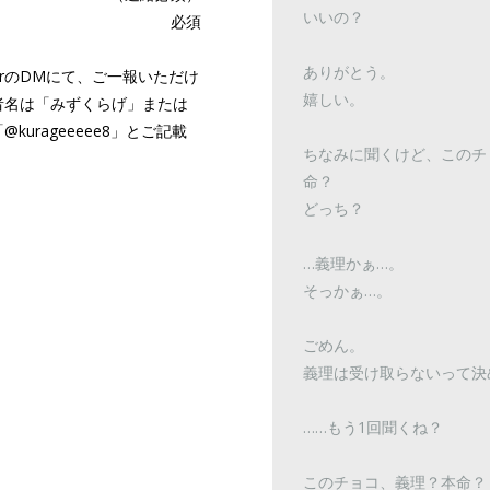
いいの？
必須
ありがとう。
terのDMにて、ご一報いただけ
嬉しい。
者名は「みずくらげ」または
「
@kurageeeee8
」とご記載
ちなみに聞くけど、このチ
命？
どっち？
…義理かぁ…。
そっかぁ…。
ごめん。
義理は受け取らないって決
……もう1回聞くね？
このチョコ、義理？本命？