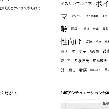
ボ
イスサンプル台本
は彼氏とのハグで和らげて
マ
ヤンデレ
ワニ系彼氏
上司
齢
声劇
同級生
夏祭
喧嘩
性向け
嫉妬
帰
学校
後
彼氏
年下男子
幼馴染
犬系彼氏
猫系彼氏
読
朝
け
看病
癒し
童
睡眠導入
読ください。
140字シチュエーション台
投稿