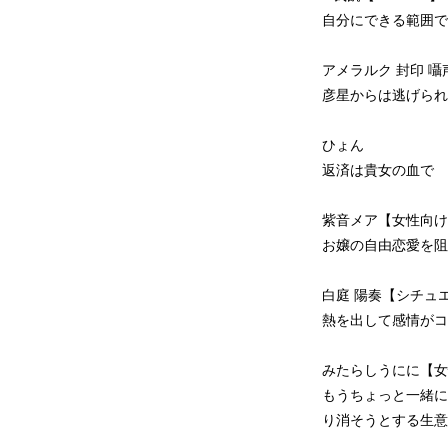
自分にできる範囲で
アメラルク 封印 
彦星からは逃げられ
ひょん
返済は貴女の血で
紫音メア【女性向
お嬢の自由恋愛を阻
白庭 陽奏【シチュ
熱を出して感情がコ
みたらしうにに【女
もうちょっと一緒に
り消そうとする生意