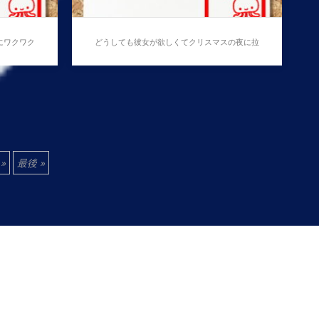
にワクワク
どうしても彼女が欲しくてクリスマスの夜に拉
致った闇落ちサンタ
ごせ
どうしても彼女が欲しくてク
る年
リスマスの夜に拉致った闇落
»
最後 »
ちサンタ
…