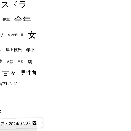
イスドラ
全年
先輩
女
り
女の子の日
年下
年上彼氏
省
輩
朗
敬語
日常
甘々
男性向
話アレンジ
本
日：2024/07/07