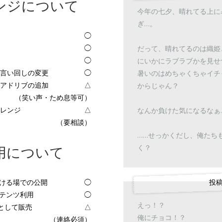
ンジについて
今年の七夕、晴れてる上に
ぎ…。
◯
◯
だって、晴れてるのは織姫
◯
にいかにラブラブかを見せ
言い回しの変更
◯
暑いのはめちゃくちゃイチ
アドリブの追加
△
からじゃん？
（笑い声・ため息等可）
レンジ
△
なんか負けた気になるなぁ
（要相談）
……せっかくだし、俺たち
く？
用について
投稿
で聞ける場での公開
◯
ンテンツ利用
◯
えっ！？
等)として販売
△
俺にチョコ！？
（連絡必須）