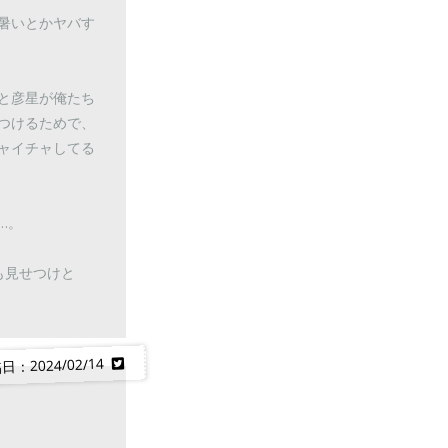
暑いとかヤバす
と彦星が俺たち
つけるためで、
ャイチャしてる
…。
も見せつけと
日：2024/02/14