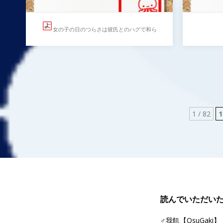
女の子の日のつらさは彼氏とのハグで和ら
げて
受験
1 / 82
1
女の子の日のつらさは彼氏と
…
のハグで和らげて
…
読んでいただい
♂我飢【OsuGaki】