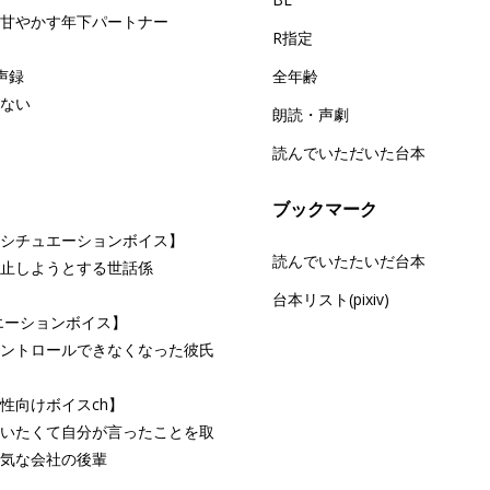
甘やかす年下パートナー
R指定
囁声録
全年齢
ない
朗読・声劇
読んでいただいた台本
ブックマーク
けシチュエーションボイス】
読んでいたたいだ台本
止しようとする世話係
台本リスト(pixiv)
エーションボイス】
ントロールできなくなった彼氏
性向けボイスch】
いたくて自分が言ったことを取
気な会社の後輩