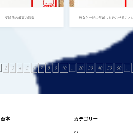
受験前の最高の応援
彼女と一緒に年越しを過ごせること
している年下彼氏
前の最高の応援
彼女と一緒に年越しを過
ることにワクワクしてい
2
3
4
5
6
7
8
9
10
...
20
30
40
50
60
...
下彼氏
…
た台本
カテゴリー
BL