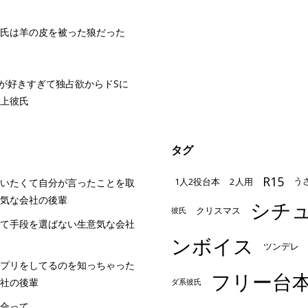
氏は羊の皮を被った狼だった
とが好きすぎて独占欲からドSに
上彼氏
タグ
R15
1人2役台本
2人用
う
いたくて自分が言ったことを取
気な会社の後輩
シチ
クリスマス
彼氏
て手段を選ばない生意気な会社
ンボイス
ツンデレ
プリをしてるのを知っちゃった
フリー台
社の後輩
ダ系彼氏
合って