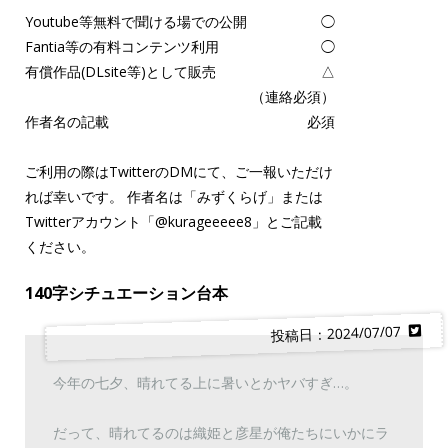
Youtube等無料で聞ける場での公開
◯
Fantia等の有料コンテンツ利用
◯
有償作品(DLsite等)として販売
△
（連絡必須）
作者名の記載
必須
ご利用の際はTwitterのDMにて、ご一報いただけ
れば幸いです。 作者名は「みずくらげ」または
Twitterアカウント「
@kurageeeee8
」とご記載
ください。
140字シチュエーション台本
投稿日：2024/07/07
今年の七夕、晴れてる上に暑いとかヤバすぎ…。
だって、晴れてるのは織姫と彦星が俺たちにいかにラ