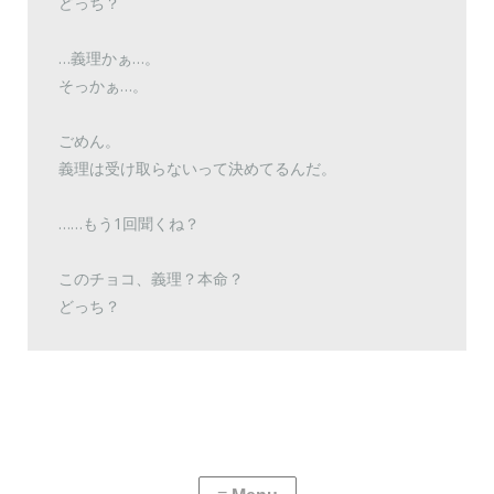
どっち？
…義理かぁ…。
そっかぁ…。
ごめん。
義理は受け取らないって決めてるんだ。
……もう1回聞くね？
このチョコ、義理？本命？
どっち？