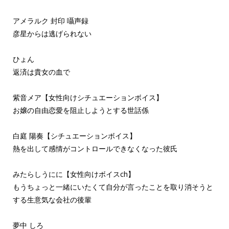
アメラルク 封印 囁声録
彦星からは逃げられない
ひょん
返済は貴女の血で
紫音メア【女性向けシチュエーションボイス】
お嬢の自由恋愛を阻止しようとする世話係
白庭 陽奏【シチュエーションボイス】
熱を出して感情がコントロールできなくなった彼氏
みたらしうにに【女性向けボイスch】
もうちょっと一緒にいたくて自分が言ったことを取り消そうと
する生意気な会社の後輩
夢中 しろ