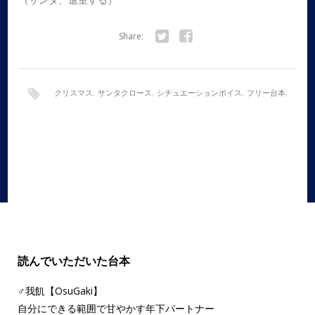
Share:
Twitter
Facebook
クリスマス
,
サンタクロース
,
シチュエーションボイス
,
フリー台本
,
ボイスドラマ
,
全年齢
,
女性向け
読んでいただいた台本
♂我飢【OsuGaki】
自分にできる範囲で甘やかす年下パートナー