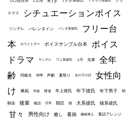
R15
1人2役台本
2人用
クリ
うさぎ系彼氏
アザラシ系彼氏
シチュエーションボイス
スマス
フリー台
ツンデレ
バレンタイン
パンダ系彼氏
本
ボイス
ボイスサンプル台本
ホワイトデー
ドラマ
全年
先輩
ヤンデレ
ワニ系彼氏
上司
齢
女性向
声劇
同級生
夏祭り
喧嘩
女の子の日
け
年下彼氏
嫉妬
年上彼氏
年下男子
幼
帰省
学校
後輩
犬系彼氏
猫系彼氏
朗読
馴染
敬語
朝
日常
甘々
男性向け
看病
癒し
童話アレンジ
睡眠導入