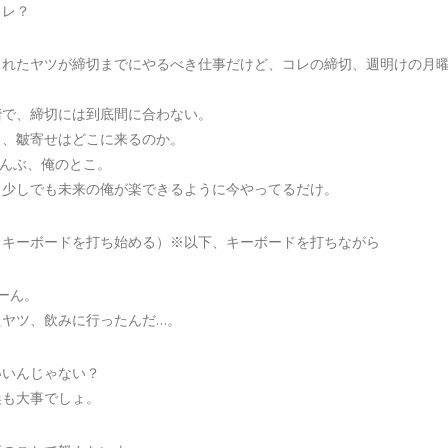
コレ？
されたヤツが締切までにやるべき仕事だけど、コレの締切、週明けの月
階で、締切には到底間に合わない。
と、皺寄せはどこに来るのか。
ーんぶ、俺のとこ。
、少しでも未来の俺が楽できるように今やってるだけ。
、キーボードを打ち始める）※以下、キーボードを打ちながら
ーん。
たヤツ、飲みに行ったんだ…。
いいんじゃない？
換も大事でしょ。