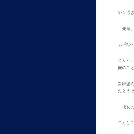
やり過
（先輩
……俺の
そりゃ
俺のこ
普段怒
たとえ
（彼女
こんな