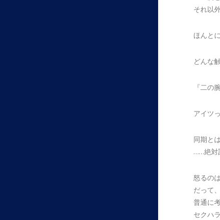
それ以
ほんと
どんな
『二の
アイツ
同期と
……絶対
怒るの
だって
普通に
セクハ