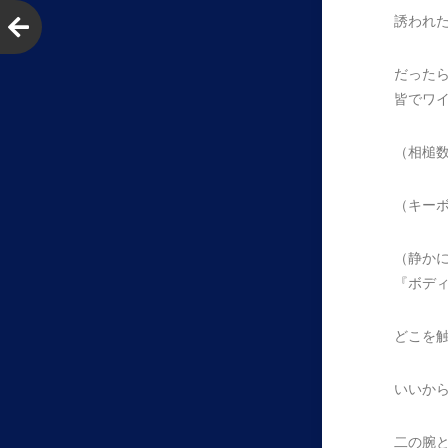
誘われ
だった
皆でワ
（相槌
（キー
（静か
『ボデ
どこを
いいか
二の腕