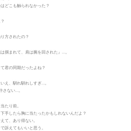
外はどこも触られなかった？
に？
触り方されたの？
腕は掴まれて、肩は腕を回された』…。
って君の同期だったよね？
はいえ、馴れ馴れしすぎ…。
許さない…。
は当たり前。
、下手したら胸に当たったかもしれないんだよ？
考えて、あり得ない。
ラで訴えてもいいと思う。