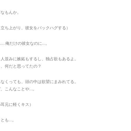
ぎなもんか。
、立ち上がり、彼女をバックハグする）
……俺だけの彼女なのに…。
、人並みに嫉妬もするし、独占欲もあるよ。
と、何だと思ってたの？
んなくっても、頭の中は欲望にまみれてる。
ば、こんなことや…。
の耳元に軽くキス）
ことも…。