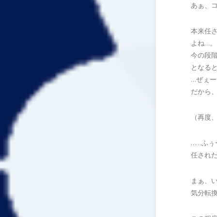
あぁ、
本来任
よね…。
今の段
となる
…ぜぇ
だから
（再度
……ふぅ
任され
まぁ、
気分転