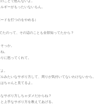
度のことで怒んないよ。
ネルギーがもったいないもん。
ボードを打つのをやめる）
ってたのって、その辺のことも全部知ってたから？
、そっか。
とね。
わりに怒ってくれて。
だよ。
ザルみたいなサボり方して、周りが気付いてないわけないから。
人はちゃんと見てるよ。
んなサボり方しちゃダメだからね？
っと上手なサボり方を教えてあげる。