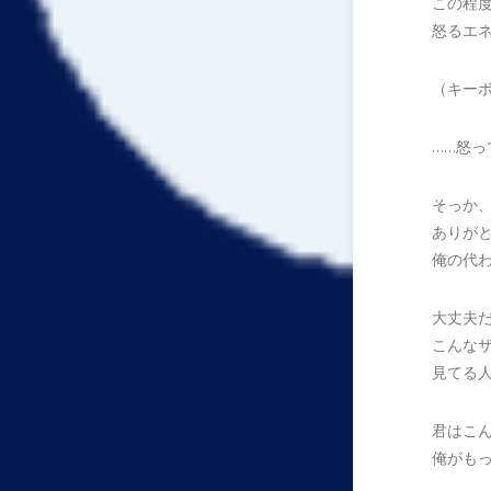
この程
怒るエ
（キー
……怒
そっか
ありが
俺の代
大丈夫
こんな
見てる
君はこ
俺がも