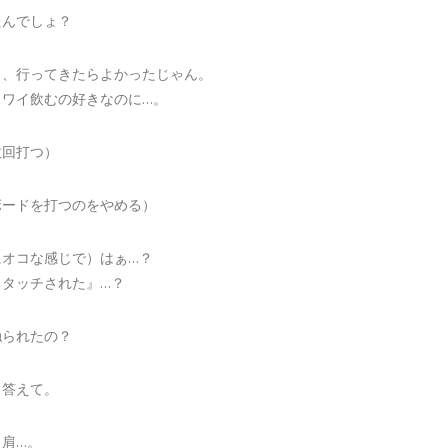
たんでしょ？
ら、行ってきたらよかったじゃん。
イワイ飲むの好きなのに…。
数回打つ）
ボードを打つのをやめる）
にオコな感じで）はぁ…？
ィタッチされた』…？
触られたの？
ら答えて。
と肩…。