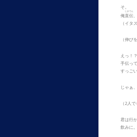
そ。
じきでん
俺
直伝
（イタ
（伸び
えっ！
手伝っ
すっご
じゃぁ
（2人
君は行
飲みに