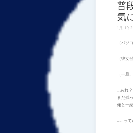
普
気
1月, 19, 
（パソ
（彼女
（一旦
…あれ？
まだ残
俺と一
……っ