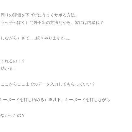
、周りの評価を下げずにうまくサボる方法。
ズラっ子っぽく）門外不出の方法だから、皆には内緒ね？
をしながら）さて……続きやりますか…。
？
てくれるの！？
い助かる！
、ここからここまでのデータ入力してもらっていい？
でキーボードを打ち始める）※以下、キーボードを打ちながら
かなかったの？
。