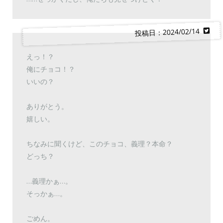
投稿日：2024/02/14
えっ！？
俺にチョコ！？
いいの？
ありがとう。
嬉しい。
ちなみに聞くけど、このチョコ、義理？本命？
どっち？
…義理かぁ…。
そっかぁ…。
ごめん。