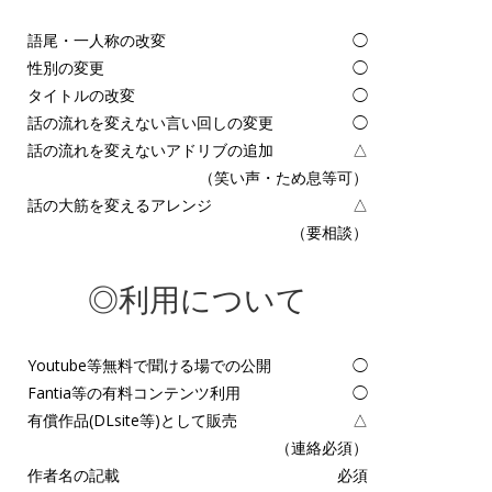
語尾・一人称の改変
◯
性別の変更
◯
タイトルの改変
◯
話の流れを変えない言い回しの変更
◯
話の流れを変えないアドリブの追加
△
（笑い声・ため息等可）
話の大筋を変えるアレンジ
△
（要相談）
◎利用について
Youtube等無料で聞ける場での公開
◯
Fantia等の有料コンテンツ利用
◯
有償作品(DLsite等)として販売
△
（連絡必須）
作者名の記載
必須