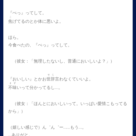
『ぺっ』ってして。
こ
焦
げてるのとか体に悪いよ。
ほら。
今食べたの、『ぺっ』ってして。
（彼女：「無理したないし、普通においしいよ？」）
せじ
『おいしい』とかお
世辞
言わなくていいよ。
まず
不味
いって分かってるし…。
（彼女：「ほんとにおいしいって。いっぱい愛情こもってる
から」）
（嬉しい感じで）ん゛ん゛ー……もう…。
…ありがと。