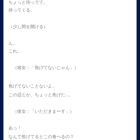
ちょっと待ってて。
持ってくる。
（少し間を開ける）
ん。
これ。
（彼女：「焦げてないじゃん」）
こ
焦
げてないことないよ。
こ
この辺とか、ちょっと
焦
げた…。
（彼女：「いただきまーす」）
あっ！
こ
なんで
焦
げてるとこの食べるの？