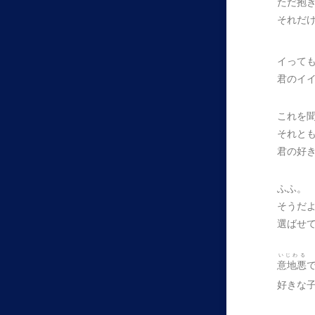
ただ抱
それだ
イって
君のイ
これを
それと
君の好
ふふ。
そうだ
選ばせ
いじわる
意地悪
好きな