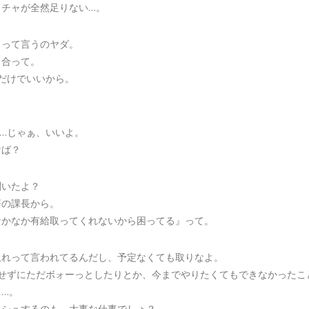
イチャが全然足りない…。
」って言うのヤダ。
き合って。
だけでいいから。
……じゃぁ、いいよ。
けば？
聞いたよ？
署の課長から。
なかなか有給取ってくれないから困ってる』って。
取れって言われてるんだし、予定なくても取りなよ。
もせずにただボォーっとしたりとか、今までやりたくてもできなかったこ
…。
ッシュするのも、大事な仕事でしょ？