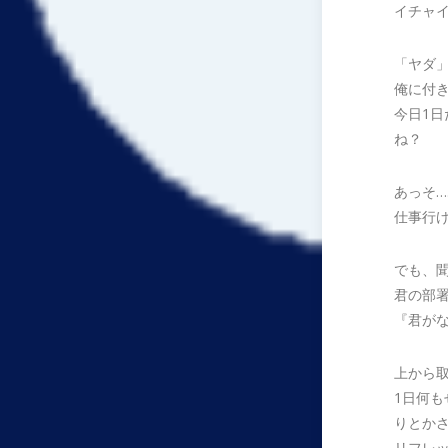
イチャ
「ヤダ
俺に付
今日1日
ね？
あっそ
仕事行
でも、
君の部
『君が
上から
1日何
りとかさ
リフレ