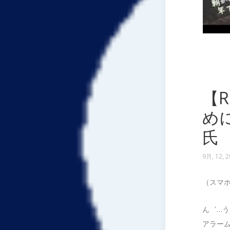
【
め
氏
9月, 12, 
（スマ
ん゛…う
アラー