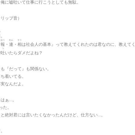
、俺に嘘
吐
いて仕事に行こうとしても無駄。
なリップ音）
つ
罰
。
ほう
れん
そう
な
報
・
連
・
相
は社会人の基本』って教えてくれたのは君なのに、教えて
つ
嘘
吐
いたらダメだよね？
』も『だって』も関係ない。
落ち着いてる。
事実なんだよ。
）はぁ…。
った。
こと絶対君には言いたくなかったんだけど、仕方ない…。
す。