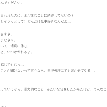
休んでください。
て言われたのに、まだ休むことに納得してないの？
っとイラっとして）どんだけ仕事好きなんだよ…。
働きすぎ。
休まなきゃ。
働いて、適度に休む。
いと、いつか倒れるよ。
た感じで）むぅ…。
うことが聞けないって言うなら、無理矢理にでも聞かせてやる…。
理っていうから、暴力的なこと…みたいな想像したかもだけど、そんなこ