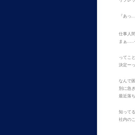
『あっ
仕事人
まぁ…
ってこ
決定ー
なんで
別に急
最近落
知って
社内の