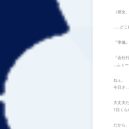
（彼女
……どこ
『準備
『会社
…ふぅー
ねぇ。
今日さ
大丈夫
1日く
だから