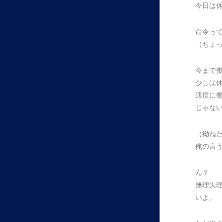
今日は
命令っ
（ちょ
今まで
少しは
適度に
じゃな
（拗ね
俺の言
ん？
無理矢
いよ。