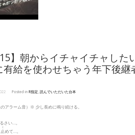
R15】朝からイチャイチャした
に有給を使わせちゃう年下後継
2022
Posted in
R指定
,
読んでいただいた台本
ホのアラーム音）※ 少し長めに鳴り続ける。
るさい…。
と
ム
止
めて…。