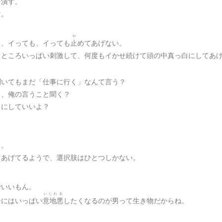
き潰す。
け。
や
も、イっても、イっても
止
めてあげない。
イところいっぱい刺激して、何度もイかせ続けて頭の中真っ白にしてあ
聞いてもまだ「仕事に行く」なんて言う？
も、俺の言うこと聞く？
きにしていいよ？
よ。
てあげてるようで、選択肢はひとつしかない。
でいいもん。
いじわる
子にはいっぱい
意地悪
したくなるのが男って生き物だからね。