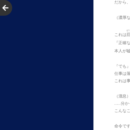
だから
（濃厚
ば
これは
『正確
本人が
『でも
仕事は
これは
（溜息
……分か
こんな
命令で