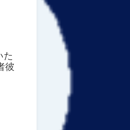
いた
者彼