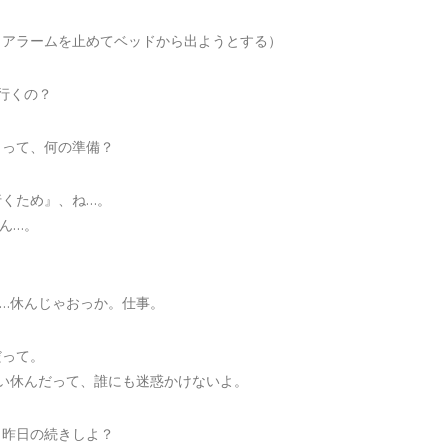
、アラームを止めてベッドから出ようとする）
行くの？
』って、何の準備？
行くため』、ね…。
ん…。
……休んじゃおっか。仕事。
だって。
らい休んだって、誰にも迷惑かけないよ。
、昨日の続きしよ？