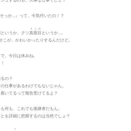
…そっか…』って、今気付いたの！？
まじめ
間というか、クソ
真面目
というか…。
…そこが、かわいかったりするんだけど。
とで、今日は休みね。
っ！
困るの？
ぎの仕事があるわけでもないじゃん。
ち着いてるって報告受けてるよ？
るも何も、これでも後継者だもん。
ことを詳細に把握するのは当然でしょ？
つ