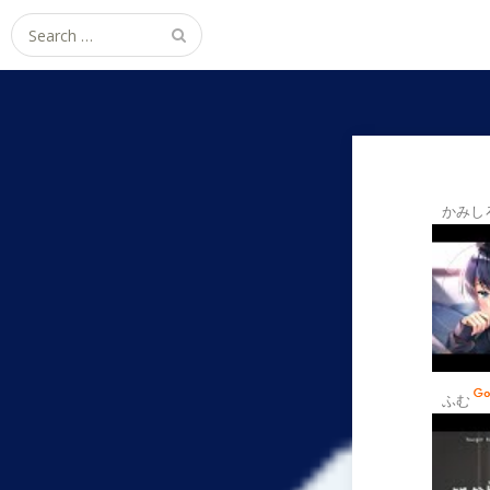
Search
for:
かみし
ふむ