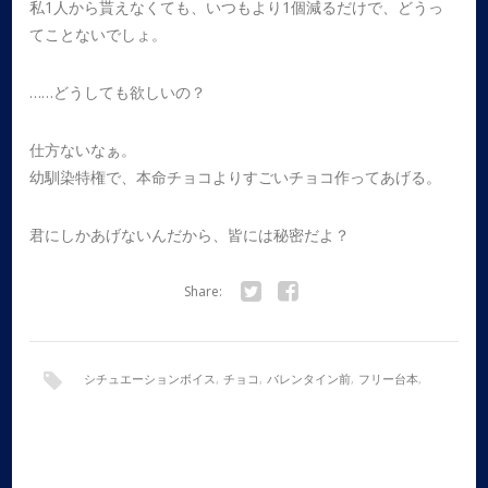
私1人から貰えなくても、いつもより1個減るだけで、どうっ
てことないでしょ。
……どうしても欲しいの？
仕方ないなぁ。
幼馴染特権で、本命チョコよりすごいチョコ作ってあげる。
君にしかあげないんだから、皆には秘密だよ？
Share:
Twitter
Facebook
シチュエーションボイス
,
チョコ
,
バレンタイン前
,
フリー台本
,
ボイスドラマ
,
全年齢
,
学生
,
幼馴染
,
男性向け