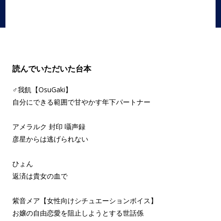
読んでいただいた台本
♂我飢【OsuGaki】
自分にできる範囲で甘やかす年下パートナー
アメラルク 封印 囁声録
彦星からは逃げられない
ひょん
返済は貴女の血で
紫音メア【女性向けシチュエーションボイス】
お嬢の自由恋愛を阻止しようとする世話係