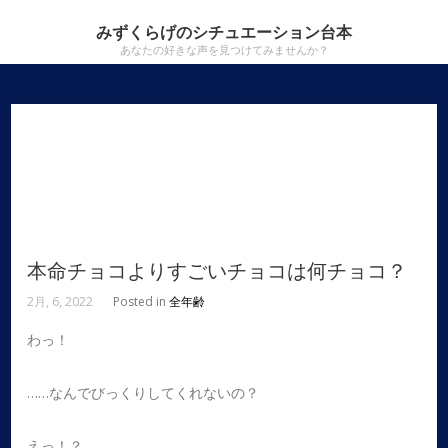
みずくらげのシチュエーション台本
あなたの好きな声を見つけてみませんか？
本命チョコよりすごいチョコは何チョコ？
2月, 6, 2022
Posted in
全年齢
わっ！
……なんでびっくりしてくれないの？
えっ！？