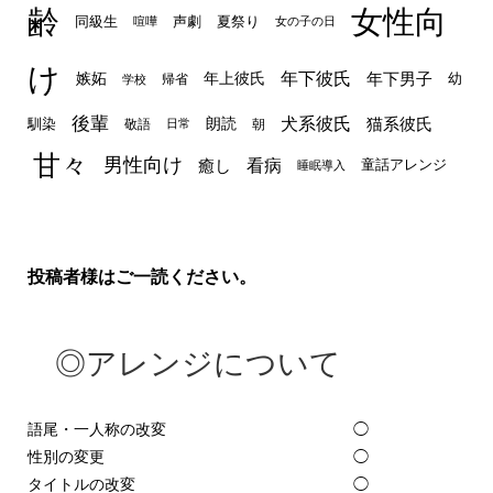
齢
女性向
声劇
同級生
夏祭り
喧嘩
女の子の日
け
年下彼氏
嫉妬
年上彼氏
年下男子
幼
帰省
学校
後輩
犬系彼氏
猫系彼氏
朗読
馴染
敬語
朝
日常
甘々
男性向け
看病
癒し
童話アレンジ
睡眠導入
投稿者様はご一読ください。
◎アレンジについて
語尾・一人称の改変
◯
性別の変更
◯
タイトルの改変
◯