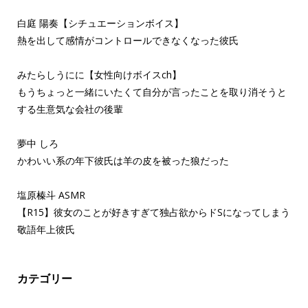
白庭 陽奏【シチュエーションボイス】
熱を出して感情がコントロールできなくなった彼氏
みたらしうにに【女性向けボイスch】
もうちょっと一緒にいたくて自分が言ったことを取り消そうと
する生意気な会社の後輩
夢中 しろ
かわいい系の年下彼氏は羊の皮を被った狼だった
塩原榛斗 ASMR
【R15】彼女のことが好きすぎて独占欲からドSになってしまう
敬語年上彼氏
カテゴリー