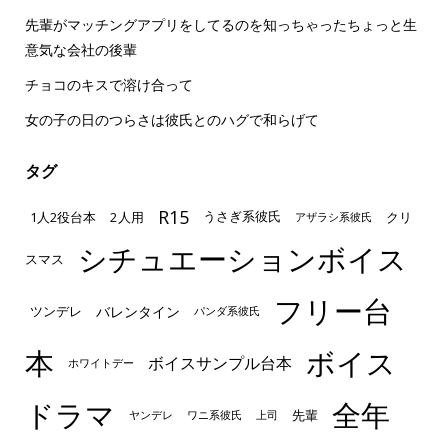
先輩がマッチングアプリをしてるのを知っちゃったちょっと生
意気な会社の後輩
チョコのキスで溶け合って
女の子の日のつらさは彼氏とのハグで和らげて
タグ
R15
1人2役台本
2人用
クリ
うさぎ系彼氏
アザラシ系彼氏
シチュエーションボイス
スマス
フリー台
ツンデレ
バレンタイン
パンダ系彼氏
本
ボイス
ボイスサンプル台本
ホワイトデー
ドラマ
全年
先輩
ヤンデレ
ワニ系彼氏
上司