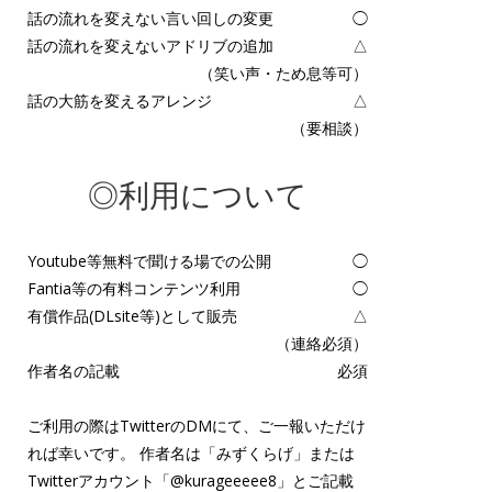
話の流れを変えない言い回しの変更
◯
話の流れを変えないアドリブの追加
△
（笑い声・ため息等可）
話の大筋を変えるアレンジ
△
（要相談）
◎利用について
Youtube等無料で聞ける場での公開
◯
Fantia等の有料コンテンツ利用
◯
有償作品(DLsite等)として販売
△
（連絡必須）
作者名の記載
必須
ご利用の際はTwitterのDMにて、ご一報いただけ
れば幸いです。 作者名は「みずくらげ」または
Twitterアカウント「
@kurageeeee8
」とご記載