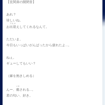
【玄関扉の開閉音】
あれ？
珍しいね。
でむか
お
出迎
えしてくれるなんて。
ただいま。
今日もいっぱいがんばったから疲れたよ…。
ねぇ。
ギューしてもいい？
（嫁を抱きしめる）
いや
んー、
癒
される…。
君の匂い、好き。