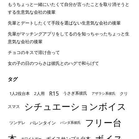
もうちょっと一緒にいたくて自分が言ったことを取り消そうと
する生意気な会社の後輩
先輩とデートしたくて手段を選ばない生意気な会社の後輩
先輩がマッチングアプリをしてるのを知っちゃったちょっと生
意気な会社の後輩
チョコのキスで溶け合って
女の子の日のつらさは彼氏とのハグで和らげて
タグ
R15
1人2役台本
2人用
クリ
うさぎ系彼氏
アザラシ系彼氏
シチュエーションボイス
スマス
フリー台
ツンデレ
バレンタイン
パンダ系彼氏
本
ボイス
ボイスサンプル台本
ホワイトデー