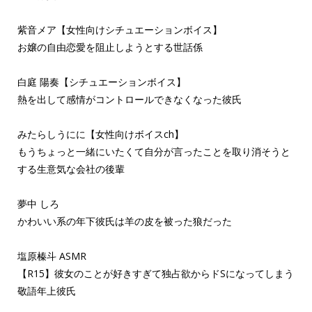
紫音メア【女性向けシチュエーションボイス】
お嬢の自由恋愛を阻止しようとする世話係
白庭 陽奏【シチュエーションボイス】
熱を出して感情がコントロールできなくなった彼氏
みたらしうにに【女性向けボイスch】
もうちょっと一緒にいたくて自分が言ったことを取り消そうと
する生意気な会社の後輩
夢中 しろ
かわいい系の年下彼氏は羊の皮を被った狼だった
塩原榛斗 ASMR
【R15】彼女のことが好きすぎて独占欲からドSになってしまう
敬語年上彼氏