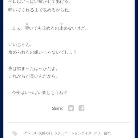
今日はいっぱい
啼
かせてあげる。
な
啼
いてくれるまで攻めるからね。
な
や
…まぁ、
啼
いても攻めるの
止
めないけど。
いいじゃん。
攻められるの嫌いじゃないでしょ？
夜は始まったばっかだよ。
これからが長いんだから。
…今夜はいっぱい楽しもうね？
Share:
Twitter
Facebook
R15
,
いい夫婦の日
,
シチュエーションボイス
,
フリー台本
,