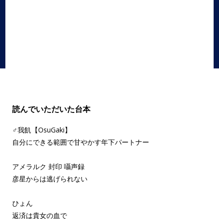
ボイスドラマ
,
女性向け
,
甘々
読んでいただいた台本
♂我飢【OsuGaki】
自分にできる範囲で甘やかす年下パートナー
アメラルク 封印 囁声録
彦星からは逃げられない
ひょん
返済は貴女の血で