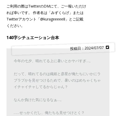
ご利用の際はTwitterのDMにて、ご一報いただけ
れば幸いです。 作者名は「みずくらげ」または
Twitterアカウント「
@kurageeeee8
」とご記載
ください。
140字シチュエーション台本
投稿日：2024/07/07
今年の七夕、晴れてる上に暑いとかヤバすぎ…。
だって、晴れてるのは織姫と彦星が俺たちにいかにラ
ブラブかを見せつけるためで、暑いのはめちゃくちゃ
イチャイチャしてるからじゃん？
なんか負けた気になるなぁ…。
……せっかくだし、俺たちも見せつけとく？