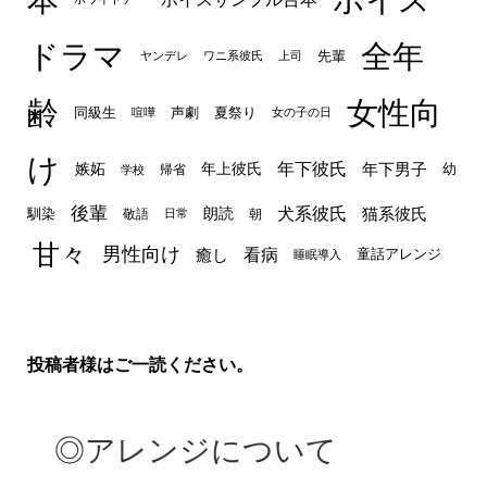
ドラマ
全年
先輩
ヤンデレ
ワニ系彼氏
上司
齢
女性向
声劇
同級生
夏祭り
喧嘩
女の子の日
け
年下彼氏
嫉妬
年上彼氏
年下男子
幼
帰省
学校
後輩
犬系彼氏
猫系彼氏
朗読
馴染
敬語
朝
日常
甘々
男性向け
看病
癒し
童話アレンジ
睡眠導入
投稿者様はご一読ください。
◎アレンジについて