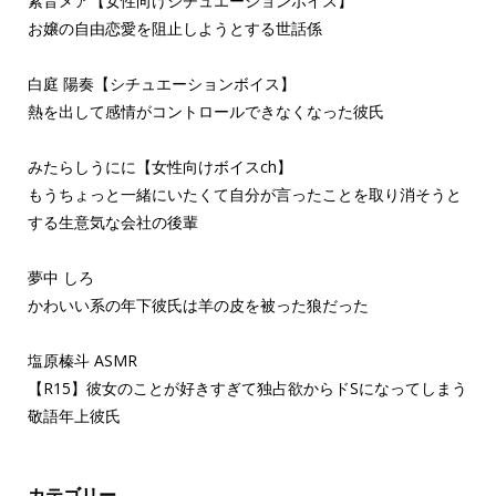
紫音メア【女性向けシチュエーションボイス】
お嬢の自由恋愛を阻止しようとする世話係
白庭 陽奏【シチュエーションボイス】
熱を出して感情がコントロールできなくなった彼氏
みたらしうにに【女性向けボイスch】
もうちょっと一緒にいたくて自分が言ったことを取り消そうと
する生意気な会社の後輩
夢中 しろ
かわいい系の年下彼氏は羊の皮を被った狼だった
塩原榛斗 ASMR
【R15】彼女のことが好きすぎて独占欲からドSになってしまう
敬語年上彼氏
カテゴリー