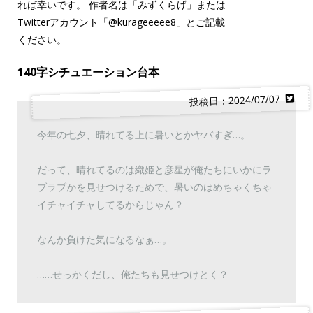
れば幸いです。 作者名は「みずくらげ」または
Twitterアカウント「
@kurageeeee8
」とご記載
ください。
140字シチュエーション台本
投稿日：2024/07/07
今年の七夕、晴れてる上に暑いとかヤバすぎ…。
だって、晴れてるのは織姫と彦星が俺たちにいかにラ
ブラブかを見せつけるためで、暑いのはめちゃくちゃ
イチャイチャしてるからじゃん？
なんか負けた気になるなぁ…。
……せっかくだし、俺たちも見せつけとく？