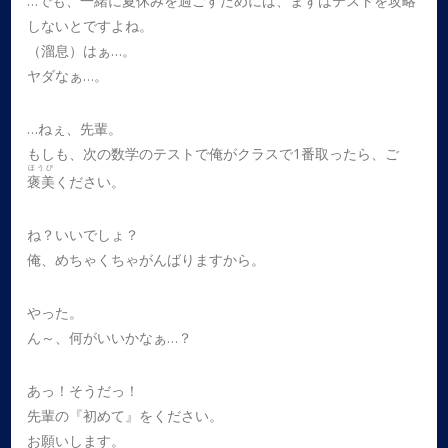
…でも、一緒に夏休みを過ごすためには、まずはテストを攻略
しないとですよね。
（溜息）はぁ…。
ヤダなぁ…。
…ねぇ、先輩。
もしも、次の数学のテストで俺がクラスで1番取ったら、ご
ほうび
褒美
ください。
ね？いいでしょ？
俺、めちゃくちゃがんばりますから。
やった。
ん～、何がいいかなぁ…？
あっ！そうだっ！
先輩の『初めて』をください。
お願いします。