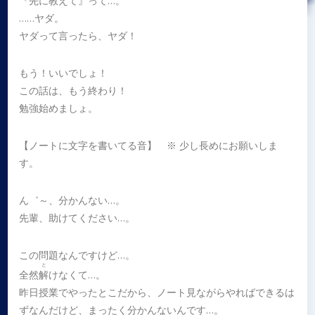
『先に教えて』って…。
……ヤダ。
ヤダって言ったら、ヤダ！
もう！いいでしょ！
この話は、もう終わり！
勉強始めましょ。
【ノートに文字を書いてる音】 ※ 少し長めにお願いしま
す。
ん゛～、分かんない…。
先輩、助けてください…。
この問題なんですけど…。
と
全然
解
けなくて…。
昨日授業でやったとこだから、ノート見ながらやればできるは
ずなんだけど、まったく分かんないんです…。