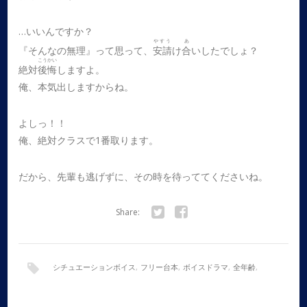
…いいんですか？
やすう
あ
『そんなの無理』って思って、
安請
け
合
いしたでしょ？
こうかい
絶対
後悔
しますよ。
俺、本気出しますからね。
よしっ！！
俺、絶対クラスで1番取ります。
だから、先輩も逃げずに、その時を待っててくださいね。
Share:
Twitter
Facebook
シチュエーションボイス
,
フリー台本
,
ボイスドラマ
,
全年齢
,