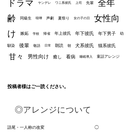
ドラマ
全年
先輩
ヤンデレ
ワニ系彼氏
上司
齢
女性向
声劇
同級生
夏祭り
喧嘩
女の子の日
け
年下彼氏
嫉妬
年上彼氏
年下男子
幼
帰省
学校
後輩
犬系彼氏
猫系彼氏
朗読
馴染
敬語
朝
日常
甘々
男性向け
看病
癒し
童話アレンジ
睡眠導入
投稿者様はご一読ください。
◎アレンジについて
語尾・一人称の改変
◯