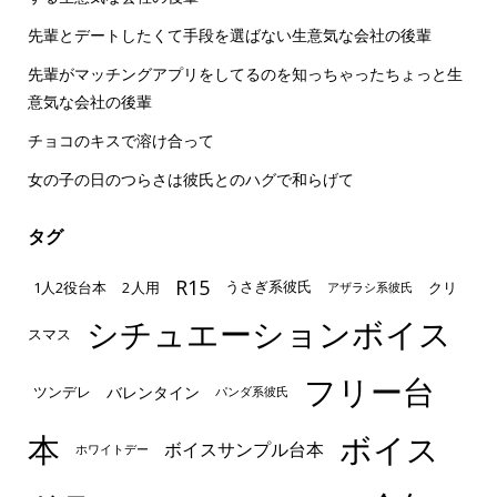
先輩とデートしたくて手段を選ばない生意気な会社の後輩
先輩がマッチングアプリをしてるのを知っちゃったちょっと生
意気な会社の後輩
チョコのキスで溶け合って
女の子の日のつらさは彼氏とのハグで和らげて
タグ
R15
1人2役台本
2人用
クリ
うさぎ系彼氏
アザラシ系彼氏
シチュエーションボイス
スマス
フリー台
ツンデレ
バレンタイン
パンダ系彼氏
本
ボイス
ボイスサンプル台本
ホワイトデー