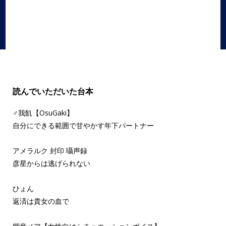
女性向け
,
年下彼氏
,
後輩
,
甘々
読んでいただいた台本
♂我飢【OsuGaki】
自分にできる範囲で甘やかす年下パートナー
アメラルク 封印 囁声録
彦星からは逃げられない
ひょん
返済は貴女の血で