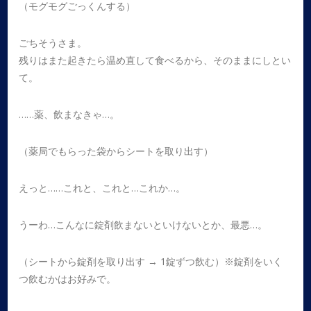
（モグモグごっくんする）
ごちそうさま。
残りはまた起きたら温め直して食べるから、そのままにしとい
て。
……薬、飲まなきゃ…。
（薬局でもらった袋からシートを取り出す）
えっと……これと、これと…これか…。
うーわ…こんなに錠剤飲まないといけないとか、最悪…。
（シートから錠剤を取り出す → 1錠ずつ飲む）※錠剤をいく
つ飲むかはお好みで。