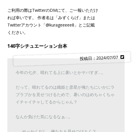
ご利用の際はTwitterのDMにて、ご一報いただけ
れば幸いです。 作者名は「みずくらげ」または
Twitterアカウント「
@kurageeeee8
」とご記載
ください。
140字シチュエーション台本
投稿日：2024/07/07
今年の七夕、晴れてる上に暑いとかヤバすぎ…。
だって、晴れてるのは織姫と彦星が俺たちにいかにラ
ブラブかを見せつけるためで、暑いのはめちゃくちゃ
イチャイチャしてるからじゃん？
なんか負けた気になるなぁ…。
……せっかくだし、俺たちも見せつけとく？