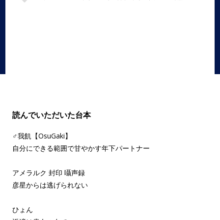
女性向け
,
薬
,
錠剤
,
風邪
読んでいただいた台本
♂我飢【OsuGaki】
自分にできる範囲で甘やかす年下パートナー
アメラルク 封印 囁声録
彦星からは逃げられない
ひょん