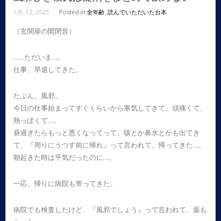
1月, 12, 2025
Posted in
全年齢
,
読んでいただいた台本
（玄関扉の開閉音）
……ただいま…。
仕事、早退してきた。
たぶん、風邪。
今日の仕事始まってすぐくらいから寒気してきて、頭痛くて、
熱っぽくて…。
昼過ぎたらもっと悪くなってって、咳とか鼻水とかも出てき
て、『周りにうつす前に帰れ』って言われて、帰ってきた…。
朝起きた時は平気だったのに…。
一応、帰りに病院も寄ってきた。
病院でも検査したけど、『風邪でしょう』って言われて、薬も