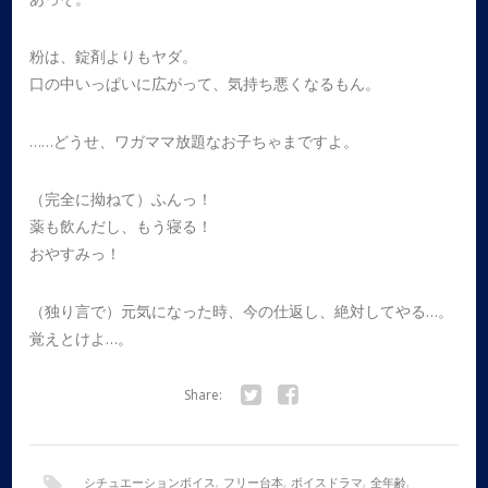
粉は、錠剤よりもヤダ。
口の中いっぱいに広がって、気持ち悪くなるもん。
……どうせ、ワガママ放題なお子ちゃまですよ。
（完全に拗ねて）ふんっ！
薬も飲んだし、もう寝る！
おやすみっ！
（独り言で）元気になった時、今の仕返し、絶対してやる…。
覚えとけよ…。
Share:
Twitter
Facebook
シチュエーションボイス
,
フリー台本
,
ボイスドラマ
,
全年齢
,