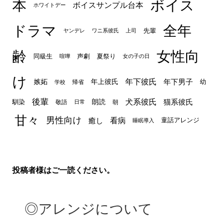
本
ボイス
ボイスサンプル台本
ホワイトデー
ドラマ
全年
先輩
ヤンデレ
ワニ系彼氏
上司
齢
女性向
声劇
同級生
夏祭り
喧嘩
女の子の日
け
年下彼氏
嫉妬
年上彼氏
年下男子
幼
帰省
学校
後輩
犬系彼氏
猫系彼氏
朗読
馴染
敬語
朝
日常
甘々
男性向け
看病
癒し
童話アレンジ
睡眠導入
投稿者様はご一読ください。
◎アレンジについて