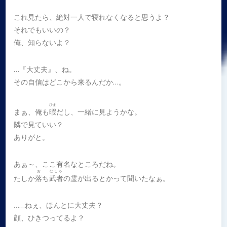
これ見たら、絶対一人で寝れなくなると思うよ？
それでもいいの？
俺、知らないよ？
…『大丈夫』、ね。
その自信はどこから来るんだか…。
ひま
まぁ、俺も
暇
だし、一緒に見ようかな。
隣で見ていい？
ありがと。
あぁ～、ここ有名なところだね。
お
むしゃ
たしか
落
ち
武者
の霊が出るとかって聞いたなぁ。
……ねぇ、ほんとに大丈夫？
顔、ひきつってるよ？