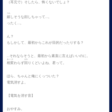
（耳元で）そしたら、怖くないでしょ？
うれ
嬉
しそうな顔しちゃって…。
ったく…。
ん？
もしかして、最初からこれが目的だったりする？
…それならそうと、最初から素直に言えばいいのに。
あいか
まわ
相変
わらず
回
りくどいよね、君って。
ほら、ちゃんと俺にくっついた？
電気消すよ。
【電気を消す音】
おやすみ。