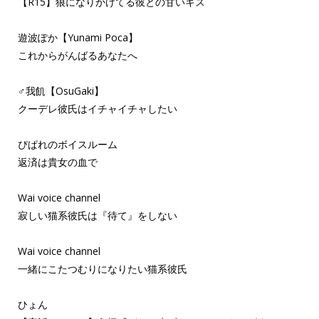
【R15】狼になりかけてる彼との甘いキス
遊波ぽか【Yunami Poca】
これからがんばるあなたへ
♂我飢【OsuGaki】
クーデレ彼氏はイチャイチャしたい
ぴぱれのボイスルーム
返済は貴女の血で
Wai voice channel
寂しい猫系彼氏は『待て』をしない
Wai voice channel
一緒にこたつむりになりたい猫系彼氏
ひょん