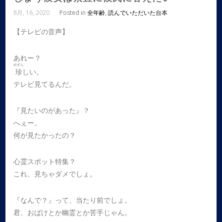
8月, 16, 2020
Posted in
全年齢
,
読んでいただいた台本
【テレビの音声】
あれー？
めずら
珍
しい。
テレビ見てるんだ。
『見たいのがあった』？
へぇー。
何が見たかったの？
心霊スポット特集？
これ、見ちゃダメでしょ。
『なんで？』って、当たり前でしょ。
君、おばけとか幽霊とか苦手じゃん。