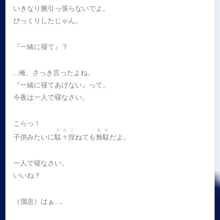
いきなり腕引っ張らないでよ。
びっくりしたじゃん。
『一緒に寝て』？
…俺、さっき言ったよね。
『一緒に寝てあげない』って。
今夜は一人で寝なさい。
こらっ！
だだこ
むだ
子供みたいに
駄々捏
ねても
無駄
だよ。
一人で寝なさい。
いいね？
（溜息）はぁ…。