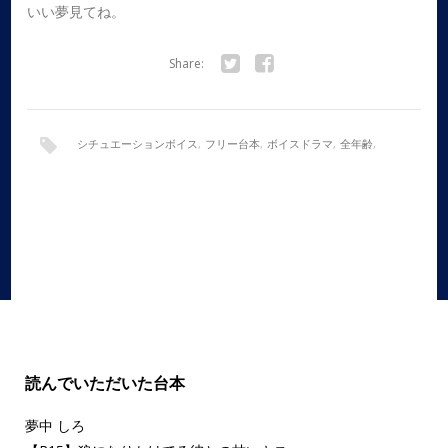
いい夢見てね。
Share:
Twitter
Facebook
シチュエーションボイス
,
フリー台本
,
ボイスドラマ
,
全年齢
,
女性向け
,
甘々
読んでいただいた台本
夢中 しろ