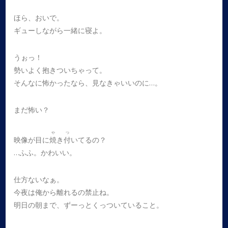
ほら、おいで。
ギューしながら一緒に寝よ。
うぉっ！
勢いよく抱きついちゃって。
そんなに怖かったなら、見なきゃいいのに…。
まだ怖い？
や
つ
映像が目に
焼
き
付
いてるの？
…ふふ。かわいい。
仕方ないなぁ。
今夜は俺から離れるの禁止ね。
明日の朝まで、ずーっとくっついていること。