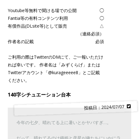
Youtube等無料で聞ける場での公開
◯
Fantia等の有料コンテンツ利用
◯
有償作品(DLsite等)として販売
△
（連絡必須）
作者名の記載
必須
ご利用の際はTwitterのDMにて、ご一報いただけ
れば幸いです。 作者名は「みずくらげ」または
Twitterアカウント「
@kurageeeee8
」とご記載
ください。
140字シチュエーション台本
投稿日：2024/07/07
今年の七夕、晴れてる上に暑いとかヤバすぎ…。
だって、晴れてるのは織姫と彦星が俺たちにいかにラ