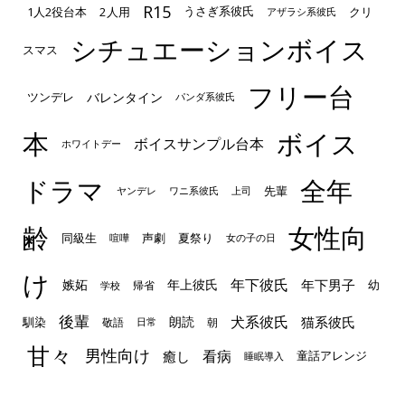
R15
1人2役台本
2人用
クリ
うさぎ系彼氏
アザラシ系彼氏
シチュエーションボイス
スマス
フリー台
ツンデレ
バレンタイン
パンダ系彼氏
本
ボイス
ボイスサンプル台本
ホワイトデー
ドラマ
全年
先輩
ヤンデレ
ワニ系彼氏
上司
齢
女性向
声劇
同級生
夏祭り
喧嘩
女の子の日
け
年下彼氏
嫉妬
年上彼氏
年下男子
幼
帰省
学校
後輩
犬系彼氏
猫系彼氏
朗読
馴染
敬語
朝
日常
甘々
男性向け
看病
癒し
童話アレンジ
睡眠導入