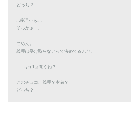
どっち？
…義理かぁ…。
そっかぁ…。
ごめん。
義理は受け取らないって決めてるんだ。
……もう1回聞くね？
このチョコ、義理？本命？
どっち？